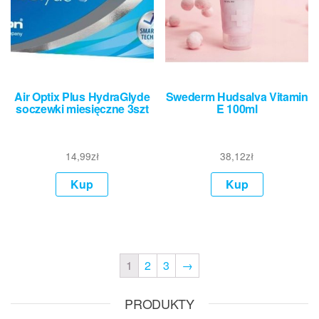
Air Optix Plus HydraGlyde
Swederm Hudsalva Vitamin
soczewki miesięczne 3szt
E 100ml
14,99
zł
38,12
zł
Kup
Kup
1
2
3
→
PRODUKTY