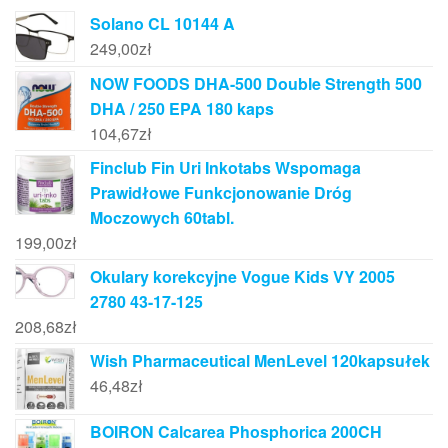
Solano CL 10144 A
249,00
zł
NOW FOODS DHA-500 Double Strength 500
DHA / 250 EPA 180 kaps
104,67
zł
Finclub Fin Uri Inkotabs Wspomaga
Prawidłowe Funkcjonowanie Dróg
Moczowych 60tabl.
199,00
zł
Okulary korekcyjne Vogue Kids VY 2005
2780 43-17-125
208,68
zł
Wish Pharmaceutical MenLevel 120kapsułek
46,48
zł
BOIRON Calcarea Phosphorica 200CH