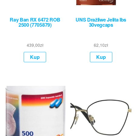
Ray Ban RX 6472 ROB
UNS Drażliwe Jelita Ibs
2500 (7705879)
30vegcaps
439,00
zł
62,10
zł
Kup
Kup