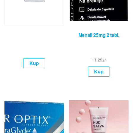
Mensil 25mg 2 tabl.
11,29
zł
Kup
Kup