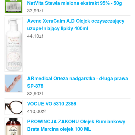
NatVita Stewia mielona ekstrakt 95% - 50g
33,99
zł
Avene XeraCalm A.D Olejek oczyszczający
uzupełniający lipidy 400ml
44,10
zł
ARmedical Orteza nadgarstka - długa prawa
SP-878
82,90
zł
VOGUE VO 5310 2386
410,00
zł
PROWINCJA ZAKONU Olejek Rumiankowy
Brata Marcina olejek 100 ML