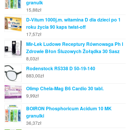
granulk
15,88
zł
D-Vitum 1000j.m. witamina D dla dzieci po 1
roku życia 90 kaps twist-off
17,57
zł
Mir-Lek Ludowe Receptury Równowaga Ph I
Zdrowie Błon Śluzowych Żołądka 30 Sasz
8,03
zł
Rodenstock R5338 D 50-19-140
883,00
zł
Olimp Chela-Mag B6 Cardio 30 tabl.
9,99
zł
BOIRON Phosphoricum Acidum 10 MK
granulki
36,37
zł