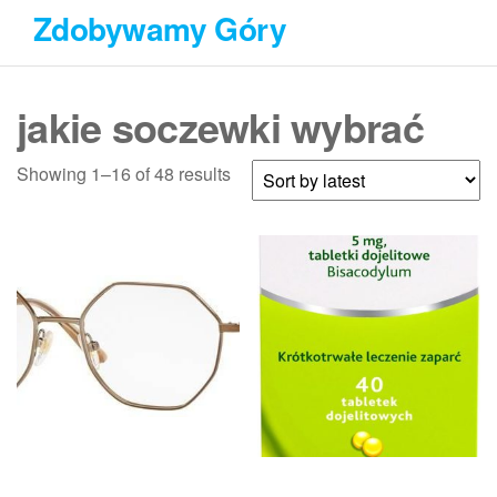
Przejdź
Zdobywamy Góry
do
treści
jakie soczewki wybrać
Showing 1–16 of 48 results