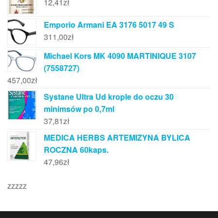
12,41
zł
Emporio Armani EA 3176 5017 49 S
311,00
zł
Michael Kors MK 4090 MARTINIQUE 3107
(7558727)
457,00
zł
Systane Ultra Ud krople do oczu 30
minimsów po 0,7ml
37,81
zł
MEDICA HERBS ARTEMIZYNA BYLICA
ROCZNA 60kaps.
47,96
zł
zzzzz