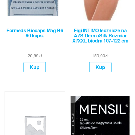
Formeds Biocaps Mag B6
Figi INTIMO lecznicze na
60 kaps.
AZS DermaSilk Rozmiar
Xl/XXL biodra 107-122 cm
20,99
zł
153,00
zł
Kup
Kup