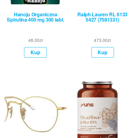
Hanoju Organiczna
Ralph Lauren RL 6133
Spirulina 400 mg 300 tabl.
5427 (7581331)
48,00
zł
473,00
zł
Kup
Kup