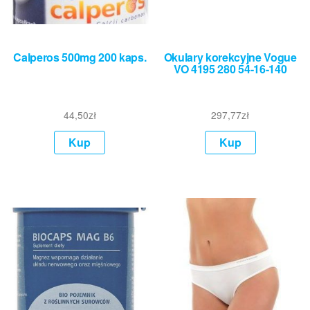
Calperos 500mg 200 kaps.
Okulary korekcyjne Vogue
VO 4195 280 54-16-140
44,50
zł
297,77
zł
Kup
Kup