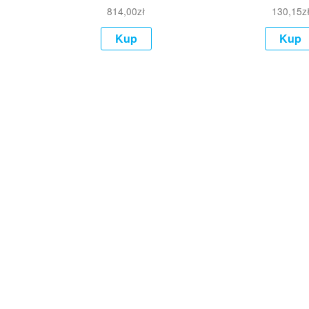
814,00
zł
130,15
z
Kup
Kup