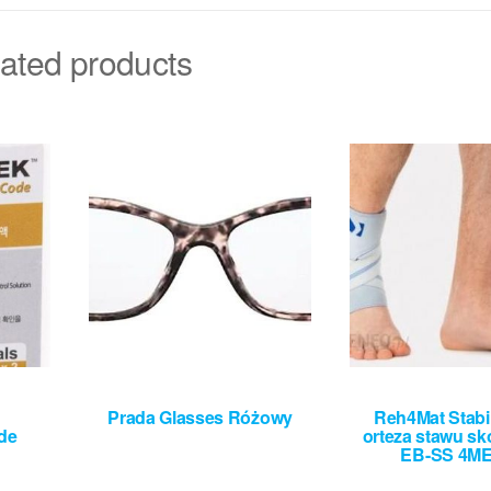
ated products
Prada Glasses Różowy
Reh4Mat Stabil
de
orteza stawu s
EB-SS 4M