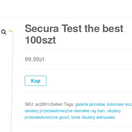
Secura Test the best
100szt
99,99
zł
Kup
SKU:
ac2891c5eb4c
Tags:
galeria jarosław
,
kolorowe soc
okulary przeciwsłoneczne damskie ray ban
,
okulary
przeciwsłoneczne gucci
,
tanie okulary warszawa