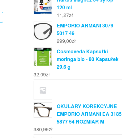
ł
120 ml
11,27
zł
EMPORIO ARMANI 3079
5017 49
299,00
zł
Cosmoveda Kapsułki
moringa bio - 80 Kapsułek
29.6 g
32,09
zł
OKULARY KOREKCYJNE
EMPORIO ARMANI EA 3185
5877 54 ROZMIAR M
380,99
zł