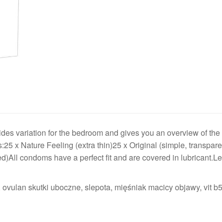
ides variation for the bedroom and gives you an overview of th
25 x Nature Feeling (extra thin)25 x Original (simple, transpare
ed)All condoms have a perfect fit and are covered in lubricant.L
 ovulan skutki uboczne, slepota, mięśniak macicy objawy, vit b