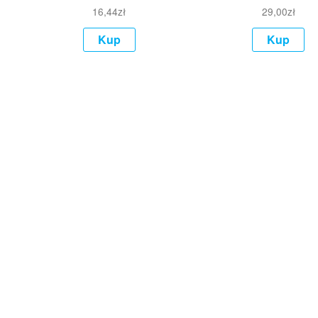
16,44
zł
29,00
zł
Kup
Kup