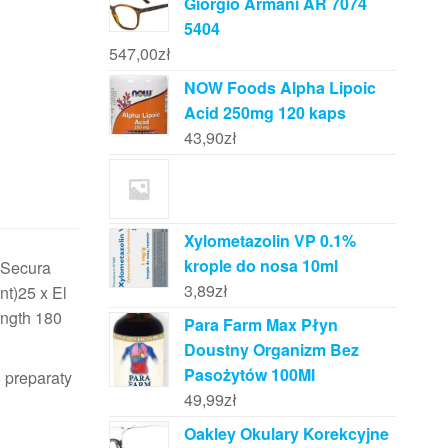
Giorgio Armani AR 7074
5404
547,00
zł
NOW Foods Alpha Lipoic
Acid 250mg 120 kaps
43,90
zł
Xylometazolin VP 0.1%
krople do nosa 10ml
e Secura
3,89
zł
nt)25 x El
ength 180
Para Farm Max Płyn
Doustny Organizm Bez
Pasożytów 100Ml
5 preparaty
49,99
zł
Oakley Okulary Korekcyjne