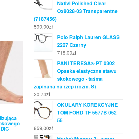
Nxtlvl Polished Clear
Ox8028-03 Transparentne
(7187456)
590,00
zł
Polo Ralph Lauren GLASS
2227 Czarny
718,00
zł
PANI TERESA® PT 0302
Opaska elastyczna stawu
skokowego - taśma
zapinana na rzep (rozm. S)
20,74
zł
OKULARY KOREKCYJNE
TOM FORD TF 5577B 052
izująca
55
kokowego
859,00
zł
EDIC
Hartuś Magnez 3+ syrop