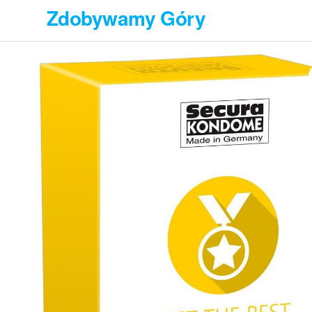
Przejdź
Zdobywamy Góry
do
treści