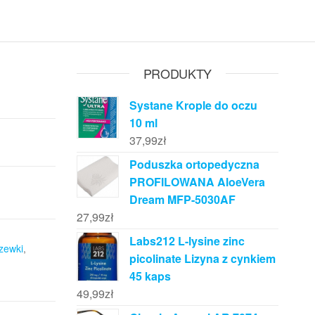
PRODUKTY
Systane Krople do oczu
10 ml
37,99
zł
Poduszka ortopedyczna
PROFILOWANA AloeVera
Dream MFP-5030AF
27,99
zł
Labs212 L-lysine zinc
zewki
,
picolinate Lizyna z cynkiem
45 kaps
49,99
zł