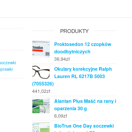
PRODUKTY
Proktosedon 12 czopków
doodbytniczych
36,94
zł
 soczewki
Okulary korekcyjne Ralph
oprawki
Lauren RL 6217B 5003
(7055326)
441,02
zł
Alantan Plus Maść na rany i
oparzenia 30 g
6,09
zł
BioTrue One Day soczewki