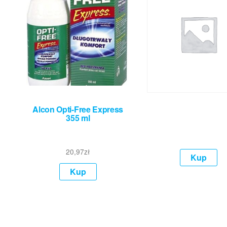
Alcon Opti-Free Express
355 ml
20,97
zł
Kup
Kup