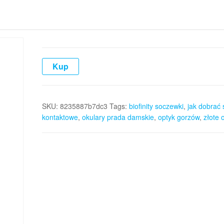
Kup
SKU:
8235887b7dc3
Tags:
biofinity soczewki
,
jak dobrać
kontaktowe
,
okulary prada damskie
,
optyk gorzów
,
złote 