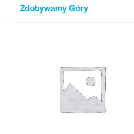
Przejdź
Zdobywamy Góry
do
treści