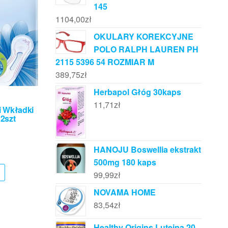
145
1104,00
zł
OKULARY KOREKCYJNE
POLO RALPH LAUREN PH
2115 5396 54 ROZMIAR M
389,75
zł
Herbapol Głóg 30kaps
11,71
zł
 Wkładki
12szt
HANOJU Boswellia ekstrakt
500mg 180 kaps
99,99
zł
NOVAMA HOME
83,54
zł
Healthy Origins Luteina 20