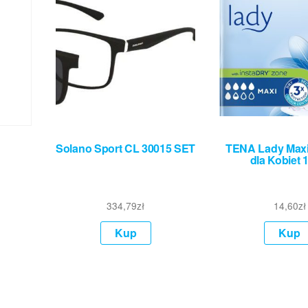
Solano Sport CL 30015 SET
TENA Lady Maxi
dla Kobiet 
334,79
zł
14,60
zł
Kup
Kup