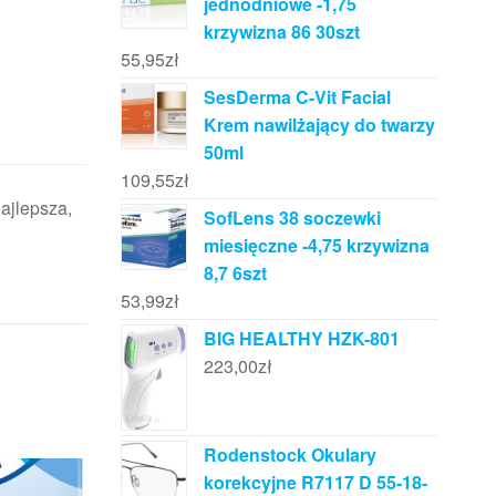
jednodniowe -1,75
krzywizna 86 30szt
55,95
zł
SesDerma C-Vit Facial
Krem nawilżający do twarzy
50ml
109,55
zł
najlepsza,
SofLens 38 soczewki
miesięczne -4,75 krzywizna
8,7 6szt
53,99
zł
BIG HEALTHY HZK-801
223,00
zł
Rodenstock Okulary
korekcyjne R7117 D 55-18-