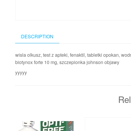
DESCRIPTION
wisla olkusz, test z apteki, fenaktil, tabletki opokan, w
biotynox forte 10 mg, szczepionka johnson objawy
yyyyy
Rel