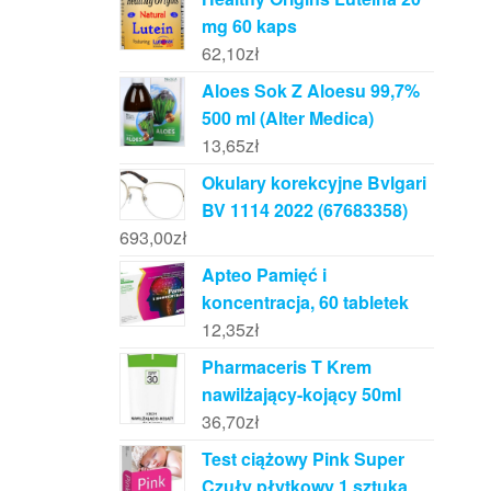
mg 60 kaps
62,10
zł
Aloes Sok Z Aloesu 99,7%
500 ml (Alter Medica)
13,65
zł
Okulary korekcyjne Bvlgari
BV 1114 2022 (67683358)
693,00
zł
Apteo Pamięć i
koncentracja, 60 tabletek
12,35
zł
Pharmaceris T Krem
nawilżający-kojący 50ml
36,70
zł
Test ciążowy Pink Super
Czuły płytkowy 1 sztuka