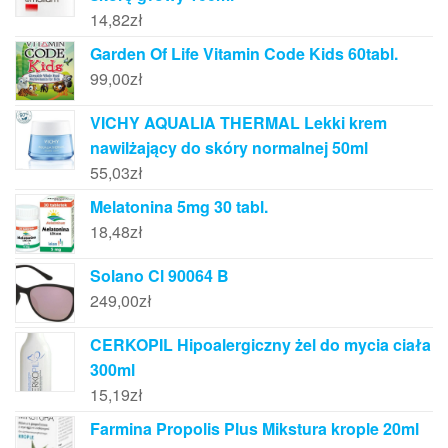
14,82
zł
Garden Of Life Vitamin Code Kids 60tabl.
99,00
zł
VICHY AQUALIA THERMAL Lekki krem
nawilżający do skóry normalnej 50ml
55,03
zł
Melatonina 5mg 30 tabl.
18,48
zł
Solano Cl 90064 B
249,00
zł
CERKOPIL Hipoalergiczny żel do mycia ciała
300ml
15,19
zł
Farmina Propolis Plus Mikstura krople 20ml