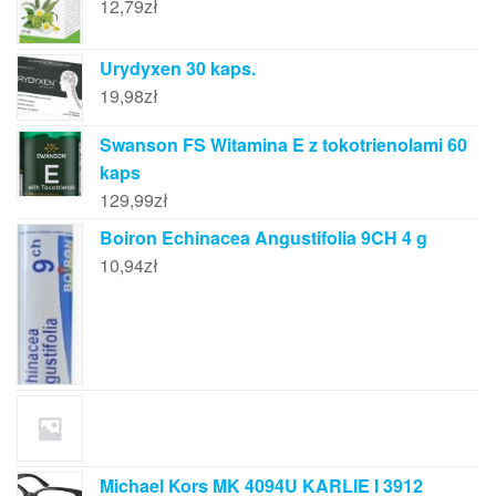
12,79
zł
Urydyxen 30 kaps.
19,98
zł
Swanson FS Witamina E z tokotrienolami 60
kaps
129,99
zł
Boiron Echinacea Angustifolia 9CH 4 g
10,94
zł
Michael Kors MK 4094U KARLIE I 3912