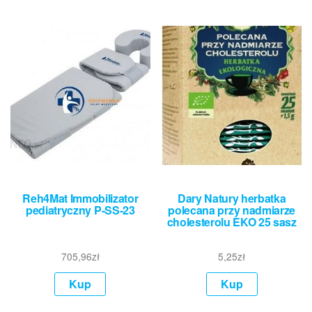
Reh4Mat Immobilizator
Dary Natury herbatka
pediatryczny P-SS-23
polecana przy nadmiarze
cholesterolu EKO 25 sasz
705,96
zł
5,25
zł
Kup
Kup