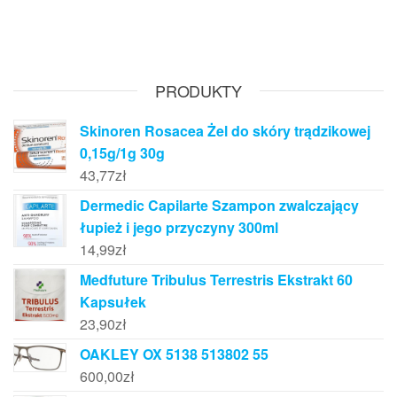
PRODUKTY
Skinoren Rosacea Żel do skóry trądzikowej
0,15g/1g 30g
43,77
zł
Dermedic Capilarte Szampon zwalczający
łupież i jego przyczyny 300ml
14,99
zł
Medfuture Tribulus Terrestris Ekstrakt 60
Kapsułek
23,90
zł
OAKLEY OX 5138 513802 55
600,00
zł