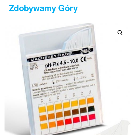
Przejdź
Zdobywamy Góry
do
treści