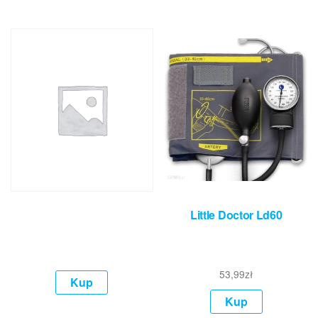
Little Doctor Ld60
53,99
zł
Kup
Kup