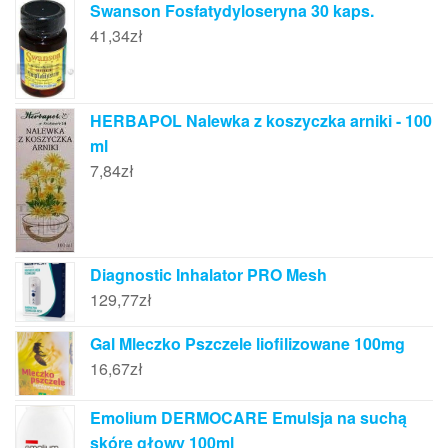
Swanson Fosfatydyloseryna 30 kaps.
41,34
zł
HERBAPOL Nalewka z koszyczka arniki - 100
ml
7,84
zł
Diagnostic Inhalator PRO Mesh
129,77
zł
Gal Mleczko Pszczele liofilizowane 100mg
16,67
zł
Emolium DERMOCARE Emulsja na suchą
skórę głowy 100ml