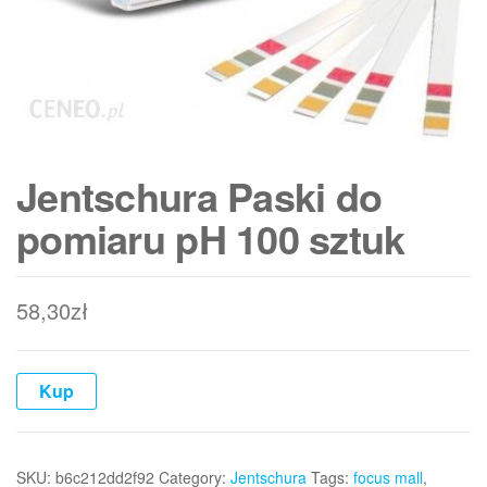
Jentschura Paski do
pomiaru pH 100 sztuk
58,30
zł
Kup
SKU:
b6c212dd2f92
Category:
Jentschura
Tags:
focus mall
,