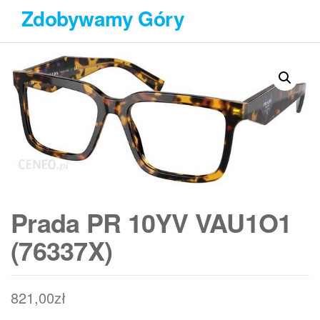
Przejdź
Zdobywamy Góry
do
treści
Prada PR 10YV VAU1O1
(76337X)
821,00
zł