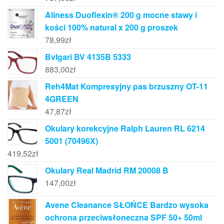
Aliness Duoflexin® 200 g mocne stawy i
kości 100% natural x 200 g proszek
78,99
zł
Bvlgari BV 4135B 5333
883,00
zł
Reh4Mat Kompresyjny pas brzuszny OT-11
4GREEN
47,87
zł
Okulary korekcyjne Ralph Lauren RL 6214
5001 (70496X)
419,52
zł
Okulary Real Madrid RM 20008 B
147,00
zł
Avene Cleanance SŁOŃCE Bardzo wysoka
ochrona przeciwsłoneczna SPF 50+ 50ml