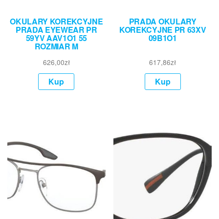
OKULARY KOREKCYJNE
PRADA OKULARY
PRADA EYEWEAR PR
KOREKCYJNE PR 63XV
59YV AAV1O1 55
09B1O1
ROZMIAR M
626,00
zł
617,86
zł
Kup
Kup