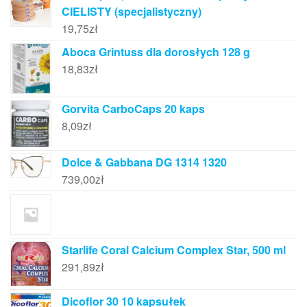
CIELISTY (specjalistyczny)
19,75
zł
Aboca Grintuss dla dorosłych 128 g
18,83
zł
Gorvita CarboCaps 20 kaps
8,09
zł
Dolce & Gabbana DG 1314 1320
739,00
zł
Starlife Coral Calcium Complex Star, 500 ml
291,89
zł
Dicoflor 30 10 kapsułek