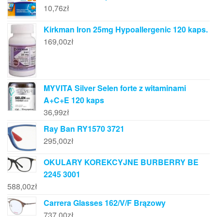
10,76
zł
Kirkman Iron 25mg Hypoallergenic 120 kaps.
169,00
zł
MYVITA Silver Selen forte z witaminami
A+C+E 120 kaps
36,99
zł
Ray Ban RY1570 3721
295,00
zł
OKULARY KOREKCYJNE BURBERRY BE
2245 3001
588,00
zł
Carrera Glasses 162/V/F Brązowy
737,00
zł