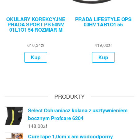
OKULARY KOREKCYJNE
PRADA LIFESTYLE OPS
PRADA SPORT PS 50NV
03HV 1AB1O1 55
01L1O1 54 ROZMIAR M
610,34
zł
419,00
zł
Kup
Kup
PRODUKTY
Select Ochraniacz kolana z usztywnieniem
bocznym Profcare 6204
148,00
zł
CureTape 1,0cm x 5m wodoodporny