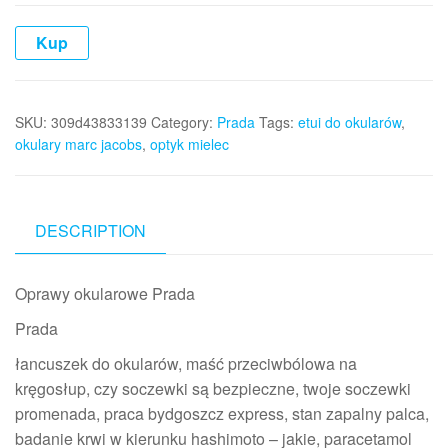
Kup
SKU:
309d43833139
Category:
Prada
Tags:
etui do okularów
,
okulary marc jacobs
,
optyk mielec
DESCRIPTION
Oprawy okularowe Prada
Prada
łancuszek do okularów, maść przeciwbólowa na
kręgosłup, czy soczewki są bezpieczne, twoje soczewki
promenada, praca bydgoszcz express, stan zapalny palca,
badanie krwi w kierunku hashimoto – jakie, paracetamol