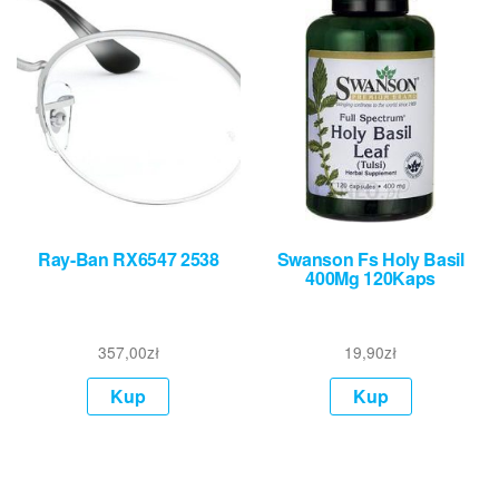
Ray-Ban RX6547 2538
Swanson Fs Holy Basil
400Mg 120Kaps
357,00
zł
19,90
zł
Kup
Kup