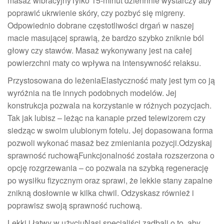
masaż wibracyjnyTylko 15-minut dziennnie wystarczy aby
poprawić ukrwienie skóry, czy pozbyć się migreny.
Odpowiednio dobrane częstotliwości drgań w naszej
macie masującej sprawią, że bardzo szybko zniknie ból
głowy czy stawów. Masaż wykonywany jest na całej
powierzchni maty co wpływa na intensywność relaksu.
Przystosowana do leżeniaElastyczność maty jest tym co ją
wyróżnia na tle innych podobnych modelów. Jej
konstrukcja pozwala na korzystanie w różnych pozycjach.
Tak jak lubisz – leżąc na kanapie przed telewizorem czy
siedząc w swoim ulubionym fotelu. Jej dopasowana forma
pozwoli wykonać masaż bez zmieniania pozycji.Odzyskaj
sprawność ruchowąFunkcjonalność została rozszerzona o
opcję rozgrzewania – co pozwala na szybką regenerację
po wysiłku fizycznym oraz sprawi, że lekkie stany zapalne
znikną dosłownie w kilka chwil. Odzyskasz również i
poprawisz swoją sprawność ruchową.
Lekki i łatwy w użyciuNasi specjaliści zadbali o to, aby