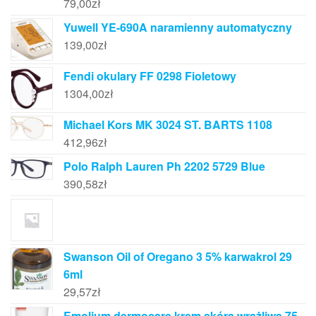
79,00
zł
Yuwell YE-690A naramienny automatyczny
139,00
zł
Fendi okulary FF 0298 Fioletowy
1304,00
zł
Michael Kors MK 3024 ST. BARTS 1108
412,96
zł
Polo Ralph Lauren Ph 2202 5729 Blue
390,58
zł
Swanson Oil of Oregano 3 5% karwakrol 29
6ml
29,57
zł
Emolium dermocare krem skóra wrażliwa 75