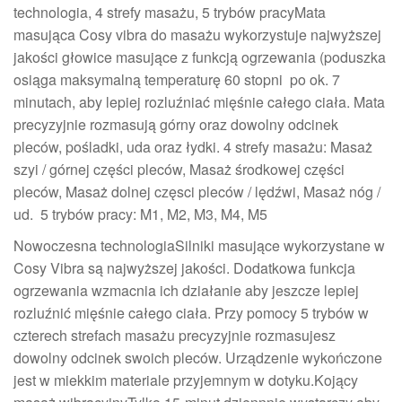
technologia, 4 strefy masażu, 5 trybów pracyMata
masująca Cosy vibra do masażu wykorzystuje najwyższej
jakości głowice masujące z funkcją ogrzewania (poduszka
osiąga maksymalną temperaturę 60 stopni po ok. 7
minutach, aby lepiej rozluźniać mięśnie całego ciała. Mata
precyzyjnie rozmasują górny oraz dowolny odcinek
pleców, pośladki, uda oraz łydki. 4 strefy masażu: Masaż
szyi / górnej części pleców, Masaż środkowej części
pleców, Masaż dolnej częsci pleców / lędźwi, Masaż nóg /
ud. 5 trybów pracy: M1, M2, M3, M4, M5
Nowoczesna technologiaSilniki masujące wykorzystane w
Cosy Vibra są najwyższej jakości. Dodatkowa funkcja
ogrzewania wzmacnia ich działanie aby jeszcze lepiej
rozluźnić mięśnie całego ciała. Przy pomocy 5 trybów w
czterech strefach masażu precyzyjnie rozmasujesz
dowolny odcinek swoich pleców. Urządzenie wykończone
jest w miekkim materiale przyjemnym w dotyku.Kojący