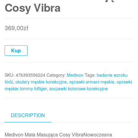
Cosy Vibra
369,00
zł
Kup
SKU:
47b393556224
Category:
Medivon
Tags:
badanie wzroku
łódź
,
okulary męskie korekcyjne
,
oprawki armani męskie
,
oprawki
męskie tommy hilfiger
,
soczewki kolorowe korekcyjne
DESCRIPTION
Medivon Mata Masująca Cosy VibraNowoczesna