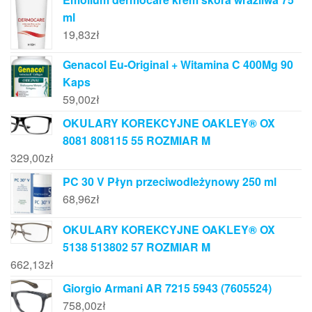
ml
19,83
zł
Genacol Eu-Original + Witamina C 400Mg 90
Kaps
59,00
zł
OKULARY KOREKCYJNE OAKLEY® OX
8081 808115 55 ROZMIAR M
329,00
zł
PC 30 V Płyn przeciwodleżynowy 250 ml
68,96
zł
OKULARY KOREKCYJNE OAKLEY® OX
5138 513802 57 ROZMIAR M
662,13
zł
Giorgio Armani AR 7215 5943 (7605524)
758,00
zł