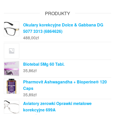
PRODUKTY
Okulary korekcyjne Dolce & Gabbana DG
5077 3313 (6864626)
488,00
zł
Biotebal 5Mg 60 Tabl.
35,86
zł
Pharmovit Ashwagandha + Bioperine® 120
Caps
35,89
zł
Aviatory zerowki Oprawki metalowe
korekcyjne 699A