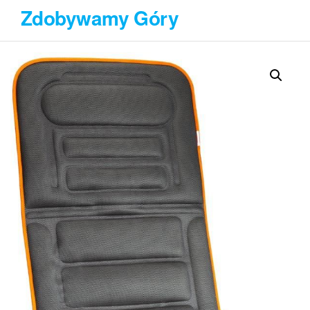
Przejdź
Zdobywamy Góry
do
treści