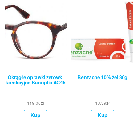
Okrągłe oprawki zerowki
Benzacne 10% żel 30g
korekcyjne Sunoptic AC45
119,00
zł
13,39
zł
Kup
Kup