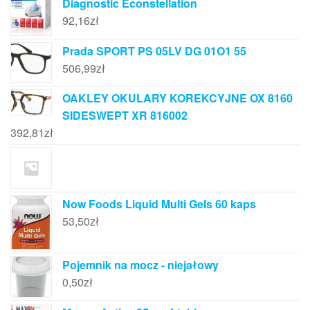
Diagnostic Econstellation
92,16
zł
Prada SPORT PS 05LV DG 01O1 55
506,99
zł
OAKLEY OKULARY KOREKCYJNE OX 8160
SIDESWEPT XR 816002
392,81
zł
Now Foods Liquid Multi Gels 60 kaps
53,50
zł
Pojemnik na mocz - niejałowy
0,50
zł