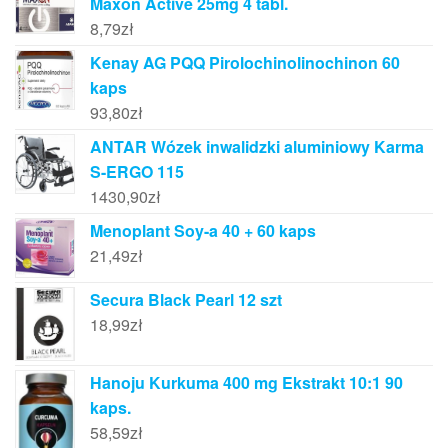
Maxon Active 25mg 4 tabl.
8,79
zł
Kenay AG PQQ Pirolochinolinochinon 60
kaps
93,80
zł
ANTAR Wózek inwalidzki aluminiowy Karma
S-ERGO 115
1430,90
zł
Menoplant Soy-a 40 + 60 kaps
21,49
zł
Secura Black Pearl 12 szt
18,99
zł
Hanoju Kurkuma 400 mg Ekstrakt 10:1 90
kaps.
58,59
zł