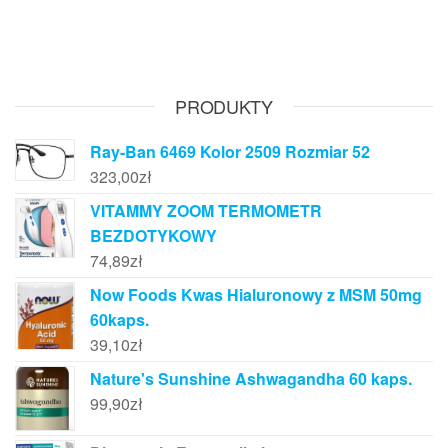
PRODUKTY
Ray-Ban 6469 Kolor 2509 Rozmiar 52
323,00
zł
VITAMMY ZOOM TERMOMETR
BEZDOTYKOWY
74,89
zł
Now Foods Kwas Hialuronowy z MSM 50mg
60kaps.
39,10
zł
Nature's Sunshine Ashwagandha 60 kaps.
99,90
zł