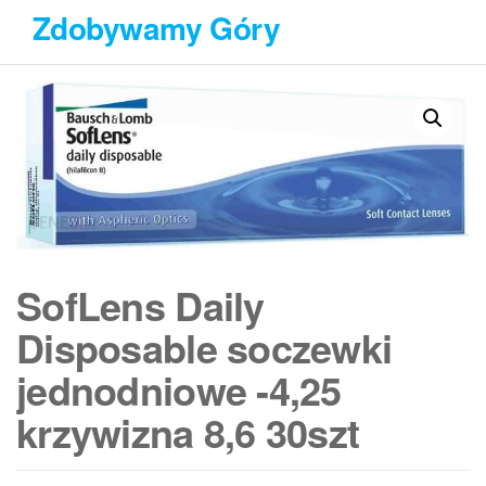
Przejdź
Zdobywamy Góry
do
treści
SofLens Daily
Disposable soczewki
jednodniowe -4,25
krzywizna 8,6 30szt