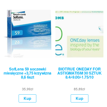
SofLens 59 soczewki
BIOTRUE ONEDAY FOR
miesięczne +3,75 krzywizna
ASTIGMATISM 30 SZTUK
8,6 6szt
8.4/-9.00/-1.75/10
35,99
zł
85,89
zł
Kup
Kup