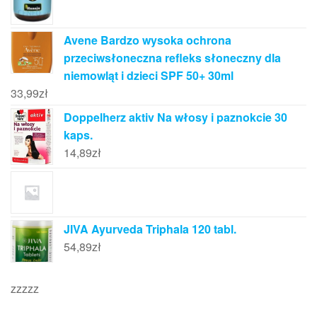
Avene Bardzo wysoka ochrona
przeciwsłoneczna refleks słoneczny dla
niemowląt i dzieci SPF 50+ 30ml
33,99
zł
Doppelherz aktiv Na włosy i paznokcie 30
kaps.
14,89
zł
JIVA Ayurveda Triphala 120 tabl.
54,89
zł
zzzzz