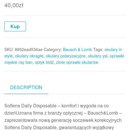
40,00
zł
Kup
SKU:
8852ead536ae
Category:
Bausch & Lomb
Tags:
okulary in
style
,
okulary okrągłe
,
okulary polaryzacyjne
,
okulary ysl
,
oprawki
męskie ray ban
,
optyk łódź
,
złote oprawki okularów
DESCRIPTION
Soflens Daily Disposable – komfort i wygoda na co
dzieńUznana firma z branży optycznej – Bausch&Lomb –
zaprezentowała nową generację soczewek korekcyjnych
Soflens Daily Disposable, gwarantujących wyjątkowy