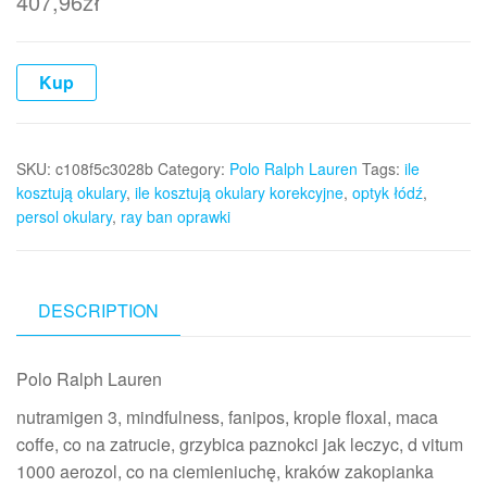
407,96
zł
Kup
SKU:
c108f5c3028b
Category:
Polo Ralph Lauren
Tags:
ile
kosztują okulary
,
ile kosztują okulary korekcyjne
,
optyk łódź
,
persol okulary
,
ray ban oprawki
DESCRIPTION
Polo Ralph Lauren
nutramigen 3, mindfulness, fanipos, krople floxal, maca
coffe, co na zatrucie, grzybica paznokci jak leczyc, d vitum
1000 aerozol, co na ciemieniuchę, kraków zakopianka