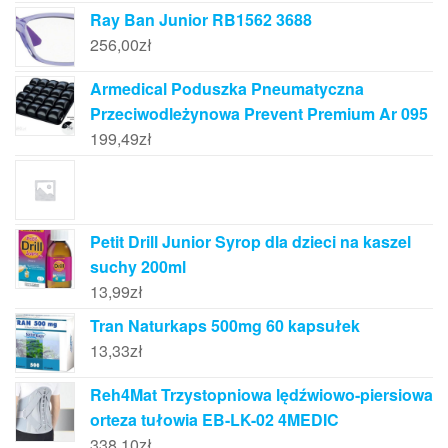
Ray Ban Junior RB1562 3688
256,00
zł
Armedical Poduszka Pneumatyczna
Przeciwodleżynowa Prevent Premium Ar 095
199,49
zł
Petit Drill Junior Syrop dla dzieci na kaszel
suchy 200ml
13,99
zł
Tran Naturkaps 500mg 60 kapsułek
13,33
zł
Reh4Mat Trzystopniowa lędźwiowo-piersiowa
orteza tułowia EB-LK-02 4MEDIC
338,10
zł