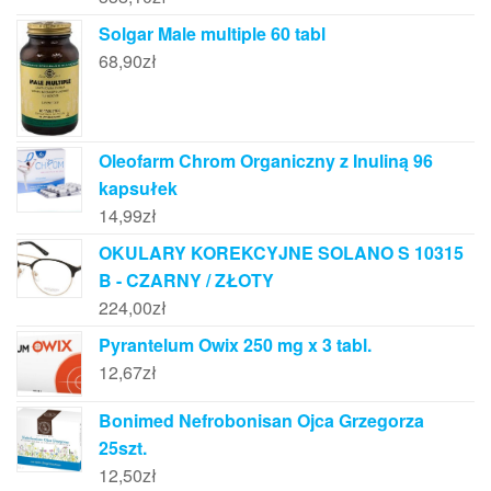
Solgar Male multiple 60 tabl
68,90
zł
Oleofarm Chrom Organiczny z Inuliną 96
kapsułek
14,99
zł
OKULARY KOREKCYJNE SOLANO S 10315
B - CZARNY / ZŁOTY
224,00
zł
Pyrantelum Owix 250 mg x 3 tabl.
12,67
zł
Bonimed Nefrobonisan Ojca Grzegorza
25szt.
12,50
zł