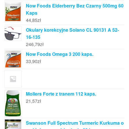
Now Foods Elderberry Bez Czarny 500mg 60
Kaps
44,85
zł
Okulary korekcyjne Solano CL 90131 A 52-
16-135
246,79
zł
Now Foods Omega 3 200 kaps.
33,90
zł
Mollers Forte z tranem 112 kaps.
21,57
zł
Swanson Full Spectrum Turmeric Kurkuma o