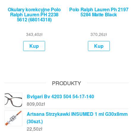
Okulary korekcyjne Polo
Polo Ralph Lauren Ph 2197
Ralph Lauren PH 2238
5284 Matte Black
5612 (68014318)
343,40
zł
370,26
zł
Kup
Kup
PRODUKTY
Bvlgari Bv 4203 504 54-17-140
809,00
zł
Artsana Strzykawki INSUMED 1 ml G30x8mm
(30szt.)
22,50
zł