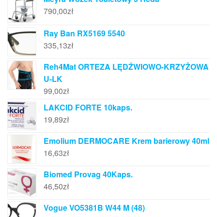
790,00
zł
Ray Ban RX5169 5540
335,13
zł
Reh4Mat ORTEZA LĘDŹWIOWO-KRZYŻOWA
U-LK
99,00
zł
LAKCID FORTE 10kaps.
19,89
zł
Emolium DERMOCARE Krem barierowy 40ml
16,63
zł
Biomed Provag 40Kaps.
46,50
zł
Vogue VO5381B W44 M (48)