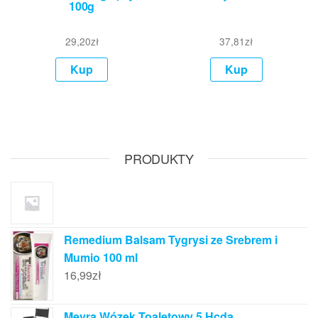
100g
29,20
zł
37,81
zł
Kup
Kup
PRODUKTY
Remedium Balsam Tygrysi ze Srebrem i
Mumio 100 ml
16,99
zł
Meyra Wózek Toaletowy 5 Hcda