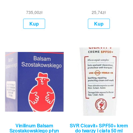
735,00
zł
25,74
zł
Kup
Kup
Vinilinum Balsam
SVR Cicavit+ SPF50+ krem
Szostakowskiego płyn
do twarzy i ciała 50 ml