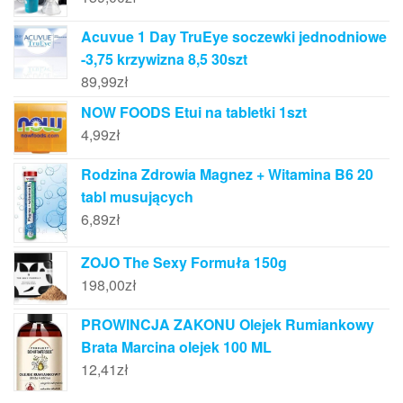
Acuvue 1 Day TruEye soczewki jednodniowe
-3,75 krzywizna 8,5 30szt
89,99
zł
NOW FOODS Etui na tabletki 1szt
4,99
zł
Rodzina Zdrowia Magnez + Witamina B6 20
tabl musujących
6,89
zł
ZOJO The Sexy Formuła 150g
198,00
zł
PROWINCJA ZAKONU Olejek Rumiankowy
Brata Marcina olejek 100 ML
12,41
zł