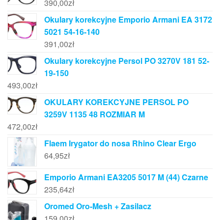
390,00
zł
Okulary korekcyjne Emporio Armani EA 3172
5021 54-16-140
391,00
zł
Okulary korekcyjne Persol PO 3270V 181 52-
19-150
493,00
zł
OKULARY KOREKCYJNE PERSOL PO
3259V 1135 48 ROZMIAR M
472,00
zł
Flaem Irygator do nosa Rhino Clear Ergo
64,95
zł
Emporio Armani EA3205 5017 M (44) Czarne
235,64
zł
Oromed Oro-Mesh + Zasilacz
159,00
zł