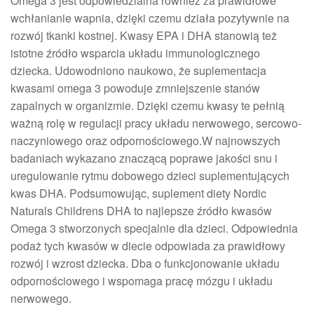
Omega 3 jest odpowiedzialna również za prawidłowe
wchłanianie wapnia, dzięki czemu działa pozytywnie na
rozwój tkanki kostnej. Kwasy EPA i DHA stanowią też
istotne źródło wsparcia układu immunologicznego
dziecka. Udowodniono naukowo, że suplementacja
kwasami omega 3 powoduje zmniejszenie stanów
zapalnych w organizmie. Dzięki czemu kwasy te pełnią
ważną rolę w regulacji pracy układu nerwowego, sercowo-
naczyniowego oraz odpornościowego.W najnowszych
badaniach wykazano znaczącą poprawe jakości snu i
uregulowanie rytmu dobowego dzieci suplementujących
kwas DHA. Podsumowując, suplement diety Nordic
Naturals Childrens DHA to najlepsze źródło kwasów
Omega 3 stworzonych specjalnie dla dzieci. Odpowiednia
podaż tych kwasów w diecie odpowiada za prawidłowy
rozwój i wzrost dziecka. Dba o funkcjonowanie układu
odpornościowego i wspomaga pracę mózgu i układu
nerwowego.