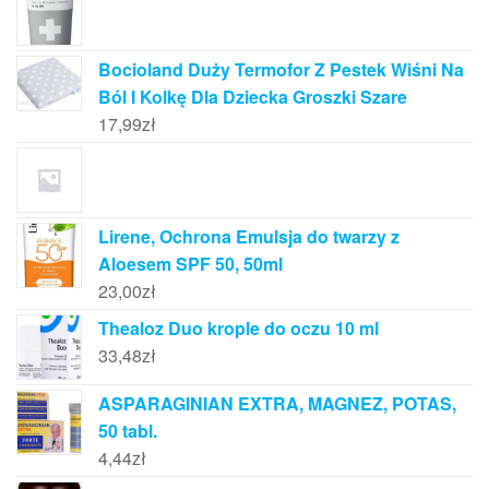
Bocioland Duży Termofor Z Pestek Wiśni Na
Ból I Kolkę Dla Dziecka Groszki Szare
17,99
zł
Lirene, Ochrona Emulsja do twarzy z
Aloesem SPF 50, 50ml
23,00
zł
Thealoz Duo krople do oczu 10 ml
33,48
zł
ASPARAGINIAN EXTRA, MAGNEZ, POTAS,
50 tabl.
4,44
zł