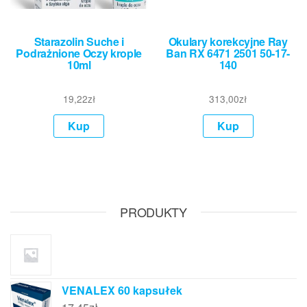
Starazolin Suche i
Okulary korekcyjne Ray
Podrażnione Oczy krople
Ban RX 6471 2501 50-17-
10ml
140
19,22
zł
313,00
zł
Kup
Kup
PRODUKTY
VENALEX 60 kapsułek