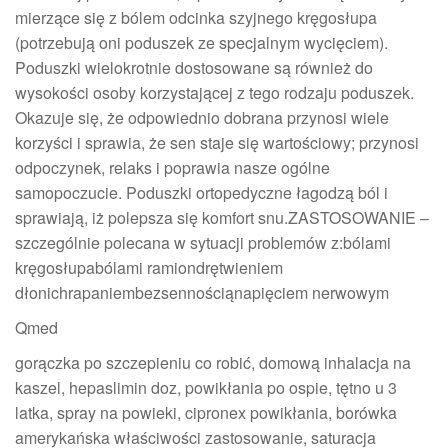
mierzące się z bólem odcinka szyjnego kręgosłupa
(potrzebują oni poduszek ze specjalnym wycięciem).
Poduszki wielokrotnie dostosowane są również do
wysokości osoby korzystającej z tego rodzaju poduszek.
Okazuje się, że odpowiednio dobrana przynosi wiele
korzyści i sprawia, że sen staje się wartościowy; przynosi
odpoczynek, relaks i poprawia nasze ogólne
samopoczucie. Poduszki ortopedyczne łagodzą ból i
sprawiają, iż polepsza się komfort snu.ZASTOSOWANIE –
szczególnie polecana w sytuacji problemów z:bólami
kręgosłupabólami ramiondrętwieniem
dłonichrapaniembezsennościąnapięciem nerwowym
Qmed
gorączka po szczepieniu co robić, domową inhalacja na
kaszel, hepaslimin doz, powikłania po ospie, tętno u 3
latka, spray na powieki, cipronex powikłania, borówka
amerykańska właściwości zastosowanie, saturacja