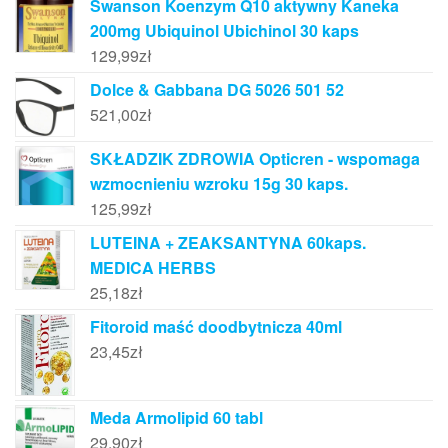
Swanson Koenzym Q10 aktywny Kaneka
200mg Ubiquinol Ubichinol 30 kaps
129,99
zł
Dolce & Gabbana DG 5026 501 52
521,00
zł
SKŁADZIK ZDROWIA Opticren - wspomaga
wzmocnieniu wzroku 15g 30 kaps.
125,99
zł
LUTEINA + ZEAKSANTYNA 60kaps.
MEDICA HERBS
25,18
zł
Fitoroid maść doodbytnicza 40ml
23,45
zł
Meda Armolipid 60 tabl
29,90
zł