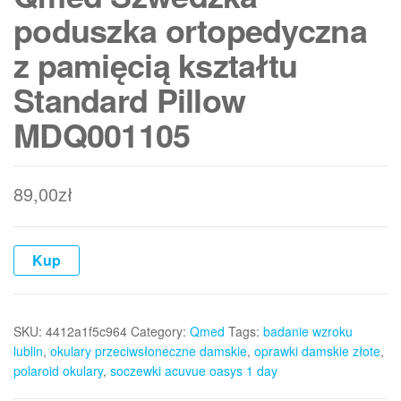
poduszka ortopedyczna
z pamięcią kształtu
Standard Pillow
MDQ001105
89,00
zł
Kup
SKU:
4412a1f5c964
Category:
Qmed
Tags:
badanie wzroku
lublin
,
okulary przeciwsłoneczne damskie
,
oprawki damskie złote
,
polaroid okulary
,
soczewki acuvue oasys 1 day