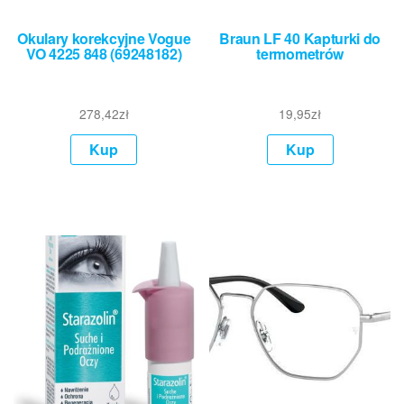
Okulary korekcyjne Vogue
Braun LF 40 Kapturki do
VO 4225 848 (69248182)
termometrów
278,42
zł
19,95
zł
Kup
Kup