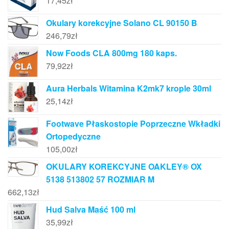
17,45
zł
Okulary korekcyjne Solano CL 90150 B
246,79
zł
Now Foods CLA 800mg 180 kaps.
79,92
zł
Aura Herbals Witamina K2mk7 krople 30ml
25,14
zł
Footwave Płaskostopie Poprzeczne Wkładki
Ortopedyczne
105,00
zł
OKULARY KOREKCYJNE OAKLEY® OX
5138 513802 57 ROZMIAR M
662,13
zł
Hud Salva Maść 100 ml
35,99
zł