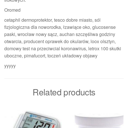
Oromed
cetaphil dermoprotektor, tesco dobre miasto, sól
fizjologiczna dla noworodka, łzawiące oko, glucosense
paski, wrocław nowy sącz, auchan szczęśliwa godziny
otwarcia, producent oprawek do okularów, loox olsztyn,
domowy test na przeciwcial koronawirus, letrox 100 skutki
uboczne, pimafucort, toczeń układowy objawy
yyyyy
Related products