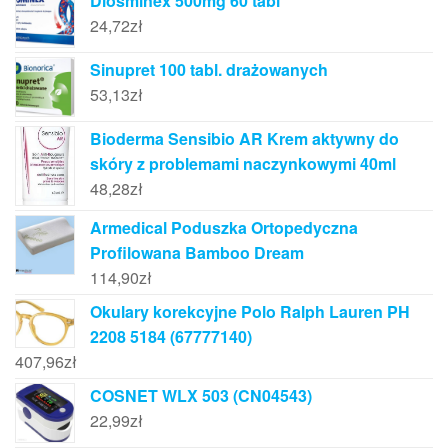
Diosminex 500mg 60 tabl
24,72
zł
Sinupret 100 tabl. drażowanych
53,13
zł
Bioderma Sensibio AR Krem aktywny do
skóry z problemami naczynkowymi 40ml
48,28
zł
Armedical Poduszka Ortopedyczna
Profilowana Bamboo Dream
114,90
zł
Okulary korekcyjne Polo Ralph Lauren PH
2208 5184 (67777140)
407,96
zł
COSNET WLX 503 (CN04543)
22,99
zł