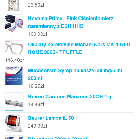
23,50
zł
Novama Prime+ Pink Ciśnieniomierz
naramienny z ESH i IHB
169,90
zł
Okulary korekcyjne Michael Kors MK 4076U
ROME 3995 - TRUFFLE
446,40
zł
Mucosolvan Syrop na kaszel 30 mg/5 ml
200ml
18,25
zł
Boiron Carduus Marianus 30CH 4 g
14,49
zł
Beurer Lampa IL 50
249,00
zł