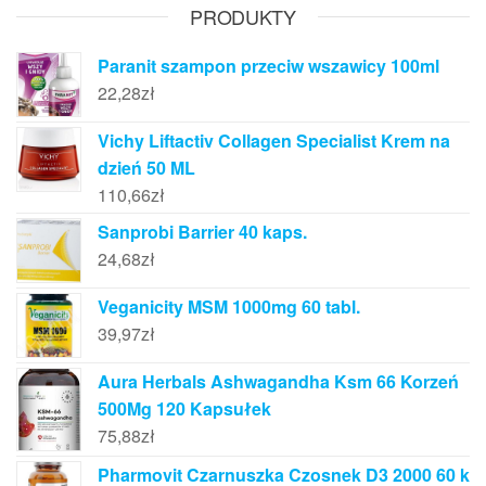
PRODUKTY
Paranit szampon przeciw wszawicy 100ml
22,28
zł
Vichy Liftactiv Collagen Specialist Krem na
dzień 50 ML
110,66
zł
Sanprobi Barrier 40 kaps.
24,68
zł
Veganicity MSM 1000mg 60 tabl.
39,97
zł
Aura Herbals Ashwagandha Ksm 66 Korzeń
500Mg 120 Kapsułek
75,88
zł
Pharmovit Czarnuszka Czosnek D3 2000 60 k