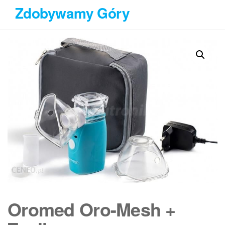
Przejdź
Zdobywamy Góry
do
treści
Oromed Oro-Mesh +