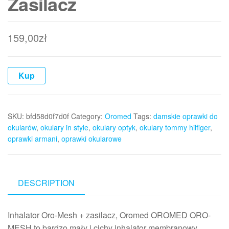
Zasilacz
159,00
zł
Kup
SKU:
bfd58d0f7d0f
Category:
Oromed
Tags:
damskie oprawki do
okularów
,
okulary in style
,
okulary optyk
,
okulary tommy hilfiger
,
oprawki armani
,
oprawki okularowe
DESCRIPTION
Inhalator Oro-Mesh + zasilacz, Oromed OROMED ORO-
MESH to bardzo mały i cichy inhalator membranowy.