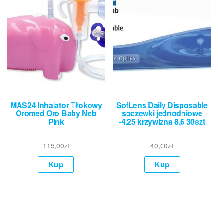
MAS24 Inhalator Tłokowy
SofLens Daily Disposable
Oromed Oro Baby Neb
soczewki jednodniowe
Pink
-4,25 krzywizna 8,6 30szt
115,00
zł
40,00
zł
Kup
Kup