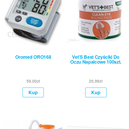
Oromed ORO168
Vet’S Best Czyściki Do
Oczu Napalcowe 100szt.
59,00
zł
20,99
zł
Kup
Kup