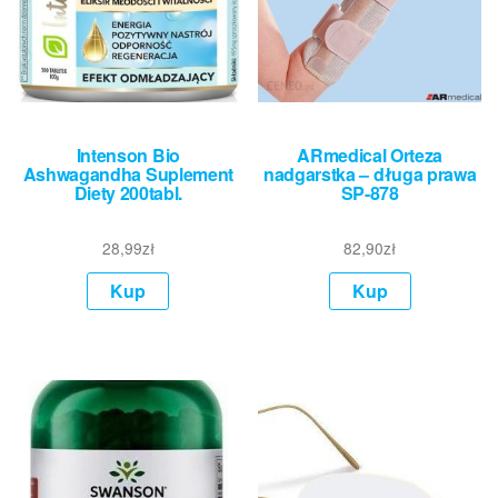
Intenson Bio
ARmedical Orteza
Ashwagandha Suplement
nadgarstka – długa prawa
Diety 200tabl.
SP-878
28,99
zł
82,90
zł
Kup
Kup