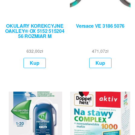
OKULARY KOREKCYJNE
Versace VE 3186 5076
OAKLEY® OX 5152 515204
56 ROZMIAR M
632,00
zł
471,07
zł
Kup
Kup