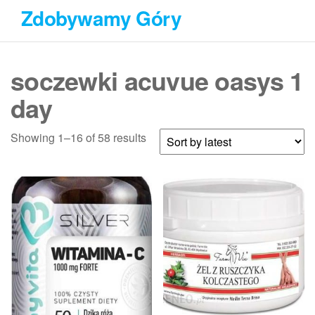
Przejdź
Zdobywamy Góry
do
treści
soczewki acuvue oasys 1
day
Showing 1–16 of 58 results