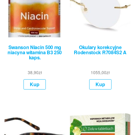
Swanson Niacin 500 mg
Okulary korekcyjne
niacyna witamina B3 250
Rodenstock R7084S2 A
kaps.
38,90
zł
1055,00
zł
Kup
Kup