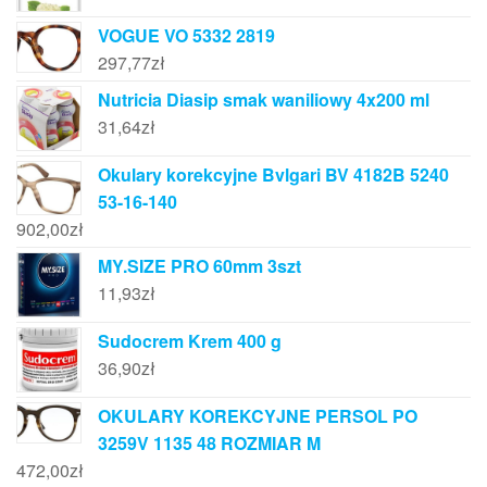
VOGUE VO 5332 2819
297,77
zł
Nutricia Diasip smak waniliowy 4x200 ml
31,64
zł
Okulary korekcyjne Bvlgari BV 4182B 5240
53-16-140
902,00
zł
MY.SIZE PRO 60mm 3szt
11,93
zł
Sudocrem Krem 400 g
36,90
zł
OKULARY KOREKCYJNE PERSOL PO
3259V 1135 48 ROZMIAR M
472,00
zł