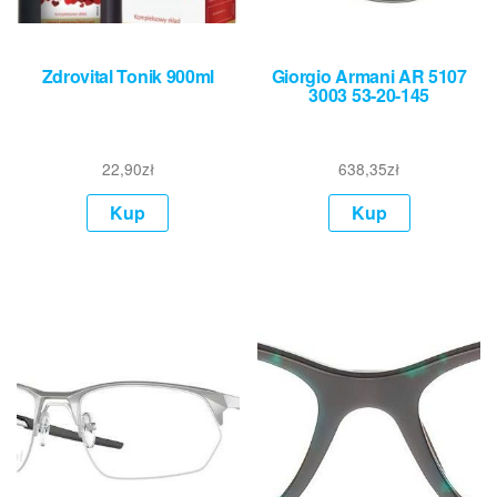
Zdrovital Tonik 900ml
Giorgio Armani AR 5107
3003 53-20-145
22,90
zł
638,35
zł
Kup
Kup