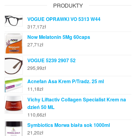
PRODUKTY
VOGUE OPRAWKI VO 5313 W44
317,17
zł
Now Melatonin 5Mg 60caps
27,71
zł
VOGUE 5239 2907 52
295,99
zł
Acnefan Asa Krem P/Tradz. 25 ml
11,18
zł
Vichy Liftactiv Collagen Specialist Krem na
dzień 50 ML
110,66
zł
Symbiotics Morwa biała sok 1000ml
21,20
zł