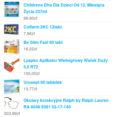
Childrens Dha Dla Dzieci Od 12. Miesiąca
Życia 237ml
96,90
zł
Colfarm 2KC 12tabl.
7,96
zł
Be Slim Fast 60 tabl
16,22
zł
Lyapko Aplikator Wieloigłowy Wałek Duży
5,0 R72
155,00
zł
Urosept 60 tabletek
13,77
zł
Okulary korekcyjne Ralph by Ralph Lauren
RA 6046 9391 53-17-140
303,99
zł