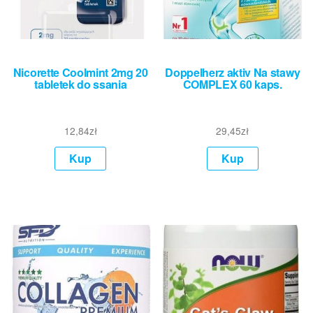
Nicorette Coolmint 2mg 20
Doppelherz aktiv Na stawy
tabletek do ssania
COMPLEX 60 kaps.
12,84
zł
29,45
zł
Kup
Kup