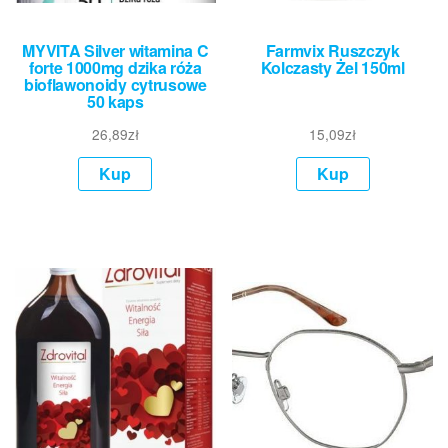
MYVITA Silver witamina C
Farmvix Ruszczyk
forte 1000mg dzika róża
Kolczasty Żel 150ml
bioflawonoidy cytrusowe
50 kaps
26,89
zł
15,09
zł
Kup
Kup