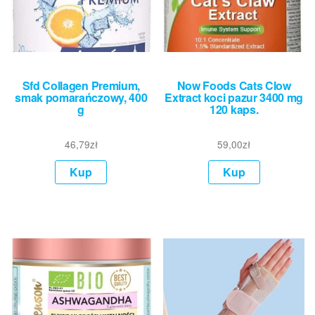
Sfd Collagen Premium,
Now Foods Cats Clow
smak pomarańczowy, 400
Extract koci pazur 3400 mg
g
120 kaps.
46,79
zł
59,00
zł
Kup
Kup