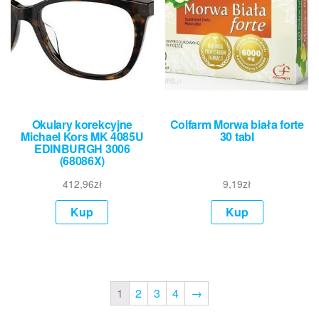
Okulary korekcyjne
Colfarm Morwa biała forte
Michael Kors MK 4085U
30 tabl
EDINBURGH 3006
(68086X)
412,96
zł
9,19
zł
Kup
Kup
1
2
3
4
→