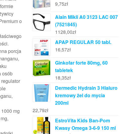
9,75
zł
formie
żywicy
Alain Mikli A0 3123 LAC 007
 Premium o
(7521845)
1128,00
zł
właściwego
APAP REGULAR 50 tabl.
ści.
16,57
zł
nna porcja
 manganu,
Ginkofar forte 80mg, 60
aku
tabletek
a osób
18,35
zł
 regulator
Dermedic Hydrain 3 Hialuro
ole
kremowy żel do mycia
nganu,
200ml
22,79
zł
C 1000 mg
 mg,
EstroVita Kids Ban-Pom
Kwasy Omega 3-6-9 150 ml
adniki