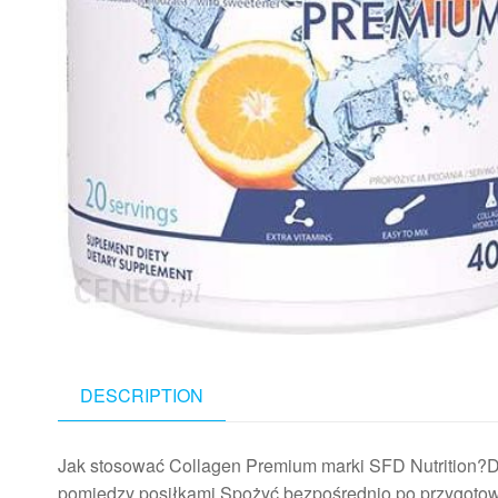
DESCRIPTION
Jak stosować Collagen Premium marki SFD Nutrition?Dor
pomiędzy posiłkami.Spożyć bezpośrednio po przygot