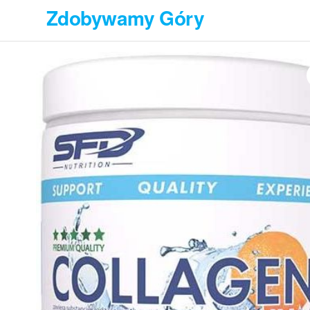
Przejdź
Zdobywamy Góry
do
treści