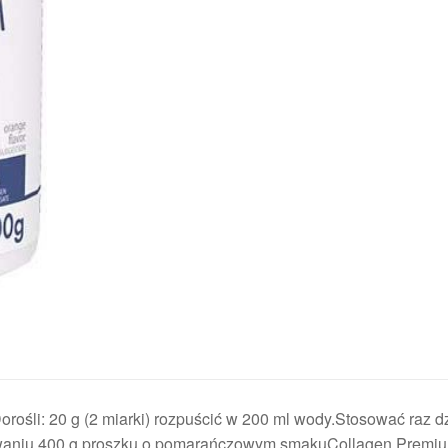
ośli: 20 g (2 miarki) rozpuścić w 200 ml wody.Stosować raz d
owaniu.400 g proszku o pomarańczowym smakuCollagen Premiu