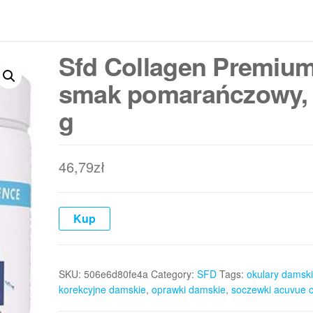
Sfd Collagen Premium
smak pomarańczowy,
g
46,79
zł
Kup
SKU:
506e6d80fe4a
Category:
SFD
Tags:
okulary damsk
korekcyjne damskie
,
oprawki damskie
,
soczewki acuvue 