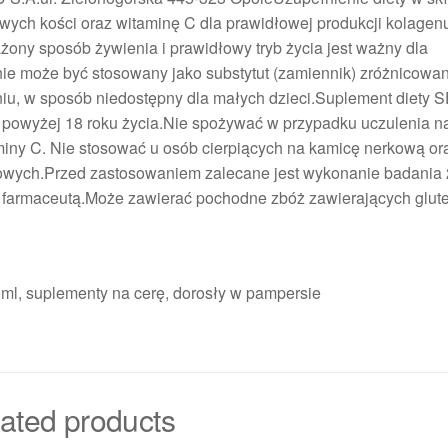
wych kości oraz witaminę C dla prawidłowej produkcji kolagen
żony sposób żywienia i prawidłowy tryb życia jest ważny dla
ie może być stosowany jako substytut (zamiennik) zróżnicowan
u, w sposób niedostępny dla małych dzieci.Suplement diety 
b powyżej 18 roku życia.Nie spożywać w przypadku uczulenia n
miny C. Nie stosować u osób cierpiących na kamicę nerkową or
kowych.Przed zastosowaniem zalecane jest wykonanie badania
 farmaceutą.Może zawierać pochodne zbóż zawierających glute
40ml, suplementy na cerę, dorosły w pampersie
ated products