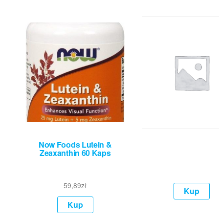
Now Foods Lutein &
Zeaxanthin 60 Kaps
59,89
zł
Kup
Kup