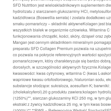
SFD Nutrition jest wieloskładnikowym suplementem diet
hydrolizatu z siarczanem glukozaminy HCl, metylosul
kadzidłowca (Boswellia serrata) i została dodatkowo 
smaku pomarańczy – składniki aktywneKolagen jest b
wszystkich białek w organizmie człowieka. Witamina 
funkcjonowania chrząstki, kości, skóry, dziąseł oraz z
Mangan jest cennym składnikiem mineralnym pomagają
preparatu SFD Collagen Premium pozwala na uzupełnie
co pozwala na pokrycie referencyjnych wartości spożyc
pomarańczowym, który charakteryzuje się bardzo dobr
dorosłych, w szczególności aktywnych fizycznie.Kolage
kwasowości: kwas cytrynowy, witamina C (kwas L-askorb
wapniowe kwasu ortofosforowego, hialuronian sodu, ekst
substancje słodzące: sukraloza, acesulfam K; barwniki
(cholekalcyferol).20 g produktu zawiera:kolagen hydro
(1250%)**, siarczan glukozaminy KCl 250 mg, w tym g
ekstrakt z żywicy kadzidłowca 25 mg, w tym kwas bosw
(1000%)**.**RWS – Referencyjna Wartość SpożyciaSFD 