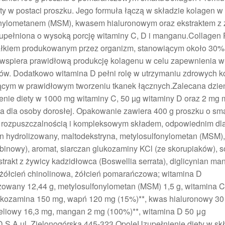
y w postaci proszku. Jego formuła łączą w składzie kolagen w 
fonylometanem (MSM), kwasem hialuronowym oraz ekstraktem z 
uzupełniona o wysoką porcję witaminy C, D i manganu.Collagen
iałkiem produkowanym przez organizm, stanowiącym około 30%
C wspiera prawidłową produkcję kolagenu w celu zapewnienia 
ębów. Dodatkowo witamina D pełni rolę w utrzymaniu zdrowych ko
cym w prawidłowym tworzeniu tkanek łącznych.Zalecana dzie
nie diety w 1000 mg witaminy C, 50 µg witaminy D oraz 2 mg
ia dla osoby dorosłej. Opakowanie zawiera 400 g proszku o sm
ą rozpuszczalnością i kompleksowym składem, odpowiednim dl
n hydrolizowany, maltodekstryna, metylosulfonylometan (MSM),
inowy), aromat, siarczan glukozaminy KCl (ze skorupiaków), s
rakt z żywicy kadzidłowca (Boswellia serrata), diglicynian ma
: żółcień chinolinowa, żółcień pomarańczowa; witamina D
lizowany 12,44 g, metylosulfonylometan (MSM) 1,5 g, witamina 
lukozamina 150 mg, wapń 120 mg (15%)**, kwas hialuronowy 30
eliowy 16,3 mg, mangan 2 mg (100%)**, witamina D 50 μg
S.A.ul. Zielonogórska 445-323 OpoleUzupełnienie diety w skł