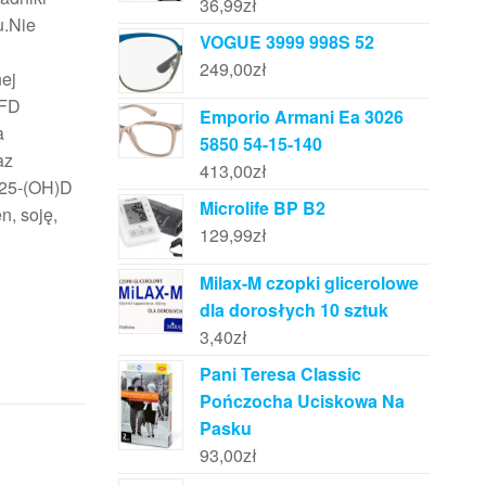
36,99
zł
u.Nie
VOGUE 3999 998S 52
249,00
zł
ej
SFD
Emporio Armani Ea 3026
a
5850 54-15-140
az
413,00
zł
 25-(OH)D
Microlife BP B2
n, soję,
129,99
zł
Milax-M czopki glicerolowe
dla dorosłych 10 sztuk
3,40
zł
Pani Teresa Classic
Pończocha Uciskowa Na
Pasku
93,00
zł