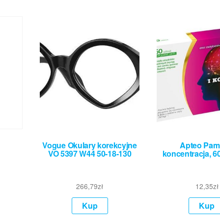
Vogue Okulary korekcyjne
Apteo Pami
VO 5397 W44 50-18-130
koncentracja, 60
266,79
zł
12,35
zł
Kup
Kup