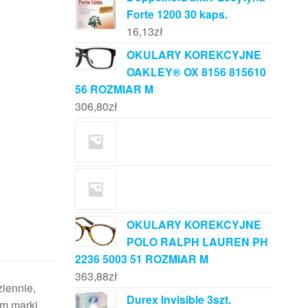
Forte 1200 30 kaps.
16,13
zł
OKULARY KOREKCYJNE
OAKLEY® OX 8156 815610
56 ROZMIAR M
306,80
zł
OKULARY KOREKCYJNE
POLO RALPH LAUREN PH
2236 5003 51 ROZMIAR M
363,88
zł
ziennie,
Durex Invisible 3szt.
m marki