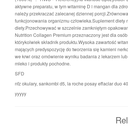
aktywne preparatu, w tym witaminę D i mangan dla zdro
należy przekraczać zalecanej dziennej porcji.Zrównowa
funkcjonowania organizmu człowieka.Suplement diety n
diety.Przechowywać w szczelnie zamkniętym opakowani
Nutrition Collagen Premium przeznaczony jest dla osó
którykolwiek składnik produktu.Wysoka zawartość wita
mających predyspozycję do tworzenia się kamieni ner
we krwi oraz omówienie wyniku badania z lekarzem lub
mleko i produkty pochodne.
SFD
nfz okulary, sankombi d5, la roche posay effaclar duo 
yyyyy
Rel