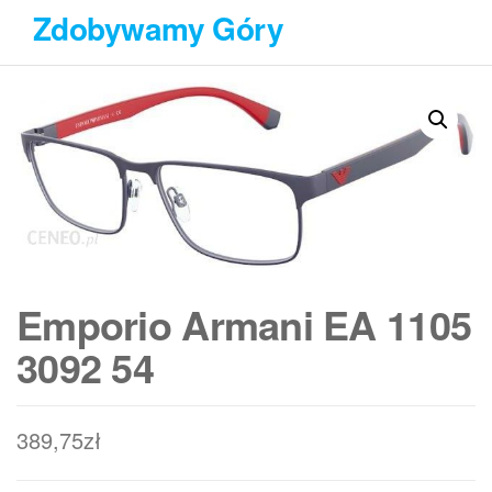
Przejdź
Zdobywamy Góry
do
treści
Emporio Armani EA 1105
3092 54
389,75
zł