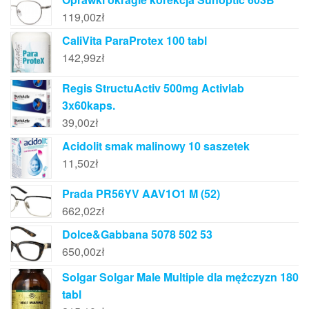
119,00
zł
CaliVita ParaProtex 100 tabl
142,99
zł
Regis StructuActiv 500mg Activlab
3x60kaps.
39,00
zł
Acidolit smak malinowy 10 saszetek
11,50
zł
Prada PR56YV AAV1O1 M (52)
662,02
zł
Dolce&Gabbana 5078 502 53
650,00
zł
Solgar Solgar Male Multiple dla mężczyzn 180
tabl