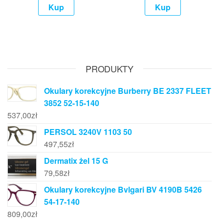
Kup
Kup
PRODUKTY
Okulary korekcyjne Burberry BE 2337 FLEET
3852 52-15-140
537,00
zł
PERSOL 3240V 1103 50
497,55
zł
Dermatix żel 15 G
79,58
zł
Okulary korekcyjne Bvlgari BV 4190B 5426
54-17-140
809,00
zł