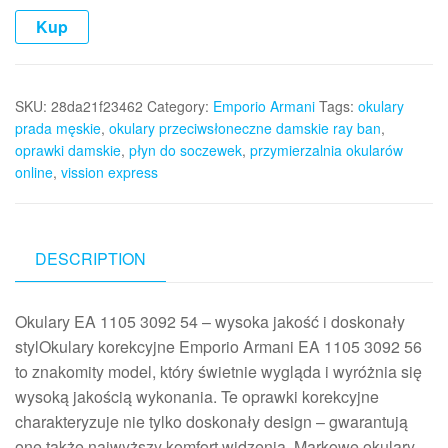
Kup
SKU:
28da21f23462
Category:
Emporio Armani
Tags:
okulary
prada męskie
,
okulary przeciwsłoneczne damskie ray ban
,
oprawki damskie
,
płyn do soczewek
,
przymierzalnia okularów
online
,
vission express
DESCRIPTION
Okulary EA 1105 3092 54 – wysoka jakość i doskonały
stylOkulary korekcyjne Emporio Armani EA 1105 3092 56
to znakomity model, który świetnie wygląda i wyróżnia się
wysoką jakością wykonania. Te oprawki korekcyjne
charakteryzuje nie tylko doskonały design – gwarantują
one także najwyższy komfort widzenia. Markowe okulary