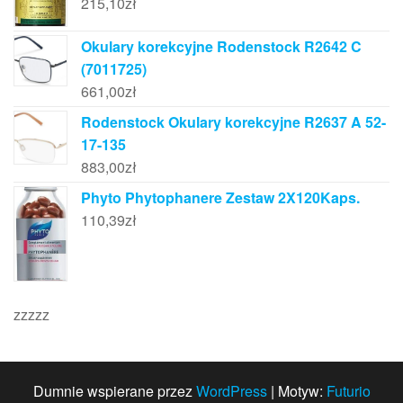
215,10
zł
Okulary korekcyjne Rodenstock R2642 C
(7011725)
661,00
zł
Rodenstock Okulary korekcyjne R2637 A 52-
17-135
883,00
zł
Phyto Phytophanere Zestaw 2X120Kaps.
110,39
zł
zzzzz
Dumnie wspierane przez
WordPress
|
Motyw:
Futurio