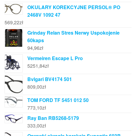
OKULARY KOREKCYJNE PERSOL® PO
2468V 1092 47
569,22
zł
Grinday Relan Stres Nerwy Uspokojenie
60kaps
94,96
zł
Vermeiren Escape L Pro
5251,84
zł
Bvlgari BV4174 501
809,00
zł
TOM FORD TF 5451 012 50
773,10
zł
Ray Ban RB5268-5179
333,00
zł
Oprawki okragle korekcja Sunoptic 603B