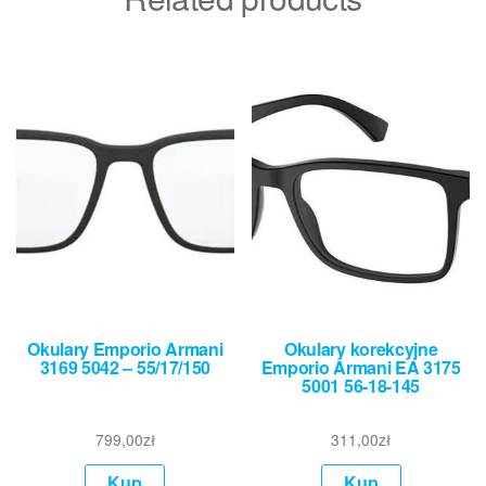
Okulary Emporio Armani
Okulary korekcyjne
3169 5042 – 55/17/150
Emporio Armani EA 3175
5001 56-18-145
799,00
zł
311,00
zł
Kup
Kup