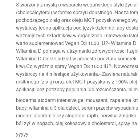
Stworzony z myślą o wsparciu wegańskiego stylu życia
(cholecalcyferol) w formie sprayu doustnego. Nasza for
pochodzącego z alg oraz oleju MCT pozyskiwanego wył
wystarczy jedna aplikacja pod język dziennie, aby dos
ważniejszych składników w organizmie i niezwykle is
warto suplementować Vegan D3 1000 IU?- Witamina D
Witamina D pomaga w utrzymaniu zdrowych kości i zę
Witamina D bierze udział w procesie podziału komóre
krwi.Co wyróżnia spray Vegan D3 1000 IU?- Nowoczesn
wystarczy na 4 miesiące użytkowania.- Zawiera natural
roślinnego (z alg) oraz olej MCT pozyskany z 100% ol
aplikacji: bez potrzeby popijania lub rozcieńczania, eli
bioderma atoderm intensive gel moussant, zapalenie krtan
baby, witamina d 3 dla dzieci, serum przeciw wypadaniu 
modne, loperamid czy stoperan, raplh, nerwica żołądka
ból żył w nogach, olej kokosowy a cholesterol, spray n
yyyyy