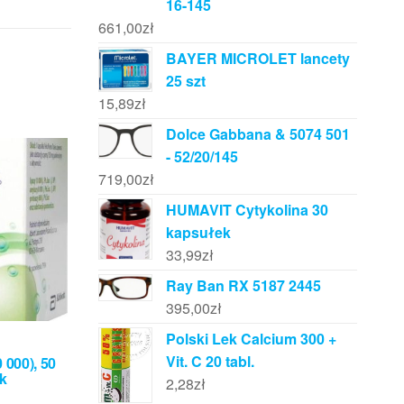
16-145
661,00
zł
BAYER MICROLET lancety
25 szt
15,89
zł
Dolce Gabbana & 5074 501
- 52/20/145
719,00
zł
HUMAVIT Cytykolina 30
kapsułek
33,99
zł
Ray Ban RX 5187 2445
395,00
zł
Polski Lek Calcium 300 +
Vit. C 20 tabl.
 000), 50
k
2,28
zł