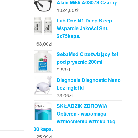
Alain Mikli A03079 Czarny
1324,80
zł
Lab One N1 Deep Sleep
Wsparcie Jakości Snu
2x75kaps.
163,00
zł
SebaMed Orzeźwiający żel
pod prysznic 200ml
9,83
zł
Diagnosis Diagnostic Nano
bez mgiełki
73,06
zł
SKŁADZIK ZDROWIA
Opticren - wspomaga
wzmocnieniu wzroku 15g
30 kaps.
125,99
zł