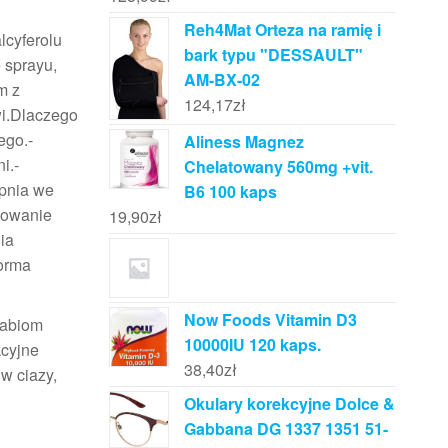
Reh4Mat Orteza na ramię i
lcyferolu
bark typu "DESSAULT"
 sprayu,
AM-BX-02
m z
124,17
zł
wi.Dlaczego
ego.-
Aliness Magnez
i.-
Chelatowany 560mg +vit.
pnia we
B6 100 kaps
kowanie
19,90
zł
ia
forma
Now Foods Vitamin D3
stabiom
10000IU 120 kaps.
kcyjne
38,40
zł
w ciazy,
Okulary korekcyjne Dolce &
Gabbana DG 1337 1351 51-