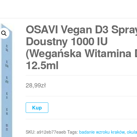
OSAVI Vegan D3 Spra
Doustny 1000 IU
(Wegańska Witamina 
12.5ml
28,99
zł
Kup
SKU:
a912eb77eaeb
Tags:
badanie wzroku kraków
,
okul