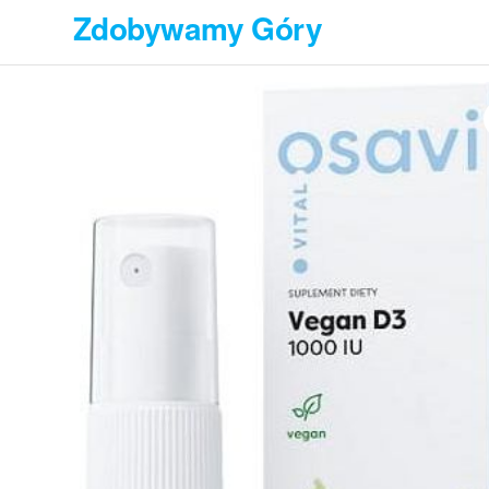
Przejdź
Zdobywamy Góry
do
treści