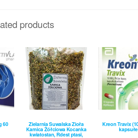
ated products
g 60
Zielarnia Suwalska Zioła
Kreon Travix (10
Kamica Żółciowa Kocanka
kapsułe
kwiatostan, Rdest ptasi,