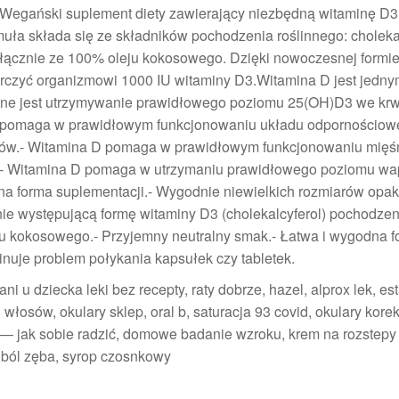
!Wegański suplement diety zawierający niezbędną witaminę D3
muła składa się ze składników pochodzenia roślinnego: choleka
ącznie ze 100% oleju kokosowego. Dzięki nowoczesnej formie
tarczyć organizmowi 1000 IU witaminy D3.Witamina D jest jedny
totne jest utrzymywanie prawidłowego poziomu 25(OH)D3 we kr
 pomaga w prawidłowym funkcjonowaniu układu odpornościow
bów.- Witamina D pomaga w prawidłowym funkcjonowaniu mięśn
k.- Witamina D pomaga w utrzymaniu prawidłowego poziomu wa
a forma suplementacji.- Wygodnie niewielkich rozmiarów opa
nie występującą formę witaminy D3 (cholekalcyferol) pochodzen
eju kokosowego.- Przyjemny neutralny smak.- Łatwa i wygodna 
minuje problem połykania kapsułek czy tabletek.
i u dziecka leki bez recepty, raty dobrze, hazel, alprox lek, e
włosów, okulary sklep, oral b, saturacja 93 covid, okulary kore
 — jak sobie radzić, domowe badanie wzroku, krem na rozstepy 
a ból zęba, syrop czosnkowy