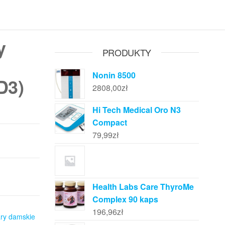
y
PRODUKTY
Nonin 8500
D3)
2808,00
zł
Hi Tech Medical Oro N3
Compact
79,99
zł
Health Labs Care ThyroMe
Complex 90 kaps
196,96
zł
ary damskie