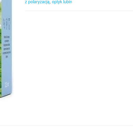
z polaryzacją
,
optyk lubin