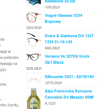
Nawilżane 50 szt
109,50
zł
Vogue Glasses 5334
Brązowy
524,00
zł
Dolce & Gabbana DG 1337
nia
1334 51-16-145
e
666,36
zł
maga w
Versace Ve 3270Q Vrock
ie podziału
Gb1 Black
pływają na
528,28
zł
ryżu
Silhouette 5521 - 53/19/140
1270,00
zł
nie,
Alpa Francovka Konopna
Cannabis Do Masażu 60Ml
,
4,12
zł
nku (cynk),