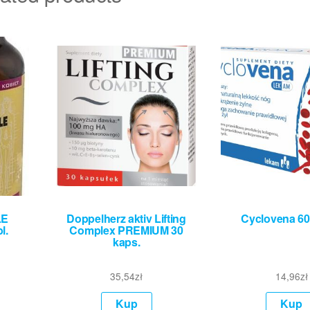
LE
Doppelherz aktiv Lifting
Cyclovena 60
l.
Complex PREMIUM 30
kaps.
35,54
zł
14,96
zł
Kup
Kup