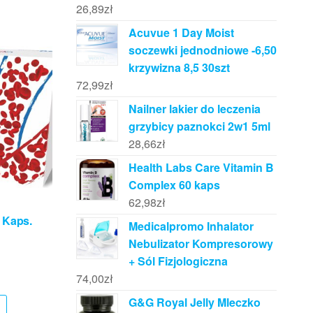
26,89
zł
Acuvue 1 Day Moist
soczewki jednodniowe -6,50
krzywizna 8,5 30szt
72,99
zł
Nailner lakier do leczenia
grzybicy paznokci 2w1 5ml
28,66
zł
Health Labs Care Vitamin B
Complex 60 kaps
62,98
zł
 Kaps.
Medicalpromo Inhalator
Nebulizator Kompresorowy
+ Sól Fizjologiczna
74,00
zł
G&G Royal Jelly Mleczko