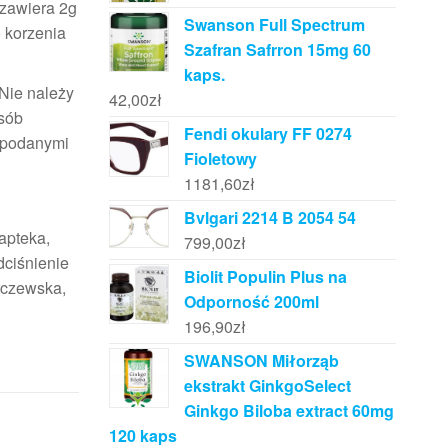
 zawiera 2g
Swanson Full Spectrum
 korzenia
Szafran Safrron 15mg 60
kaps.
 Nie należy
42,00
zł
osób
Fendi okulary FF 0274
i podanymi
Fioletowy
1181,60
zł
Bvlgari 2214 B 2054 54
apteka,
799,00
zł
dciśnienie
Biolit Populin Plus na
rczewska,
Odporność 200ml
196,90
zł
SWANSON Miłorząb
ekstrakt GinkgoSelect
Ginkgo Biloba extract 60mg
120 kaps