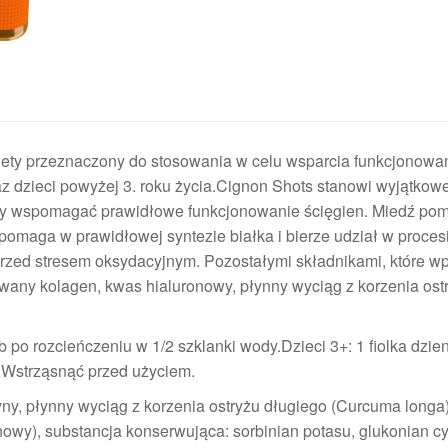
y przeznaczony do stosowania w celu wsparcia funkcjonowa
az dzieci powyżej 3. roku życia.Cignon Shots stanowi wyjątkow
 by wspomagać prawidłowe funkcjonowanie ścięgien. Miedź po
omaga w prawidłowej syntezie białka i bierze udział w proces
rzed stresem oksydacyjnym. Pozostałymi składnikami, które w
zowany kolagen, kwas hialuronowy, płynny wyciąg z korzenia ost
 po rozcieńczeniu w 1/2 szklanki wody.Dzieci 3+: 1 fiolka dzien
y.Wstrząsnąć przed użyciem.
ny, płynny wyciąg z korzenia ostryżu długiego (Curcuma longa)
owy), substancja konserwująca: sorbinian potasu, glukonian cy