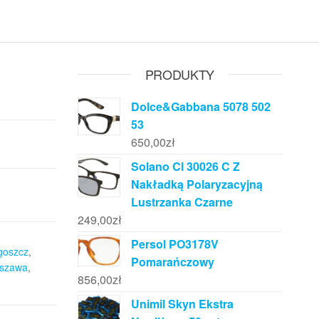
PRODUKTY
Dolce&Gabbana 5078 502
53
650,00
zł
Solano Cl 30026 C Z
Nakładką Polaryzacyjną
Lustrzanka Czarne
249,00
zł
Persol PO3178V
goszcz
,
Pomarańczowy
rszawa
,
856,00
zł
Unimil Skyn Ekstra