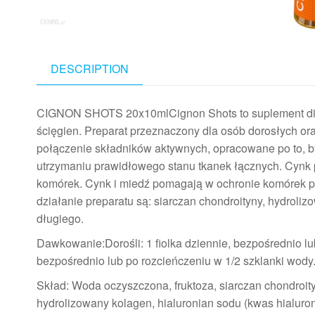
DESCRIPTION
CIGNON SHOTS 20x10mlCignon Shots to suplement diet
ścięgien. Preparat przeznaczony dla osób dorosłych or
połączenie składników aktywnych, opracowane po to,
utrzymaniu prawidłowego stanu tkanek łącznych. Cynk p
komórek. Cynk i miedź pomagają w ochronie komórek p
działanie preparatu są: siarczan chondroityny, hydroli
długiego.
Dawkowanie:Dorośli: 1 fiolka dziennie, bezpośrednio lub
bezpośrednio lub po rozcieńczeniu w 1/2 szklanki wod
Skład: Woda oczyszczona, fruktoza, siarczan chondroity
hydrolizowany kolagen, hialuronian sodu (kwas hialuron