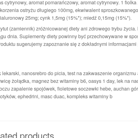
was cytrynowy, aromat pomarańczowy, aromat cytrynowy. 1 fiolka
z korzenia ostryżu długiego 100mg, ekwiwalent sproszkowanego
aluronowy 25mg; cynk 1,5mg (15%*); miedź 0,15mg (15%*).
tut (zamiennik) zróżnicowanej diety ani zdrowego trybu życia.
ciągu dnia. Suplementy diety powinny być przechowywane w sp
roduktu sugerujemy zapoznanie się z dokładnymi informacjam
k lekarski, nanosrebro do picia, test na zakwaszenie organizmu 
rwicę żołądka, magnez bez witaminy b6, oasys 1 day, lek na na
do oczu zapalenie spojówek, fioletowe soczewki hebe, auchan gó
kotyków, ephedrini, masc duac, kompleks witaminy b
ated products