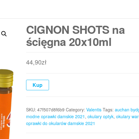
CIGNON SHOTS na
ścięgna 20x10ml
44,90
zł
Kup
SKU:
47f507d8f6b9
Category:
Valentis
Tags:
auchan byd
modne oprawki damskie 2021
,
okulary optyk
,
okulary wa
oprawki do okularów damskie 2021