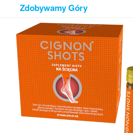
Przejdź
Zdobywamy Góry
do
treści