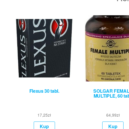
Flexus 30 tabl.
SOLGAR FEMA
MULTIPLE, 60 tab
17,25
zł
64,99
zł
Kup
Kup