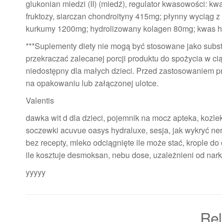
glukonian miedzi (II) (miedź), regulator kwasowości: k
fruktozy, siarczan chondroityny 415mg; płynny wyciąg 
kurkumy 1200mg; hydrolizowany kolagen 80mg; kwas hi
***Suplementy diety nie mogą być stosowane jako substy
przekraczać zalecanej porcji produktu do spożycia w 
niedostępny dla małych dzieci. Przed zastosowaniem p
na opakowaniu lub załączonej ulotce.
Valentis
dawka wit d dla dzieci, pojemnik na mocz apteka, kozle
soczewki acuvue oasys hydraluxe, sesja, jak wykryć ne
bez recepty, mleko odciągnięte ile może stać, krople 
ile kosztuje desmoksan, nebu dose, uzależnieni od nar
yyyyy
Rel