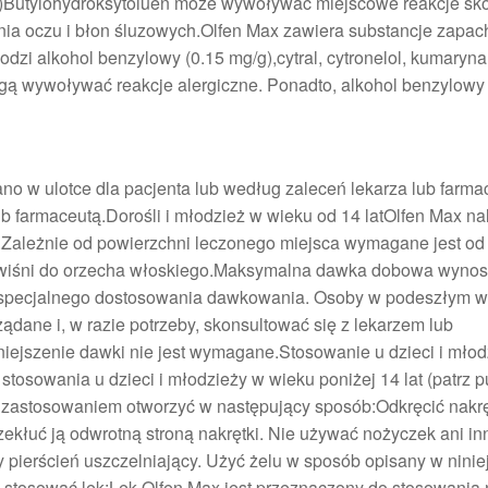
1)Butylohydroksytoluen może wywoływać miejscowe reakcje skó
nia oczu i błon śluzowych.Olfen Max zawiera substancje zapa
zi alkohol benzylowy (0.15 mg/g),cytral, cytronelol, kumaryna
e mogą wywoływać reakcje alergiczne. Ponadto, alkohol benzylow
no w ulotce dla pacjenta lub według zaleceń lekarza lub farma
ub farmaceutą.Dorośli i młodzież w wieku od 14 latOlfen Max na
.Zależnie od powierzchni leczonego miejsca wymagane jest od 
cu wiśni do orzecha włoskiego.Maksymalna dawka dobowa wynosi
 specjalnego dostosowania dawkowania. Osoby w podeszłym w
dane i, w razie potrzeby, skonsultować się z lekarzem lub
iejszenie dawki nie jest wymagane.Stosowanie u dzieci i młod
tosowania u dzieci i młodzieży w wieku poniżej 14 lat (patrz p
 zastosowaniem otworzyć w następujący sposób:Odkręcić nakręt
kłuć ją odwrotną stroną nakrętki. Nie używać nożyczek ani in
y pierścień uszczelniający. Użyć żelu w sposób opisany w ninie
Jak stosować lek:Lek Olfen Max jest przeznaczony do stosowania