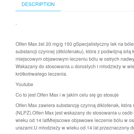
DESCRIPTION
.
Olfen Max żel 20 mg/g 150 gSpecjalistyczny lek na bóle
substancji czynnej (diklofenaku), która z podwójną siłą
miejscowym objawowym leczeniu bólu w ostrych nadwyr
Wskazany do stosowania u dorosłych i młodzieży w wie
krótkotrwałego leczenia.
Youtube
Co to jest Olfen Max i w jakim celu się go stosuje
Olfen Max zawiera substancję czynną diklofenak, któr
(NLPZ).Olfen Max jest wskazany do stosowania u osób do
wieku od 14 latMiejscowe objawowe leczenie bólu w os
urazami.U młodzieży w wieku od 14 lat przeznaczony do