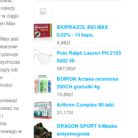
osować
 należy
 w ciągu
lfen Max
BIOPRAZOL BIO MAX
0,02% - 14 kaps.
 Max jest
4,98
zł
ekarzowi
Polo Ralph Lauren PH 2193
t planuje
5002 49
otychczas
387,00
zł
ciąży lub
no
BOIRON Actaea racemosa
dności
200CH granulki 4g
15,88
zł
ponieważ
Arthron Complex 90 tabl.
osować na
31,17
zł
 i
nia
DRAGON SPORT II Maska
lenowego w
antysmogowa