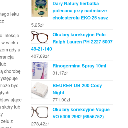
Dary Natury herbatka
polecana przy nadmiarze
 tego leku
cholesterolu EKO 25 sasz
cz
5,25
zł
Okulary korekcyjne Polo
b infekcje
Ralph Lauren PH 2227 5007
y w wieku
49-21-140
rzem gdy u
407,89
zł
erancja
lub
Rinogermina Spray 10ml
jną chorobę
31,17
zł
występuje
 może być
BEURER UB 200 Cosy
głych
Night
objawiające
771,00
zł
 skóry lub
Okulary korekcyjne Vogue
ży
VO 5406 2962 (6956752)
 żelu z
278,42
zł