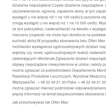
działania niepożądane:Częste działania niepożądane (
zaczerwienienie, egzema, zapalenie skóry, w tym zapal
wystąpić u nie więcej niż 1 na 100 osób):Łuszczenie si
(mogą wystąpić u nie więcej niż 1 na 10 000 osób): Wy
(w tym pokrzywka), nadwrażliwość na światło z wystąpi
nieznana (częstość nie może być określona na podstaw
suchość skóry.W przypadku stosowania leku Olfen Max 
możliwości wystąpienia ogólnoustrojowych działań ni
wątroby czy nerek, ogólnoustrojowych reakcji nadwrażl
zawierających diklofenak.Zgłaszanie działań niepożąd
objawy niepożądane niewymienione w ulotce, należy po
można zgłaszać za pośrednictwem Departamentu Moni
Rejestracji Produktów Leczniczych, Wyrobów Medycznyc
WarszawaTel.: + 48 22 49 21 301Faks: + 48 22 49 21 30
można zgłaszać również podmiotowi odpowiedzialnemu
więcej informacji na temat bezpieczeństwa stosowania 
Jak przechowywać lek Olfen Max