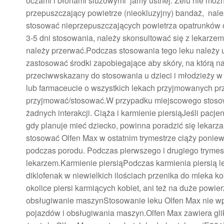
oczami i błonami śluzowymi jamy ustnej. Żelu nie moż
przepuszczający powietrze (nieokluzyjny) bandaż, należ
stosować nieprzepuszczających powietrza opatrunków 
3-5 dni stosowania, należy skonsultować się z lekarze
należy przerwać.Podczas stosowania tego leku należy u
zastosować środki zapobiegające aby skóry, na którą na
przeciwwskazany do stosowania u dzieci i młodzieży w w
lub farmaceucie o wszystkich lekach przyjmowanych prze
przyjmować/stosować.W przypadku miejscowego stosowa
żadnych interakcji. Ciąża i karmienie piersiąJeśli pacje
gdy planuje mieć dziecko, powinna poradzić się lekarz
stosować Olfen Max w ostatnim trymestrze ciąży poni
podczas porodu. Podczas pierwszego i drugiego trymest
lekarzem.Karmienie piersiąPodczas karmienia piersią l
diklofenak w niewielkich ilościach przenika do mleka k
okolice piersi karmiących kobiet, ani też na duże powi
obsługiwanie maszynStosowanie leku Olfen Max nie wp
pojazdów i obsługiwania maszyn.Olfen Max zawiera gli