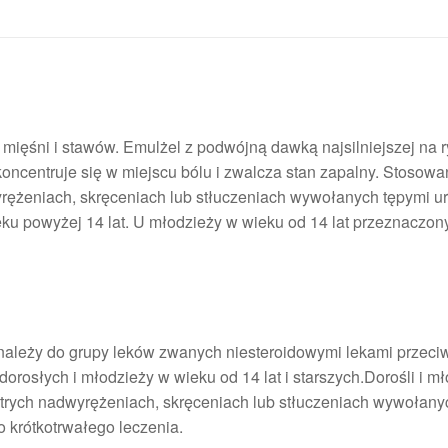
 mięśni i stawów. Emulżel z podwójną dawką najsilniejszej na 
 koncentruje się w miejscu bólu i zwalcza stan zapalny. Stosow
ężeniach, skręceniach lub stłuczeniach wywołanych tępymi u
ku powyżej 14 lat. U młodzieży w wieku od 14 lat przeznaczon
a należy do grupy leków zwanych niesteroidowymi lekami przec
rosłych i młodzieży w wieku od 14 lat i starszych.Dorośli i m
trych nadwyrężeniach, skręceniach lub stłuczeniach wywołany
 krótkotrwałego leczenia.