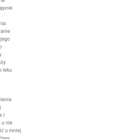
tępnie
nia
wanie
 jego
o
y
eży
o leku
łania
j
 i
 u nie
ić u mniej
żliwe