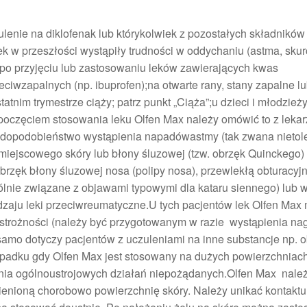
lenie na diklofenak lub którykolwiek z pozostałych składników
ek w przeszłości wystąpiły trudności w oddychaniu (astma, skur
ka po przyjęciu lub zastosowaniu leków zawierających kwas
ciwzapalnych (np. ibuprofen);na otwarte rany, stany zapalne lu
atnim trymestrze ciąży; patrz punkt „Ciąża”;u dzieci i młodzież
ozpoczęciem stosowania leku Olfen Max należy omówić to z leka
awdopodobieństwo wystąpienia napadówastmy (tak zwana nietol
iejscowego skóry lub błony śluzowej (tzw. obrzęk Quinckego) 
 obrzęk błony śluzowej nosa (polipy nosa), przewlekłą obturacy
lnie związane z objawami typowymi dla kataru siennego) lub 
dzaju leki przeciwreumatyczne.U tych pacjentów lek Olfen Max
strożności (należy być przygotowanym w razie wystąpienia na
amo dotyczy pacjentów z uczuleniami na inne substancje np. 
padku gdy Olfen Max jest stosowany na dużych powierzchniach
enia ogólnoustrojowych działań niepożądanych.Olfen Max nale
enioną chorobowo powierzchnię skóry. Należy unikać kontaktu