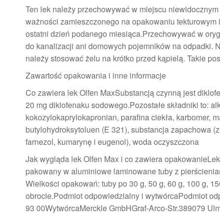
Ten lek należy przechowywać w miejscu niewidocznym i
ważności zamieszczonego na opakowaniu tekturowym i 
ostatni dzień podanego miesiąca.Przechowywać w orygi
do kanalizacji ani domowych pojemników na odpadki. Nal
należy stosować żelu na krótko przed kąpielą. Takie p
Zawartość opakowania i inne informacje
Co zawiera lek Olfen MaxSubstancją czynną jest diklo
20 mg diklofenaku sodowego.Pozostałe składniki to: alk
kokozylokaprylokapronian, parafina ciekła, karbomer, m
butylohydroksytoluen (E 321), substancja zapachowa (zawi
farnezol, kumarynę i eugenol), woda oczyszczona
Jak wygląda lek Olfen Max i co zawiera opakowanieLek 
pakowany w aluminiowe laminowane tuby z pierścieniam
Wielkości opakowań: tuby po 30 g, 50 g, 60 g, 100 g, 
obrocie.Podmiot odpowiedzialny i wytwórcaPodmiot o
93 00WytwórcaMerckle GmbHGraf-Arco-Str.389079 UlmNie