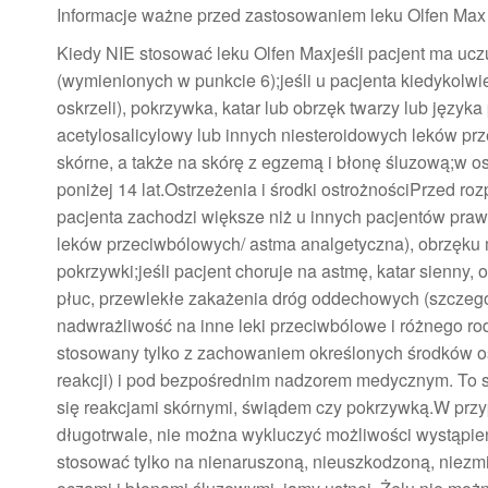
Informacje ważne przed zastosowaniem leku Olfen Max
Kiedy NIE stosować leku Olfen Maxjeśli pacjent ma uczu
(wymienionych w punkcie 6);jeśli u pacjenta kiedykolwi
oskrzeli), pokrzywka, katar lub obrzęk twarzy lub języ
acetylosalicylowy lub innych niesteroidowych leków prze
skórne, a także na skórę z egzemą i błonę śluzową;w ost
poniżej 14 lat.Ostrzeżenia i środki ostrożnościPrzed r
pacjenta zachodzi większe niż u innych pacjentów pr
leków przeciwbólowych/ astma analgetyczna), obrzęku m
pokrzywki;jeśli pacjent choruje na astmę, katar sienny,
płuc, przewlekłe zakażenia dróg oddechowych (szczegó
nadwrażliwość na inne leki przeciwbólowe i różnego ro
stosowany tylko z zachowaniem określonych środków o
reakcji) i pod bezpośrednim nadzorem medycznym. To s
się reakcjami skórnymi, świądem czy pokrzywką.W przy
długotrwale, nie można wykluczyć możliwości wystąpi
stosować tylko na nienaruszoną, nieuszkodzoną, niezmi