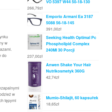
VO 5397 W44 50-18-130
266,79
zł
Emporio Armani Ea 3187
5088 56-18-145
391,00
zł
rynku
Seeking Health Optimal Pc
any w
Phospholipid Complex
razami.
240Ml 30 Porcji
y do
237,00
zł
Anwen Shake Your Hair
Nutrikosmetyk 360G
42,74
zł
iwzapalnymi
łodzież w
Mumio-Shilajit, 60 kapsułek
ch tępymi
18,65
zł