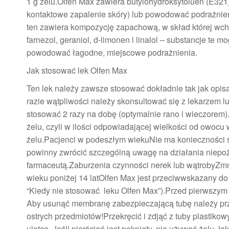
1 g żelu.Olfen Max zawiera butylohydroksytoluen (E32
kontaktowe zapalenie skóry) lub powodować podrażnie
ten zawiera kompozycję zapachową, w skład której wchod
farnezol, geraniol, d-limonen i linalol – substancje t
powodować łagodne, miejscowe podrażnienia.
Jak stosować lek Olfen Max
Ten lek należy zawsze stosować dokładnie tak jak opisa
razie wątpliwości należy skonsultować się z lekarzem l
stosować 2 razy na dobę (optymalnie rano i wieczorem)
żelu, czyli w ilości odpowiadającej wielkości od owo
żelu.Pacjenci w podeszłym wiekuNie ma konieczności
powinny zwrócić szczególną uwagę na działania niepożą
farmaceutą.Zaburzenia czynności nerek lub wątrobyZmn
wieku poniżej 14 latOlfen Max jest przeciwwskazany do s
“Kiedy nie stosować leku Olfen Max”).Przed pierwszym
Aby usunąć membranę zabezpieczającą tubę należy prze
ostrych przedmiotów!Przekręcić i zdjąć z tuby plastikow
ulotce. Jeśli pierścień jest pęknięty, nie używać żelu.