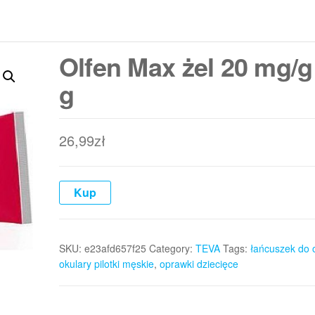
Olfen Max żel 20 mg/g
g
26,99
zł
Kup
SKU:
e23afd657f25
Category:
TEVA
Tags:
łańcuszek do 
okulary pilotki męskie
,
oprawki dziecięce