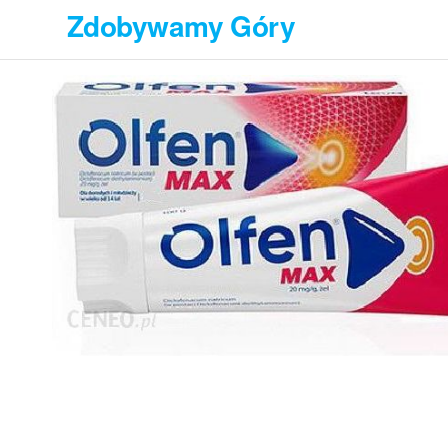
Przejdź
Zdobywamy Góry
do
treści