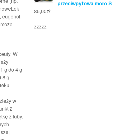
rne (np.
przeciwpyłowa moro S
choweLek
85,00
zł
, eugenol,
y może
zzzzz
ceuty. W
leży
1 g do 4 g
 8 g
ieku
zieży w
unkt 2
kę z tuby.
nych
jszej
 na