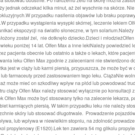
na stosować doustnie. Po nałożeniu żelu na skórę można zast
y jednak odczekać kilka minut, aż żel wyschnie na skórze. Nie
okluzyjnych.W przypadku nasilenia objawów lub braku poprawy
m.W przypadku wystąpienia wysypki skórnej, leczenie lekiem O
nikać ekspozycji na światło słoneczne, w tym solarium.Należy
łożony został żel, nie dotknęło dziecko.Dzieci i młodzieżOlfen
ieku poniżej 14 lat. Olfen Max a inne lekiNależy powiedzieć l
z pacjenta obecnie lub ostatnio a także o lekach, które pacjen
nia leku Olfen Max zgodnie z zaleceniami nie stwierdzono d
ntka jest w ciąży lub karmi piersią, przypuszcza, że może być w 
a lub farmaceuty przed zastosowaniem tego leku. CiążaNie wol
eważ może mieć on szkodliwy wpływ na płód lub powodować tru
ru ciąży Olfen Max należy stosować wyłącznie po konsultacji z
ek Olfen Max może być stosowany tylko na zalecenie lekarza, 
obiet karmiących piersią. W takim przypadku leku nie należy st
erzchnie skóry lub stosować długotrwale. Prowadzenie pojazdów
ływa, lub wpływa w niewielkim stopniu, na zdolność prowadze
kol propylenowy (E1520).Lek ten zawiera 54 mg glikolu propy