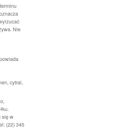
 terminu
 oznacza
 wyrzucać
używa. Nie
dpowiada
en, cytral,
o,
łku.
 się w
: (22) 345