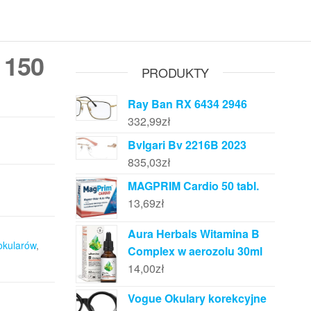
 150
PRODUKTY
Ray Ban RX 6434 2946
332,99
zł
Bvlgari Bv 2216B 2023
835,03
zł
MAGPRIM Cardio 50 tabl.
13,69
zł
Aura Herbals Witamina B
okularów
,
Complex w aerozolu 30ml
14,00
zł
Vogue Okulary korekcyjne