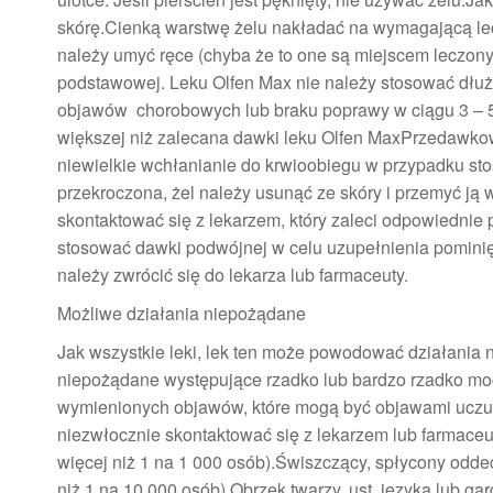
skórę.Cienką warstwę żelu nakładać na wymagającą lec
należy umyć ręce (chyba że to one są miejscem leczony
podstawowej. Leku Olfen Max nie należy stosować dłuże
objawów chorobowych lub braku poprawy w ciągu 3 – 5
większej niż zalecana dawki leku Olfen MaxPrzedawko
niewielkie wchłanianie do krwioobiegu w przypadku st
przekroczona, żel należy usunąć ze skóry i przemyć ją
skontaktować się z lekarzem, który zaleci odpowiedni
stosować dawki podwójnej w celu uzupełnienia pominię
należy zwrócić się do lekarza lub farmaceuty.
Możliwe działania niepożądane
Jak wszystkie leki, lek ten może powodować działania 
niepożądane występujące rzadko lub bardzo rzadko mog
wymienionych objawów, które mogą być objawami uczule
niezwłocznie skontaktować się z lekarzem lub farmace
więcej niż 1 na 1 000 osób).Świszczący, spłycony oddec
niż 1 na 10 000 osób).Obrzęk twarzy, ust, języka lub ga