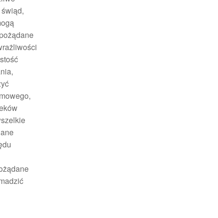
 świąd,
mogą
iepożądane
wrażliwości
stość
nia,
zyć
armowego,
leków
szelkie
dane
ędu
pożądane
omadzić