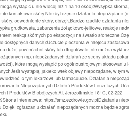
mogą wystąpić u nie więcej niż 1 na 10 osób):Wysypka skórna,
enie kontaktowe skóry.Niezbyt częste działania niepożądane (
ę skóry, odwodnienie skóry, obrzęk.Bardzo rzadkie działania n
sypka grudkowata, zaburzenia żołądkowo-jelitowe, reakcje nad
eniem reakcji skórnych po ekspozycji na światło słoneczne.Czę
ie dostępnych danych):Uczucie pieczenia w miejscu zastosowa
na dużej powierzchni skóry lub długotrwale, nie można wykluc
epożądanych (np. niepożądanych działań ze strony układu pok
iwości), które mogą wystąpić po ogólnoustrojowym stosowaniu 
anychJeśli wystąpią jakiekolwiek objawy niepożądane, w tym w
wiedzieć o tym lekarzowi lub farmaceucie. Działania niepożą
torowania Niepożądanych Działań Produktów Leczniczych Urz
h i Produktów Biobójczych,Al. Jerozolimskie 181C, 02-222
9Strona internetowa: https://smz.ezdrowie.gov.plDziałania nie
.Dzięki zgłaszaniu działań niepożądanych można będzie zgr
leku.