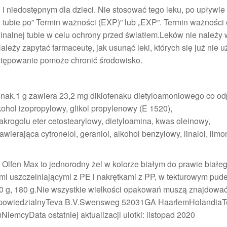
 niedostępnym dla dzieci. Nie stosować tego leku, po upływie
tubie po” Termin ważności (EXP)” lub „EXP”. Termin ważności
nalnej tubie w celu ochrony przed światłem.Leków nie należy
eży zapytać farmaceutę, jak usunąć leki, których się już nie 
ostępowanie pomoże chronić środowisko.
fenak.1 g zawiera 23,2 mg diklofenaku dietyloamoniowego co o
ohol izopropylowy, glikol propylenowy (E 1520),
akrogolu eter cetostearylowy, dietyloamina, kwas oleinowy,
erająca cytronelol, geraniol, alkohol benzylowy, linalol, limon
Olfen Max to jednorodny żel w kolorze białym do prawie białeg
i uszczelniającymi z PE i nakrętkami z PP, w tekturowym pude
150 g, 180 g.Nie wszystkie wielkości opakowań muszą znajdować
dpowiedzialnyTeva B.V.Swensweg 52031GA HaarlemHolandiaTel
mcyData ostatniej aktualizacji ulotki: listopad 2020