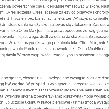
zenia powierzchnię ciała i delikatnie wmasować w skórę. Nas
m).Okres leczenia:Okres leczenia zależy od objawów i choroby
j niż 1 tydzień bez konsultacji z lekarzem.W przypadku nasile
 dni stosowania należy skonsultować się z lekarzem. Zastoso
wanie leku Olfen Max jest mało prawdopodobne ze względu na
osowania miejscowego. Jeśli zalecana dawka zostanie znacząc
 wodą.W razie przypadkowego połknięciu leku Olfen Max, należ
e postępowanie.Pominięcie zastosowania leku Olfen MaxNie nal
tej dawki.W razie wątpliwości związanych ze stosowaniem teg
niepożądane, chociaż nie u każdego one wystąpią.Niektóre dzia
ą być ciężkie. W przypadku wystąpienia któregokolwiek z niże
nia, należy natychmiast zaprzestać stosowania leku Olfen Max
utą.Wysypka skórna z pęcherzykami; pokrzywka (mogą wystąpić
h lub uczucie ucisku w klatce piersiowej (astma) (mogą wystąp
rdła (mogą wystąpić u nie więcej niż 1 na 10 000 osób).Inne mo