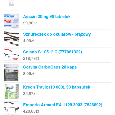
Aescin 20mg 90 tabletek
29,88
zł
Sznureczek do okularów - brązowy
4,99
zł
Solano S 10512 C (777081922)
218,79
zł
Gorvita CarboCaps 20 kaps
8,09
zł
Kreon Travix (10 000), 50 kapsułek
32,87
zł
Emporio Armani EA 1129 3003 (7546692)
426,00
zł