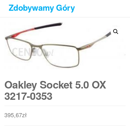
Przejdź
Zdobywamy Góry
do
treści
Oakley Socket 5.0 OX
3217-0353
395,67
zł