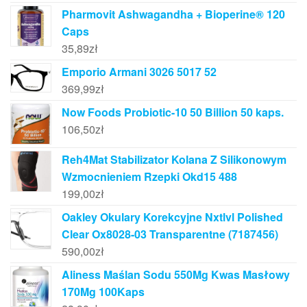
Pharmovit Ashwagandha + Bioperine® 120
Caps
35,89
zł
Emporio Armani 3026 5017 52
369,99
zł
Now Foods Probiotic-10 50 Billion 50 kaps.
106,50
zł
Reh4Mat Stabilizator Kolana Z Silikonowym
Wzmocnieniem Rzepki Okd15 488
199,00
zł
Oakley Okulary Korekcyjne Nxtlvl Polished
Clear Ox8028-03 Transparentne (7187456)
590,00
zł
Aliness Maślan Sodu 550Mg Kwas Masłowy
170Mg 100Kaps