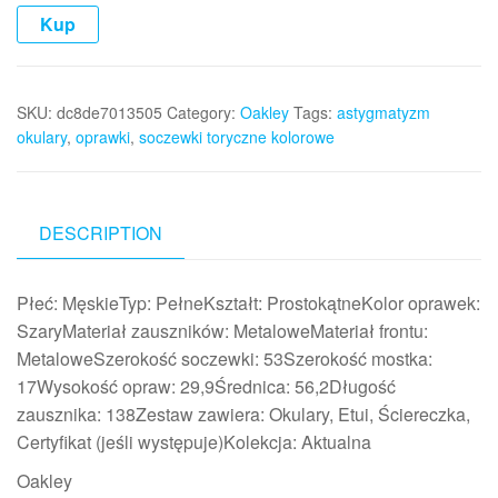
Kup
SKU:
dc8de7013505
Category:
Oakley
Tags:
astygmatyzm
okulary
,
oprawki
,
soczewki toryczne kolorowe
DESCRIPTION
Płeć: MęskieTyp: PełneKształt: ProstokątneKolor oprawek:
SzaryMateriał zauszników: MetaloweMateriał frontu:
MetaloweSzerokość soczewki: 53Szerokość mostka:
17Wysokość opraw: 29,9Średnica: 56,2Długość
zausznika: 138Zestaw zawiera: Okulary, Etui, Ściereczka,
Certyfikat (jeśli występuje)Kolekcja: Aktualna
Oakley