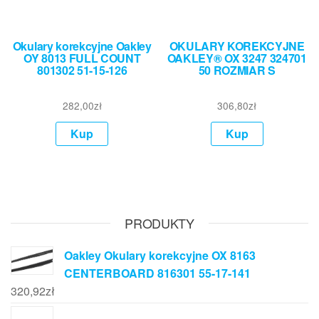
Okulary korekcyjne Oakley
OKULARY KOREKCYJNE
OY 8013 FULL COUNT
OAKLEY® OX 3247 324701
801302 51-15-126
50 ROZMIAR S
282,00
zł
306,80
zł
Kup
Kup
PRODUKTY
Oakley Okulary korekcyjne OX 8163
CENTERBOARD 816301 55-17-141
320,92
zł