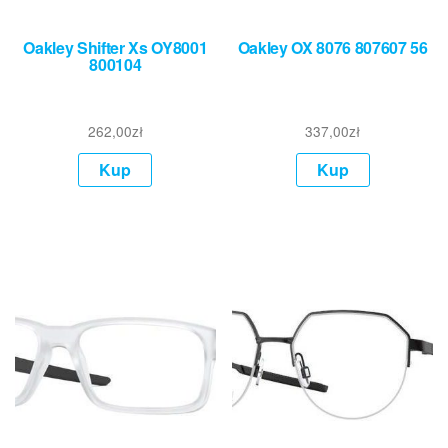
Oakley Shifter Xs OY8001
Oakley OX 8076 807607 56
800104
262,00
zł
337,00
zł
Kup
Kup