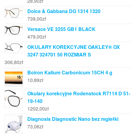
28,90
zł
Dolce & Gabbana DG 1314 1320
739,00
zł
Versace VE 3255 GB1 BLACK
479,00
zł
OKULARY KOREKCYJNE OAKLEY® OX
3247 324701 50 ROZMIAR S
306,80
zł
Boiron Kalium Carbonicum 15CH 4 g
10,89
zł
Okulary korekcyjne Rodenstock R7114 D 51-
19-140
1202,00
zł
Diagnosis Diagnostic Nano bez mgiełki
73,06
zł