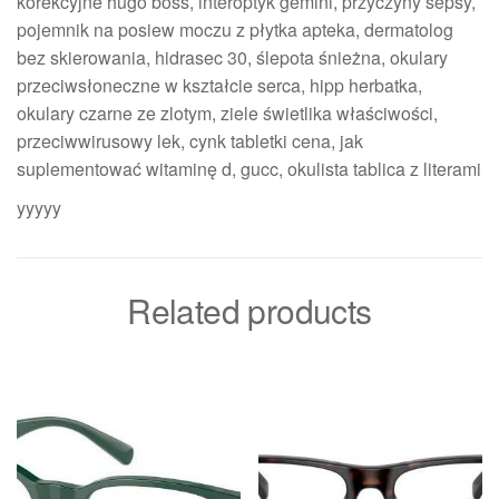
korekcyjne hugo boss, interoptyk gemini, przyczyny sepsy,
pojemnik na posiew moczu z płytka apteka, dermatolog
bez skierowania, hidrasec 30, ślepota śnieżna, okulary
przeciwsłoneczne w kształcie serca, hipp herbatka,
okulary czarne ze zlotym, ziele świetlika właściwości,
przeciwwirusowy lek, cynk tabletki cena, jak
suplementować witaminę d, gucc, okulista tablica z literami
yyyyy
Related products