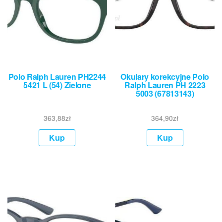
Polo Ralph Lauren PH2244
Okulary korekcyjne Polo
5421 L (54) Zielone
Ralph Lauren PH 2223
5003 (67813143)
363,88
zł
364,90
zł
Kup
Kup