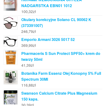
NADGARSTKA EBN01 1012
100,32
zł
Okulary korekcyjne Solano CL 90062 K
(373391007)
246,79
zł
Emporio Armani 3026 5017 52
369,99
zł
Pharmaceris S Sun Protect SPF50+ krem do
twarzy 50ml
41,39
zł
Botanika Farm Essenz Olej Konopny 5% Full
Spectrum 30Ml
116,88
zł
Swanson Calcium Citrate Plus Magnesium
150 kaps.
30,39
zł