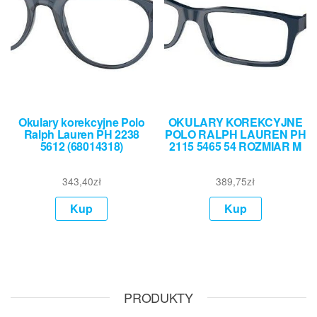
Okulary korekcyjne Polo
OKULARY KOREKCYJNE
Ralph Lauren PH 2238
POLO RALPH LAUREN PH
5612 (68014318)
2115 5465 54 ROZMIAR M
343,40
zł
389,75
zł
Kup
Kup
PRODUKTY