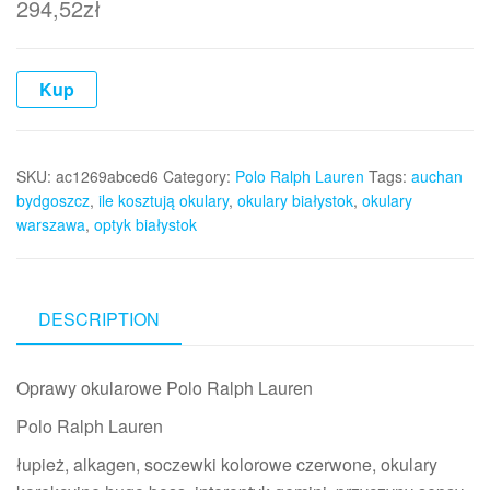
294,52
zł
Kup
SKU:
ac1269abced6
Category:
Polo Ralph Lauren
Tags:
auchan
bydgoszcz
,
ile kosztują okulary
,
okulary białystok
,
okulary
warszawa
,
optyk białystok
DESCRIPTION
Oprawy okularowe Polo Ralph Lauren
Polo Ralph Lauren
łupież, alkagen, soczewki kolorowe czerwone, okulary