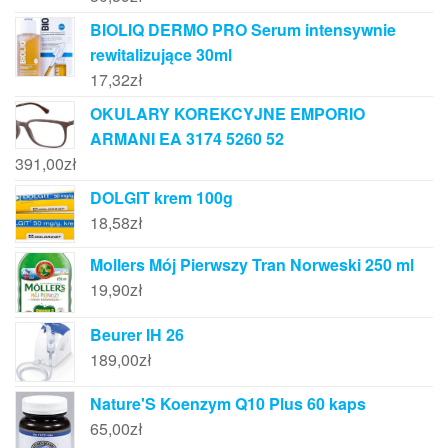
BIOLIQ DERMO PRO Serum intensywnie
rewitalizujące 30ml
17,32
zł
OKULARY KOREKCYJNE EMPORIO
ARMANI EA 3174 5260 52
391,00
zł
DOLGIT krem 100g
18,58
zł
Mollers Mój Pierwszy Tran Norweski 250 ml
19,90
zł
Beurer IH 26
189,00
zł
Nature'S Koenzym Q10 Plus 60 kaps
65,00
zł