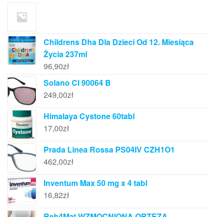
Childrens Dha Dla Dzieci Od 12. Miesiąca
Życia 237ml
96,90
zł
Solano Cl 90064 B
249,00
zł
Himalaya Cystone 60tabl
17,00
zł
Prada Linea Rossa PS04IV CZH1O1
462,00
zł
Inventum Max 50 mg x 4 tabl
16,82
zł
Reh4Mat WZMOCNIONA ORTEZA