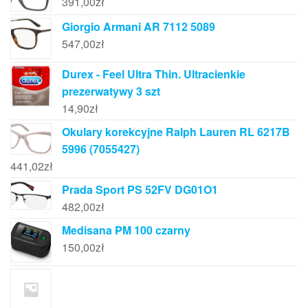
391,00
zł
Giorgio Armani AR 7112 5089
547,00
zł
Durex - Feel Ultra Thin. Ultracienkie
prezerwatywy 3 szt
14,90
zł
Okulary korekcyjne Ralph Lauren RL 6217B
5996 (7055427)
441,02
zł
Prada Sport PS 52FV DG01O1
482,00
zł
Medisana PM 100 czarny
150,00
zł