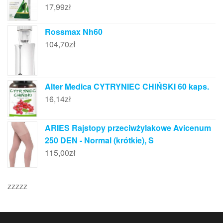
17,99
zł
Rossmax Nh60
104,70
zł
Alter Medica CYTRYNIEC CHIŃSKI 60 kaps.
16,14
zł
ARIES Rajstopy przeciwżylakowe Avicenum
250 DEN - Normal (krótkie), S
115,00
zł
zzzzz