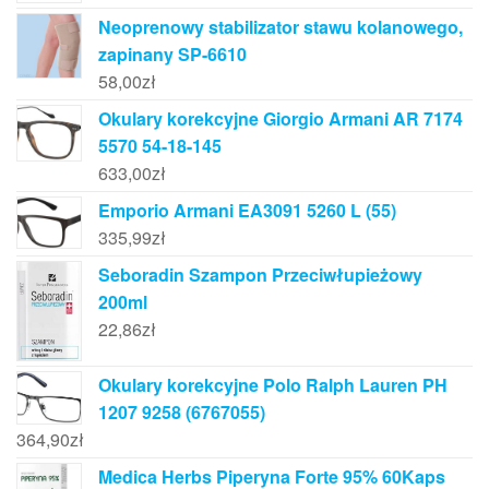
Neoprenowy stabilizator stawu kolanowego,
zapinany SP-6610
58,00
zł
Okulary korekcyjne Giorgio Armani AR 7174
5570 54-18-145
633,00
zł
Emporio Armani EA3091 5260 L (55)
335,99
zł
Seboradin Szampon Przeciwłupieżowy
200ml
22,86
zł
Okulary korekcyjne Polo Ralph Lauren PH
1207 9258 (6767055)
364,90
zł
Medica Herbs Piperyna Forte 95% 60Kaps