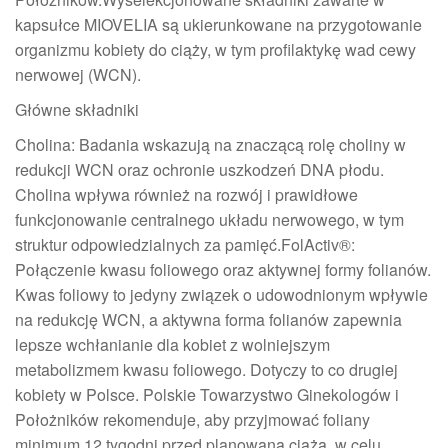
kapsułce MIOVELIA są ukierunkowane na przygotowanie
organizmu kobiety do ciąży, w tym profilaktykę wad cewy
nerwowej (WCN).
Główne składniki
Cholina: Badania wskazują na znaczącą rolę choliny w
redukcji WCN oraz ochronie uszkodzeń DNA płodu.
Cholina wpływa również na rozwój i prawidłowe
funkcjonowanie centralnego układu nerwowego, w tym
struktur odpowiedzialnych za pamięć.FolActiv®:
Połączenie kwasu foliowego oraz aktywnej formy folianów.
Kwas foliowy to jedyny związek o udowodnionym wpływie
na redukcję WCN, a aktywna forma folianów zapewnia
lepsze wchłanianie dla kobiet z wolniejszym
metabolizmem kwasu foliowego. Dotyczy to co drugiej
kobiety w Polsce. Polskie Towarzystwo Ginekologów i
Położników rekomenduje, aby przyjmować foliany
minimum 12 tygodni przed planowaną ciążą, w celu