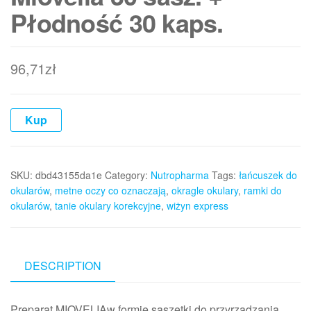
Płodność 30 kaps.
96,71
zł
Kup
SKU:
dbd43155da1e
Category:
Nutropharma
Tags:
łańcuszek do
okularów
,
metne oczy co oznaczają
,
okragle okulary
,
ramki do
okularów
,
tanie okulary korekcyjne
,
wiżyn express
DESCRIPTION
Preparat MIOVELIAw formie saszetki do przyrządzania