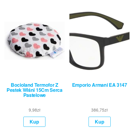
Bocioland Termofor Z
Emporio Armani EA 3147
Pestek Wiśni 15Cm Serca
Pastelowe
9,98
zł
386,75
zł
Kup
Kup