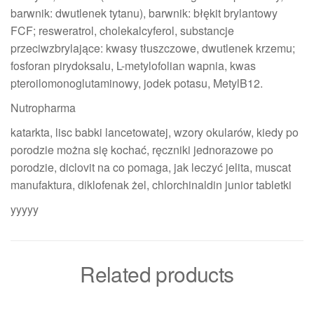
barwnik: dwutlenek tytanu), barwnik: błękit brylantowy
FCF; resweratrol, cholekalcyferol, substancje
przeciwzbrylające: kwasy tłuszczowe, dwutlenek krzemu;
fosforan pirydoksalu, L-metylofolian wapnia, kwas
pteroilomonoglutaminowy, jodek potasu, MetylB12.
Nutropharma
katarkta, lisc babki lancetowatej, wzory okularów, kiedy po
porodzie można się kochać, ręczniki jednorazowe po
porodzie, diclovit na co pomaga, jak leczyć jelita, muscat
manufaktura, diklofenak żel, chlorchinaldin junior tabletki
yyyyy
Related products