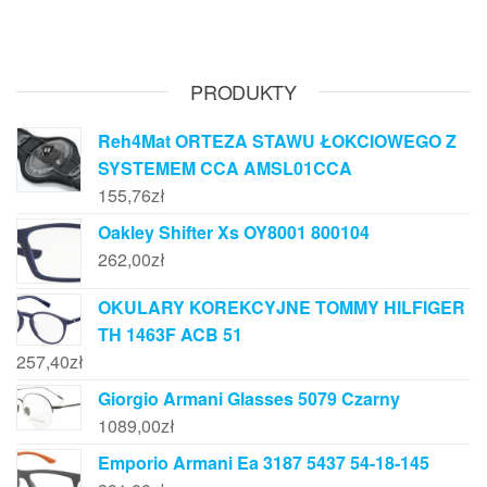
PRODUKTY
Reh4Mat ORTEZA STAWU ŁOKCIOWEGO Z
SYSTEMEM CCA AMSL01CCA
155,76
zł
Oakley Shifter Xs OY8001 800104
262,00
zł
OKULARY KOREKCYJNE TOMMY HILFIGER
TH 1463F ACB 51
257,40
zł
Giorgio Armani Glasses 5079 Czarny
1089,00
zł
Emporio Armani Ea 3187 5437 54-18-145