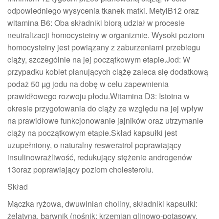
odpowiedniego wysycenia tkanek matki. MetylB12 oraz
witamina B6: Oba składniki biorą udział w procesie
neutralizacji homocysteiny w organizmie. Wysoki poziom
homocysteiny jest powiązany z zaburzeniami przebiegu
ciąży, szczególnie na jej początkowym etapie.Jod: W
przypadku kobiet planujących ciążę zaleca się dodatkową
podaż 50 µg jodu na dobę w celu zapewnienia
prawidłowego rozwoju płodu.Witamina D3: Istotna w
okresie przygotowania do ciąży ze względu na jej wpływ
na prawidłowe funkcjonowanie jajników oraz utrzymanie
ciąży na początkowym etapie.Skład kapsułki jest
uzupełniony, o naturalny resweratrol poprawiający
insulinowrażliwość, redukujący stężenie androgenów
13oraz poprawiający poziom cholesterolu.
Skład
Mączka ryżowa, dwuwinian choliny, składniki kapsułki:
żelatyna, barwnik (nośnik: krzemian glinowo-potasowy,