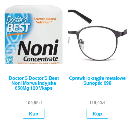
Doctor’S Doctor’S Best
Oprawki okrągłe metalowe
Noni Morwa Indyjska
Sunoptic 998
650Mg 120 Vkaps
109,95
zł
119,00
zł
Kup
Kup