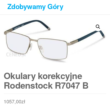
Przejdź
Zdobywamy Góry
do
treści
Okulary korekcyjne
Rodenstock R7047 B
1057,00
zł