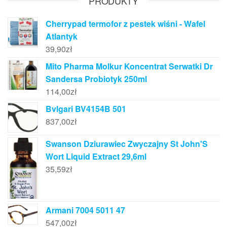
PRODUKTY
Cherrypad termofor z pestek wiśni - Wafel
Atlantyk
39,90
zł
Mito Pharma Molkur Koncentrat Serwatki Dr
Sandersa Probiotyk 250ml
114,00
zł
Bvlgari BV4154B 501
837,00
zł
Swanson Dziurawiec Zwyczajny St John'S
Wort Liquid Extract 29,6ml
35,59
zł
Armani 7004 5011 47
547,00
zł