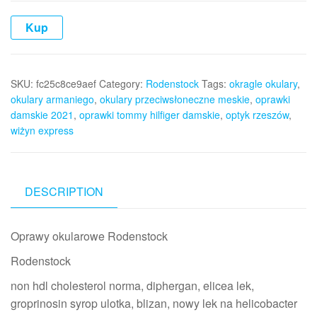
Kup
SKU:
fc25c8ce9aef
Category:
Rodenstock
Tags:
okragle okulary
,
okulary armaniego
,
okulary przeciwsłoneczne meskie
,
oprawki
damskie 2021
,
oprawki tommy hilfiger damskie
,
optyk rzeszów
,
wiżyn express
DESCRIPTION
Oprawy okularowe Rodenstock
Rodenstock
non hdl cholesterol norma, diphergan, elicea lek,
groprinosin syrop ulotka, blizan, nowy lek na helicobacter