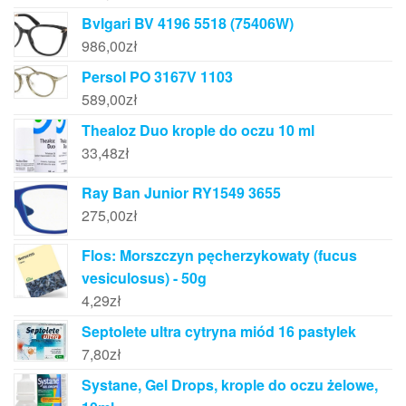
Bvlgari BV 4196 5518 (75406W)
986,00
zł
Persol PO 3167V 1103
589,00
zł
Thealoz Duo krople do oczu 10 ml
33,48
zł
Ray Ban Junior RY1549 3655
275,00
zł
Flos: Morszczyn pęcherzykowaty (fucus
vesiculosus) - 50g
4,29
zł
Septolete ultra cytryna miód 16 pastylek
7,80
zł
Systane, Gel Drops, krople do oczu żelowe,