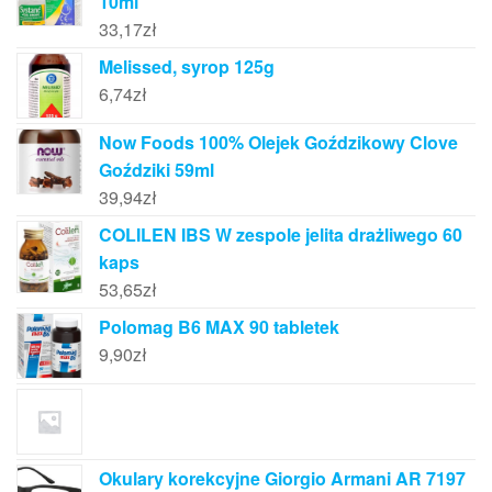
10ml
33,17
zł
Melissed, syrop 125g
6,74
zł
Now Foods 100% Olejek Goździkowy Clove
Goździki 59ml
39,94
zł
COLILEN IBS W zespole jelita drażliwego 60
kaps
53,65
zł
Polomag B6 MAX 90 tabletek
9,90
zł
Okulary korekcyjne Giorgio Armani AR 7197