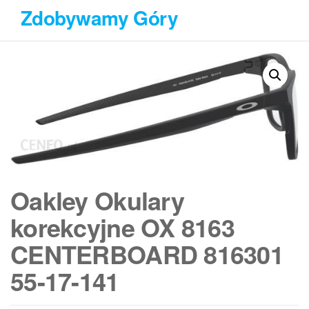
Przejdź
Zdobywamy Góry
do
treści
Oakley Okulary
korekcyjne OX 8163
CENTERBOARD 816301
55-17-141