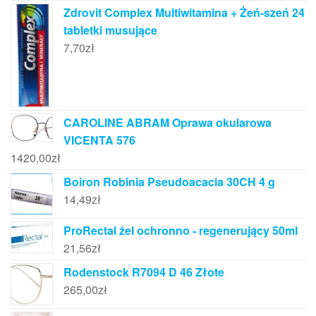
Zdrovit Complex Multiwitamina + Żeń-szeń 24
tabletki musujące
7,70
zł
CAROLINE ABRAM Oprawa okularowa
VICENTA 576
1420,00
zł
Boiron Robinia Pseudoacacia 30CH 4 g
14,49
zł
ProRectal żel ochronno - regenerujący 50ml
21,56
zł
Rodenstock R7094 D 46 Złote
265,00
zł