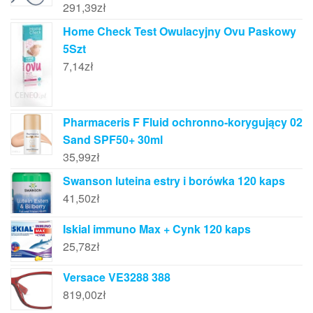
291,39
zł
Home Check Test Owulacyjny Ovu Paskowy
5Szt
7,14
zł
Pharmaceris F Fluid ochronno-korygujący 02
Sand SPF50+ 30ml
35,99
zł
Swanson luteina estry i borówka 120 kaps
41,50
zł
Iskial immuno Max + Cynk 120 kaps
25,78
zł
Versace VE3288 388
819,00
zł