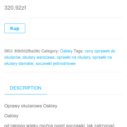
320,92
zł
Kup
SKU:
80b502fba38c
Category:
Oakley
Tags:
ceny oprawek do
okularów
,
okulary warszawa
,
oprawki na okulary
,
oprawki na
okulary damskie
,
soczewki jednodniowe
DESCRIPTION
Oprawy okularowe Oakley
Oakley
od jakiego wieku można nosić soczewki, jak zatrzymać