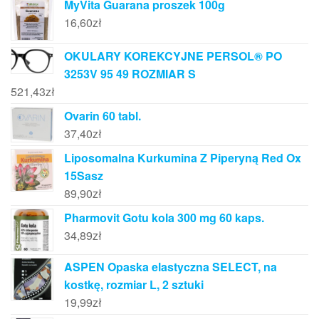
MyVita Guarana proszek 100g
16,60
zł
OKULARY KOREKCYJNE PERSOL® PO
3253V 95 49 ROZMIAR S
521,43
zł
Ovarin 60 tabl.
37,40
zł
Liposomalna Kurkumina Z Piperyną Red Ox
15Sasz
89,90
zł
Pharmovit Gotu kola 300 mg 60 kaps.
34,89
zł
ASPEN Opaska elastyczna SELECT, na
kostkę, rozmiar L, 2 sztuki
19,99
zł