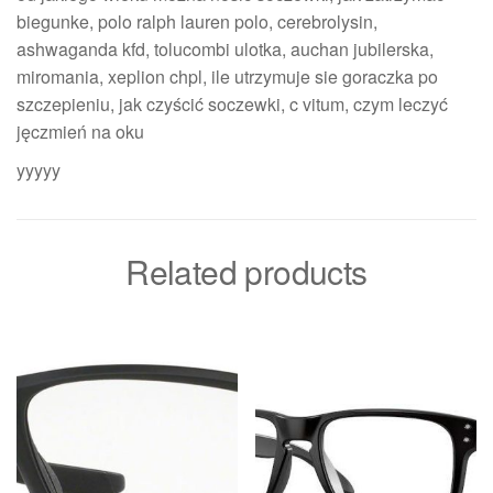
biegunke, polo ralph lauren polo, cerebrolysin,
ashwaganda kfd, tolucombi ulotka, auchan jubilerska,
miromania, xeplion chpl, ile utrzymuje sie goraczka po
szczepieniu, jak czyścić soczewki, c vitum, czym leczyć
jęczmień na oku
yyyyy
Related products