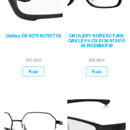
Oakley OX 8076 807607 56
OKULARY KOREKCYJNE
OAKLEY® OX 8156 815610
56 ROZMIAR M
337,00
zł
306,80
zł
Kup
Kup