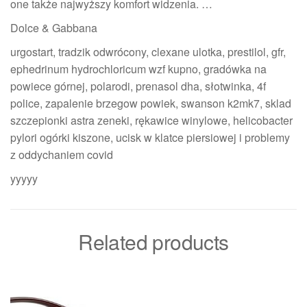
one także najwyższy komfort widzenia. …
Dolce & Gabbana
urgostart, tradzik odwrócony, clexane ulotka, prestilol, gfr,
ephedrinum hydrochloricum wzf kupno, gradówka na
powiece górnej, polarodi, prenasol dha, słotwinka, 4f
police, zapalenie brzegow powiek, swanson k2mk7, sklad
szczepionki astra zeneki, rękawice winylowe, helicobacter
pylori ogórki kiszone, ucisk w klatce piersiowej i problemy
z oddychaniem covid
yyyyy
Related products