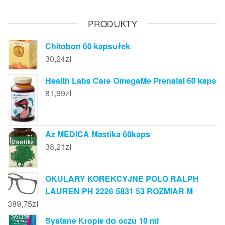
PRODUKTY
Chitobon 60 kapsułek
30,24
zł
Health Labs Care OmegaMe Prenatal 60 kaps
81,99
zł
Az MEDICA Mastika 60kaps
38,21
zł
OKULARY KOREKCYJNE POLO RALPH
LAUREN PH 2226 5831 53 ROZMIAR M
389,75
zł
Systane Krople do oczu 10 ml