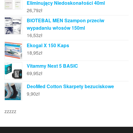
Eliminujący Niedoskonałości 40ml
26,79
zł
BIOTEBAL MEN Szampon przeciw
wypadaniu włosów 150ml
16,53
zł
Ekogal X 150 Kaps
18,95
zł
Vitammy Next 5 BASIC
69,95
zł
DeoMed Cotton Skarpety bezuciskowe
9,90
zł
zzzzz