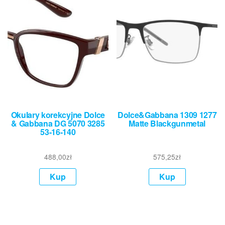
Okulary korekcyjne Dolce
Dolce&Gabbana 1309 1277
& Gabbana DG 5070 3285
Matte Blackgunmetal
53-16-140
488,00
zł
575,25
zł
Kup
Kup