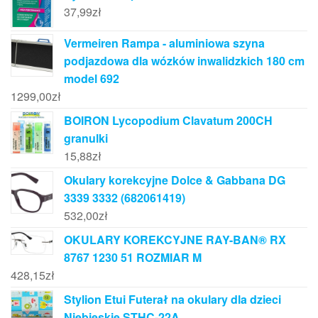
37,99
zł
Vermeiren Rampa - aluminiowa szyna
podjazdowa dla wózków inwalidzkich 180 cm
model 692
1299,00
zł
BOIRON Lycopodium Clavatum 200CH
granulki
15,88
zł
Okulary korekcyjne Dolce & Gabbana DG
3339 3332 (682061419)
532,00
zł
OKULARY KOREKCYJNE RAY-BAN® RX
8767 1230 51 ROZMIAR M
428,15
zł
Stylion Etui Futerał na okulary dla dzieci
Niebieskie STHC-22A