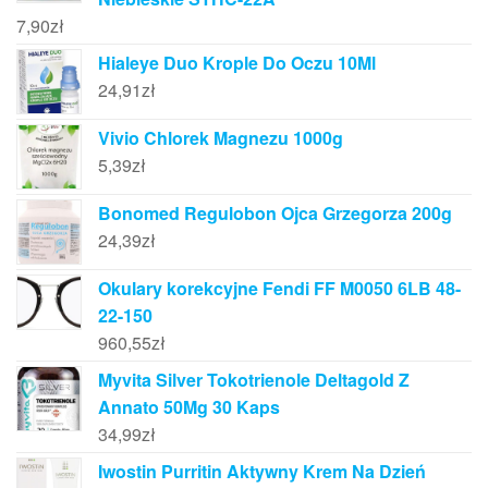
7,90
zł
Hialeye Duo Krople Do Oczu 10Ml
24,91
zł
Vivio Chlorek Magnezu 1000g
5,39
zł
Bonomed Regulobon Ojca Grzegorza 200g
24,39
zł
Okulary korekcyjne Fendi FF M0050 6LB 48-
22-150
960,55
zł
Myvita Silver Tokotrienole Deltagold Z
Annato 50Mg 30 Kaps
34,99
zł
Iwostin Purritin Aktywny Krem Na Dzień