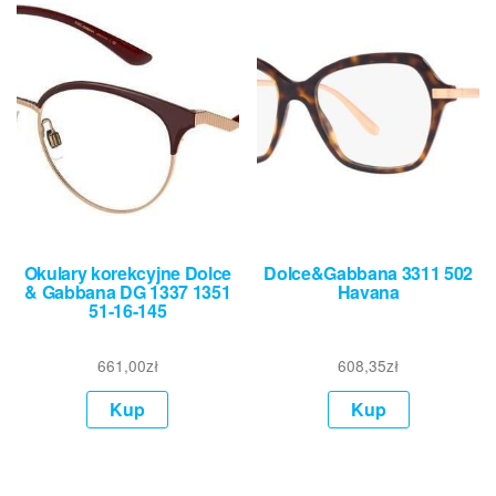
Okulary korekcyjne Dolce
Dolce&Gabbana 3311 502
& Gabbana DG 1337 1351
Havana
51-16-145
661,00
zł
608,35
zł
Kup
Kup