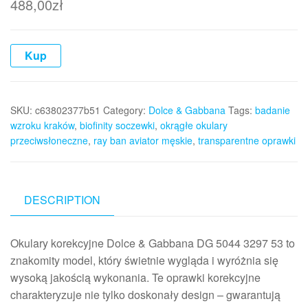
488,00
zł
Kup
SKU:
c63802377b51
Category:
Dolce & Gabbana
Tags:
badanie
wzroku kraków
,
biofinity soczewki
,
okrągłe okulary
przeciwsłoneczne
,
ray ban aviator męskie
,
transparentne oprawki
DESCRIPTION
Okulary korekcyjne Dolce & Gabbana DG 5044 3297 53 to
znakomity model, który świetnie wygląda i wyróżnia się
wysoką jakością wykonania. Te oprawki korekcyjne
charakteryzuje nie tylko doskonały design – gwarantują