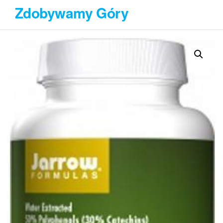
Przejdź
Zdobywamy Góry
do
treści