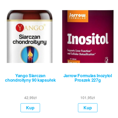
Yango Siarczan
Jarrow Formulas Inozytol
chondroityny 90 kapsułek
Proszek 227g
42,99
zł
101,95
zł
Kup
Kup