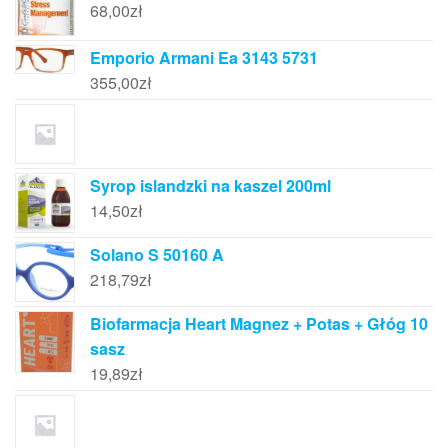
68,00
zł
Emporio Armani Ea 3143 5731
355,00
zł
Syrop islandzki na kaszel 200ml
14,50
zł
Solano S 50160 A
218,79
zł
Biofarmacja Heart Magnez + Potas + Głóg 10
sasz
19,89
zł