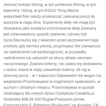
zielonej herbaty 500mg, w tym polifenole 250mg, w tym
katechiny 150mg, w tym EGCG 75mg.Ważne
wskazówki:Nie należy przekraczać zalecanej porcji do
spożycia w ciągu dnia. Suplementy diety nie mogą być
stosowane jako substytut zróżnicowanej diety.Zalecany
jest zrównoważony sposób żywienia i zdrowy tryb
życia.Skonsultuj się z lekarzem przed spożywaniem tego
produktu gdy karmisz piersią, przyjmujesz leki (zwłaszcza
na nadciśnienie lub kardiologiczne), w przypadku
nadciśnienia lub zaburzeń ze strony układu sercowo-
naczyniowego .Zawiera kofeinę; nie zaleca się stosowania
u dzieci, kobiet w ciąży (zawartość kofeiny: 45 mg w
dziennej porcji – w 1 kapsułce).Odpowiedni dla wegan lub
wegetarian.Przechowywać w oryginalnym opakowaniu, w
suchym i chłodnym miejscu. Przechowywać w sposób
niedostępny dla małych dzieci.Dystrybutor:Cardella,ul.
Grodziska 80B,95-030 Rzgów.Producent:Jarrow
Formulas1824 S. Robertson Boulevard,Los Angeles, CA