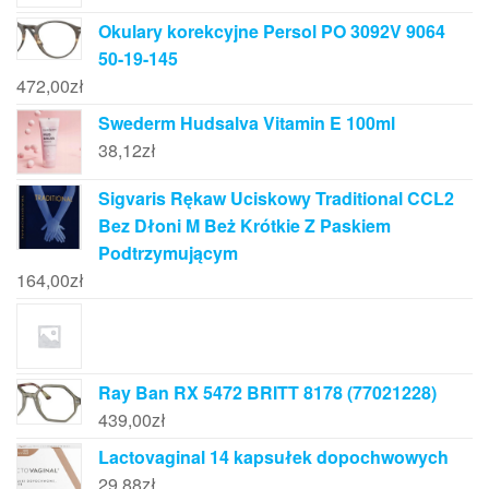
Okulary korekcyjne Persol PO 3092V 9064
50-19-145
472,00
zł
Swederm Hudsalva Vitamin E 100ml
38,12
zł
Sigvaris Rękaw Uciskowy Traditional CCL2
Bez Dłoni M Beż Krótkie Z Paskiem
Podtrzymującym
164,00
zł
Ray Ban RX 5472 BRITT 8178 (77021228)
439,00
zł
Lactovaginal 14 kapsułek dopochwowych
29,88
zł