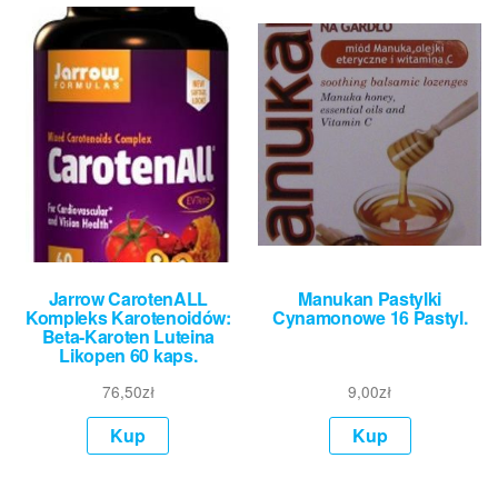
Jarrow CarotenALL
Manukan Pastylki
Kompleks Karotenoidów:
Cynamonowe 16 Pastyl.
Beta-Karoten Luteina
Likopen 60 kaps.
76,50
zł
9,00
zł
Kup
Kup