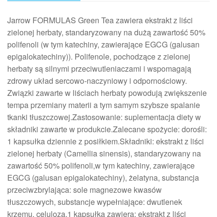
Jarrow FORMULAS Green Tea zawiera ekstrakt z liści
zielonej herbaty, standaryzowany na dużą zawartość 50%
polifenoli (w tym katechiny, zawierające EGCG (galusan
epigalokatechiny)). Polifenole, pochodzące z zielonej
herbaty są silnymi przeciwutleniaczami i wspomagają
zdrowy układ sercowo-naczyniowy i odpornościowy.
Związki zawarte w liściach herbaty powodują zwiększenie
tempa przemiany materii a tym samym szybsze spalanie
tkanki tłuszczowej.Zastosowanie: suplementacja diety w
składniki zawarte w produkcie.Zalecane spożycie: dorośli:
1 kapsułka dziennie z posiłkiem.Składniki: ekstrakt z liści
zielonej herbaty (Camellia sinensis), standaryzowany na
zawartość 50% polifenoli,w tym katechiny, zawierające
EGCG (galusan epigalokatechiny), żelatyna, substancja
przeciwzbrylająca: sole magnezowe kwasów
tłuszczowych, substancje wypełniające: dwutlenek
krzemu, celuloza.1 kapsułka zawiera: ekstrakt z liści