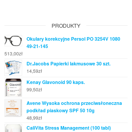
PRODUKTY
Okulary korekcyjne Persol PO 3254V 1080
49-21-145
513,00
zł
Dr.Jacobs Papierki lakmusowe 30 szt.
14,59
zł
Kenay Glavonoid 90 kaps.
99,50
zł
Avene Wysoka ochrona przeciwsłoneczna
podkład piaskowy SPF 50 10g
48,99
zł
CaliVita Stress Management (100 tabl)