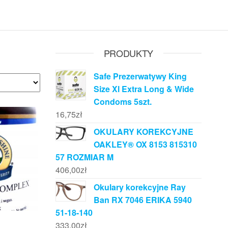
PRODUKTY
Safe Prezerwatywy King
Size Xl Extra Long & Wide
Condoms 5szt.
16,75
zł
OKULARY KOREKCYJNE
OAKLEY® OX 8153 815310
57 ROZMIAR M
406,00
zł
Okulary korekcyjne Ray
Ban RX 7046 ERIKA 5940
51-18-140
333,00
zł