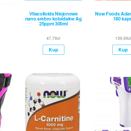
Vitacolloids Niejonowe
Now Foods Adam
nano srebro koloidalne Ag
180 kaps
25ppm 300ml
47,79
zł
139,99
z
Kup
Kup