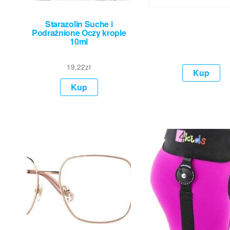
Starazolin Suche i
Podrażnione Oczy krople
10ml
19,22
zł
Kup
Kup