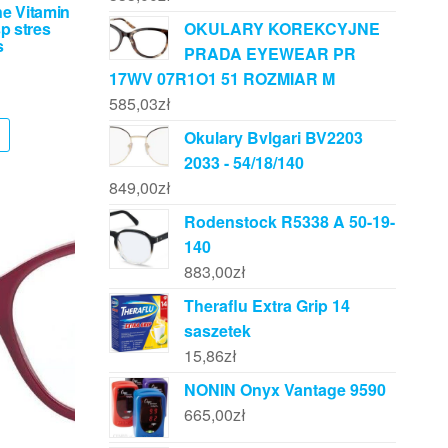
ne Vitamin
p stres
OKULARY KOREKCYJNE
s
PRADA EYEWEAR PR
17WV 07R1O1 51 ROZMIAR M
585,03
zł
Okulary Bvlgari BV2203
2033 - 54/18/140
849,00
zł
Rodenstock R5338 A 50-19-
140
883,00
zł
Theraflu Extra Grip 14
saszetek
15,86
zł
NONIN Onyx Vantage 9590
665,00
zł