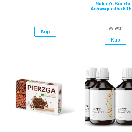
Nature’s Sunshi
Ashwagandha 60 k
99,90
zł
Kup
Kup