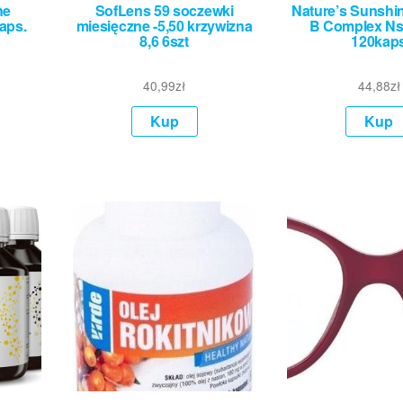
ne
SofLens 59 soczewki
Nature’s Sunshi
aps.
miesięczne -5,50 krzywizna
B Complex Ns
8,6 6szt
120kap
40,99
zł
44,88
zł
Kup
Kup