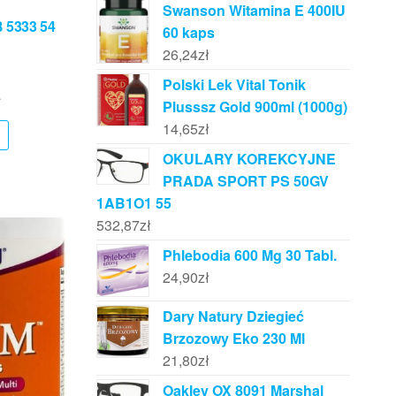
Swanson Witamina E 400IU
 5333 54
60 kaps
26,24
zł
Polski Lek Vital Tonik
ł
Plusssz Gold 900ml (1000g)
14,65
zł
OKULARY KOREKCYJNE
PRADA SPORT PS 50GV
1AB1O1 55
532,87
zł
Phlebodia 600 Mg 30 Tabl.
24,90
zł
Dary Natury Dziegieć
Brzozowy Eko 230 Ml
21,80
zł
Oakley OX 8091 Marshal