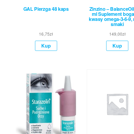
GAL Pierzga 48 kaps
Zinzino – BalanceOi
ml Suplement boga
kwasy omega-3-6-9, 
smaki
16,75
zł
149,00
zł
Kup
Kup