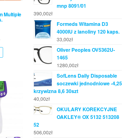
mnp 8091/01
390,00
zł
 Multiple
.
Formeds Witamina D3
4000IU z lanoliny 120 kaps.
33,00
zł
ł
Oliver Peoples OV5362U-
1465
1280,00
zł
SofLens Daily Disposable
soczewki jednodniowe -4,25
krzywizna 8,6 30szt
40,00
zł
OKULARY KOREKCYJNE
OAKLEY® OX 5132 513208
52
506,00
zł