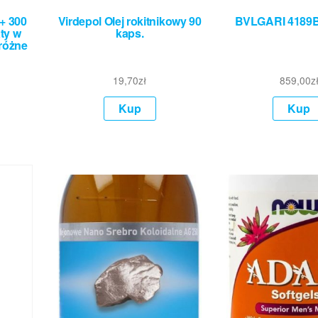
l+ 300
Virdepol Olej rokitnikowy 90
BVLGARI 4189B
ty w
kaps.
różne
19,70
zł
859,00
z
Kup
Kup