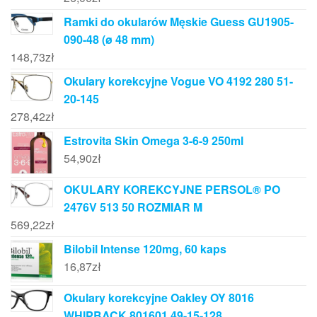
Ramki do okularów Męskie Guess GU1905-
090-48 (ø 48 mm)
148,73
zł
Okulary korekcyjne Vogue VO 4192 280 51-
20-145
278,42
zł
Estrovita Skin Omega 3-6-9 250ml
54,90
zł
OKULARY KOREKCYJNE PERSOL® PO
2476V 513 50 ROZMIAR M
569,22
zł
Bilobil Intense 120mg, 60 kaps
16,87
zł
Okulary korekcyjne Oakley OY 8016
WHIPBACK 801601 49-15-128