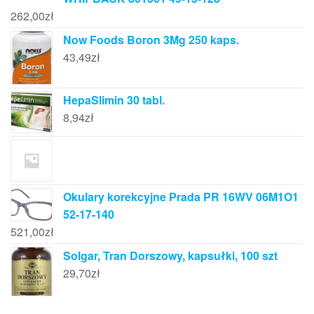
262,00
zł
Now Foods Boron 3Mg 250 kaps.
43,49
zł
HepaSlimin 30 tabl.
8,94
zł
Okulary korekcyjne Prada PR 16WV 06M1O1
52-17-140
521,00
zł
Solgar, Tran Dorszowy, kapsułki, 100 szt
29,70
zł