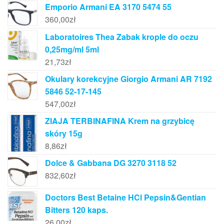
Emporio Armani EA 3170 5474 55
360,00
zł
Laboratoires Thea Zabak krople do oczu
0,25mg/ml 5ml
21,73
zł
Okulary korekcyjne Giorgio Armani AR 7192
5846 52-17-145
547,00
zł
ZIAJA TERBINAFINA Krem na grzybicę
skóry 15g
8,86
zł
Dolce & Gabbana DG 3270 3118 52
832,60
zł
Doctors Best Betaine HCl Pepsin&Gentian
Bitters 120 kaps.
26,00
zł