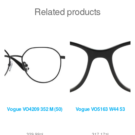
Related products
Vogue VO4209 352 M (50)
Vogue VO5163 W44 53
329,99
zł
317,17
zł