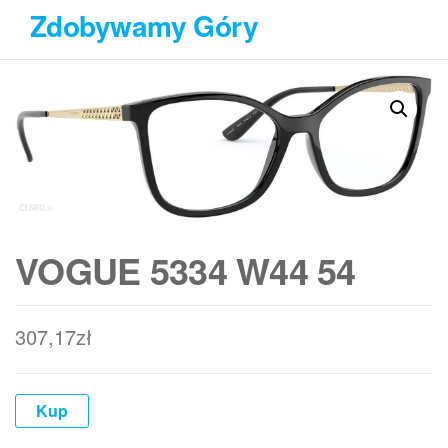
Przejdź
Zdobywamy Góry
do
treści
VOGUE 5334 W44 54
307,17
zł
Kup