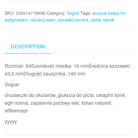
SKU:
220e1a718696
Category:
Vogue
Tags:
acuvue oasys for
astigmatism
,
okulary seen
,
oprawki carrera
,
optyk rybnik
DESCRIPTION
Rozmiar: 54Szerokość mostka: 16 mmŚrednica soczewki:
43,5 mmDługość zausznika: 140 mm
Vogue
chusteczki do okularów, glukoza do picia, cetaphil tonik,
egfr norma, zapalenie pochwy leki, folian naturell,
aflibercept
yyyyy