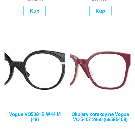
Kup
Kup
Vogue VO5381B W44 M
Okulary korekcyjne Vogue
(48)
VO 5407 2960 (69595409)