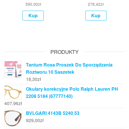
390,00
zł
278,42
zł
Kup
Kup
PRODUKTY
Tantum Rosa Proszek Do Sporządzania
Roztworu 10 Saszetek
18,30
zł
Okulary korekcyjne Polo Ralph Lauren PH
2208 5184 (67777140)
407,96
zł
BVLGARI 4143B 5240 53
929,00
zł