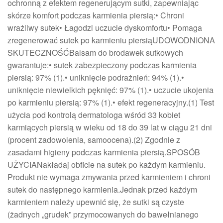
ochronną z efektem regenerującym sutki, zapewniając
skórze komfort podczas karmienia piersią:• Chroni
wrażliwy sutek• Łagodzi uczucie dyskomfortu• Pomaga
zregenerować sutek po karmieniu piersiąUDOWODNIONA
SKUTECZNOŚĆBalsam do brodawek sutkowych
gwarantuje:• sutek zabezpieczony podczas karmienia
piersią: 97% (1).• uniknięcie podrażnień: 94% (1).•
uniknięcie niewielkich pęknięć: 97% (1).• uczucie ukojenia
po karmieniu piersią: 97% (1).• efekt regeneracyjny.(1) Test
użycia pod kontrolą dermatologa wśród 33 kobiet
karmiących piersią w wieku od 18 do 39 lat w ciągu 21 dni
(procent zadowolenia, samoocena).(2) Zgodnie z
zasadami higieny podczas karmienia piersią.SPOSÓB
UŻYCIANakładaj obficie na sutek po każdym karmieniu.
Produkt nie wymaga zmywania przed karmieniem i chroni
sutek do następnego karmienia.Jednak przed każdym
karmieniem należy upewnić się, że sutki są czyste
(żadnych „grudek” przymocowanych do bawełnianego