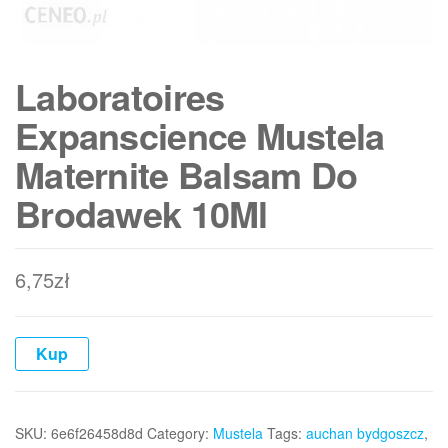
Laboratoires
Expanscience Mustela
Maternite Balsam Do
Brodawek 10Ml
6,75
zł
Kup
SKU:
6e6f26458d8d
Category:
Mustela
Tags:
auchan bydgoszcz
,