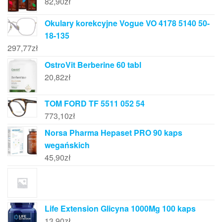
82,90
zł
Okulary korekcyjne Vogue VO 4178 5140 50-
18-135
297,77
zł
OstroVit Berberine 60 tabl
20,82
zł
TOM FORD TF 5511 052 54
773,10
zł
Norsa Pharma Hepaset PRO 90 kaps
wegańskich
45,90
zł
Life Extension Glicyna 1000Mg 100 kaps
13,90
zł