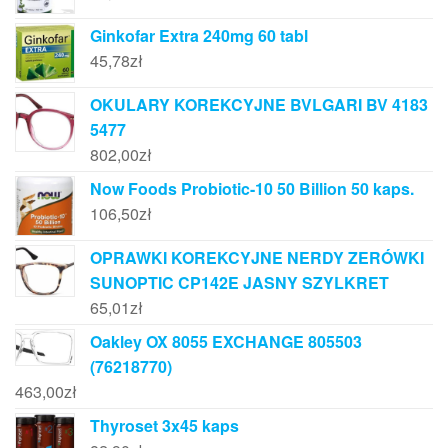
Ginkofar Extra 240mg 60 tabl
45,78
zł
OKULARY KOREKCYJNE BVLGARI BV 4183
5477
802,00
zł
Now Foods Probiotic-10 50 Billion 50 kaps.
106,50
zł
OPRAWKI KOREKCYJNE NERDY ZERÓWKI
SUNOPTIC CP142E JASNY SZYLKRET
65,01
zł
Oakley OX 8055 EXCHANGE 805503
(76218770)
463,00
zł
Thyroset 3x45 kaps