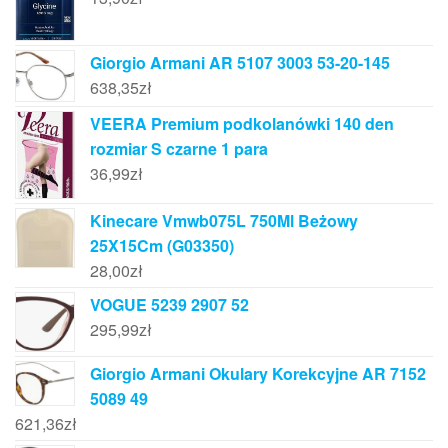
Giorgio Armani AR 5107 3003 53-20-145
638,35
zł
VEERA Premium podkolanówki 140 den
rozmiar S czarne 1 para
36,99
zł
Kinecare Vmwb075L 750Ml Beżowy
25X15Cm (G03350)
28,00
zł
VOGUE 5239 2907 52
295,99
zł
Giorgio Armani Okulary Korekcyjne AR 7152
5089 49
621,36
zł