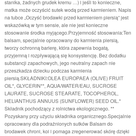
stanika, żadnych grudek kremu …) i jeśli to konieczne,
matka może oczyścić sutek wodą przed karmieniem. Napis
na tubce „Oczyść brodawki przed karmieniem piersią” jest
wskazówką w tym sensie, ale nie jest konieczne
stosowanie środka myjącego.Przyjemność stosowania:Ten
balsam, specjalnie opracowany do karmienia piersią,
tworzy ochronną barierę, która zapewnia bogatą,
przyjemną i rozpływającą się konsystencję. Bez dodatku
substancji zapachowych, jego neutralny zapach nie
przeszkadza dziecku podczas karmienia
piersią.SKŁADNIKI:OLEA EUROPAEA (OLIVE) FRUIT
OIL*, GLYCERIN**, AQUA/WATER/EAU, SUCROSE
LAURATE, SUCROSE STEARATE, TOCOPHEROL,
HELIANTHUS ANNUUS (SUNFLOWER) SEED OIL.*
Składnik pochodzący z rolnictwa ekologicznego. **
Pozyskany przy użyciu składnika organicznego.Specjalnie
opracowany dla podrażnionych sutków Balsam do
brodawek chroni, koi i pomaga zregenerować skórę dzięki