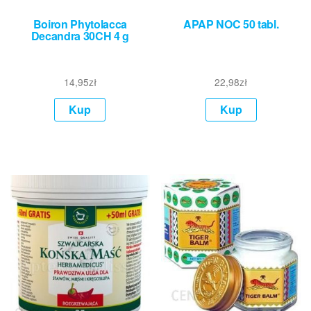
Boiron Phytolacca
APAP NOC 50 tabl.
Decandra 30CH 4 g
14,95
zł
22,98
zł
Kup
Kup