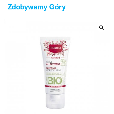
Przejdź
Zdobywamy Góry
do
treści