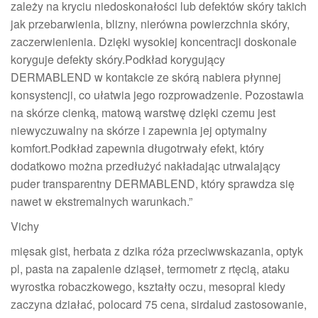
zależy na kryciu niedoskonałości lub defektów skóry takich
jak przebarwienia, blizny, nierówna powierzchnia skóry,
zaczerwienienia. Dzięki wysokiej koncentracji doskonale
koryguje defekty skóry.Podkład korygujący
DERMABLEND w kontakcie ze skórą nabiera płynnej
konsystencji, co ułatwia jego rozprowadzenie. Pozostawia
na skórze cienką, matową warstwę dzięki czemu jest
niewyczuwalny na skórze i zapewnia jej optymalny
komfort.Podkład zapewnia długotrwały efekt, który
dodatkowo można przedłużyć nakładając utrwalający
puder transparentny DERMABLEND, który sprawdza się
nawet w ekstremalnych warunkach.”
Vichy
mięsak gist, herbata z dzika róża przeciwwskazania, optyk
pl, pasta na zapalenie dziąseł, termometr z rtęcią, ataku
wyrostka robaczkowego, kształty oczu, mesopral kiedy
zaczyna działać, polocard 75 cena, sirdalud zastosowanie,