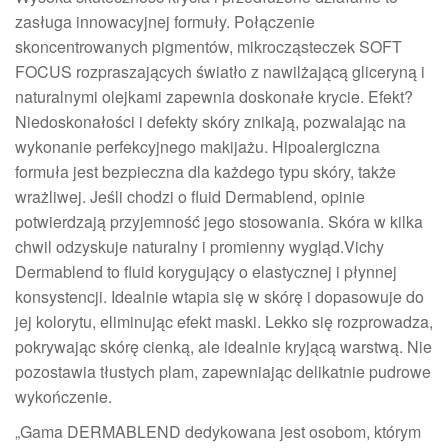
zasługa innowacyjnej formuły. Połączenie
skoncentrowanych pigmentów, mikrocząsteczek SOFT
FOCUS rozpraszających światło z nawilżającą gliceryną i
naturalnymi olejkami zapewnia doskonałe krycie. Efekt?
Niedoskonałości i defekty skóry znikają, pozwalając na
wykonanie perfekcyjnego makijażu. Hipoalergiczna
formuła jest bezpieczna dla każdego typu skóry, także
wrażliwej. Jeśli chodzi o fluid Dermablend, opinie
potwierdzają przyjemność jego stosowania. Skóra w kilka
chwil odzyskuje naturalny i promienny wygląd.Vichy
Dermablend to fluid korygujący o elastycznej i płynnej
konsystencji. Idealnie wtapia się w skórę i dopasowuje do
jej kolorytu, eliminując efekt maski. Lekko się rozprowadza,
pokrywając skórę cienką, ale idealnie kryjącą warstwą. Nie
pozostawia tłustych plam, zapewniając delikatnie pudrowe
wykończenie.
„Gama DERMABLEND dedykowana jest osobom, którym