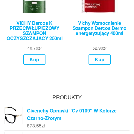
VICHY Dercos K
Vichy Wzmocnienie
PRZECIWŁUPIEŻOWY
Szampon Dercos Dermo
SZAMPON
energetyzujący 400ml
OCZYSZCZAJĄCY 250ml
40,79
zł
52,90
zł
Kup
Kup
PRODUKTY
Givenchy Oprawki "Gv 0109" W Kolorze
Czarno-Złotym
873,55
zł