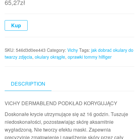
65,27
zł
Kup
SKU:
546d3d0ee443
Category:
Vichy
Tags:
jak dobrać okulary do
twarzy zdjęcia
,
okulary okrągłe
,
oprawki tommy hilfiger
DESCRIPTION
VICHY DERMABLEND PODKŁAD KORYGUJĄCY
Doskonałe krycie utrzymujące się aż 16 godzin. Tuszuje
niedoskonałości, pozostawiając skórę aksamitnie
wygładzoną. Nie tworzy efektu maski. Zapewnia
precyzyjnie zmatowienie i nawilżenie skóry przez cały