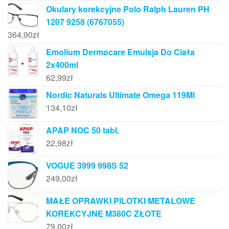
Okulary korekcyjne Polo Ralph Lauren PH
1207 9258 (6767055)
364,90
zł
Emolium Dermocare Emulsja Do Ciała
2x400ml
62,99
zł
Nordic Naturals Ultimate Omega 119Ml
134,10
zł
APAP NOC 50 tabl.
22,98
zł
VOGUE 3999 998S 52
249,00
zł
MAŁE OPRAWKI PILOTKI METALOWE
KOREKCYJNE M380C ZŁOTE
79,00
zł