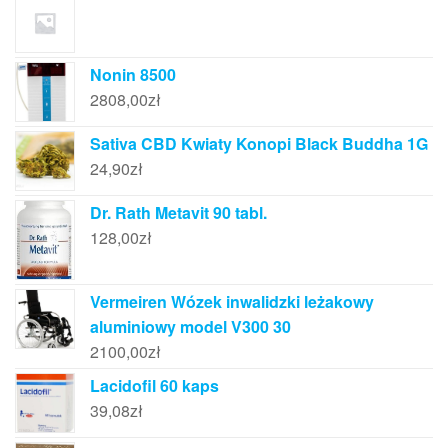
Nonin 8500
2808,00
zł
Sativa CBD Kwiaty Konopi Black Buddha 1G
24,90
zł
Dr. Rath Metavit 90 tabl.
128,00
zł
Vermeiren Wózek inwalidzki leżakowy
aluminiowy model V300 30
2100,00
zł
Lacidofil 60 kaps
39,08
zł