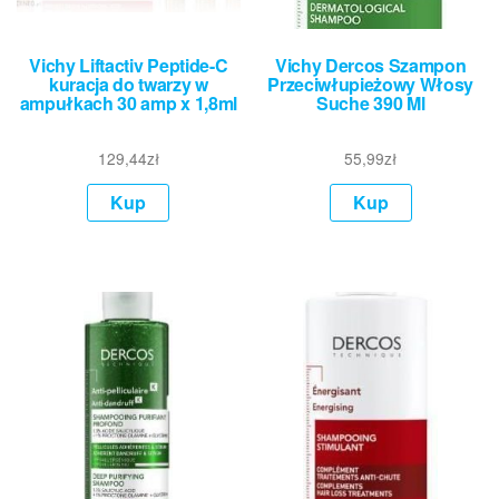
Vichy Liftactiv Peptide-C
Vichy Dercos Szampon
kuracja do twarzy w
Przeciwłupieżowy Włosy
ampułkach 30 amp x 1,8ml
Suche 390 Ml
129,44
zł
55,99
zł
Kup
Kup