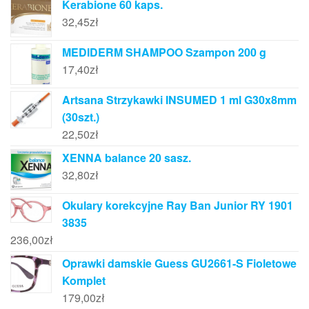
Kerabione 60 kaps.
32,45
zł
MEDIDERM SHAMPOO Szampon 200 g
17,40
zł
Artsana Strzykawki INSUMED 1 ml G30x8mm
(30szt.)
22,50
zł
XENNA balance 20 sasz.
32,80
zł
Okulary korekcyjne Ray Ban Junior RY 1901
3835
236,00
zł
Oprawki damskie Guess GU2661-S Fioletowe
Komplet
179,00
zł