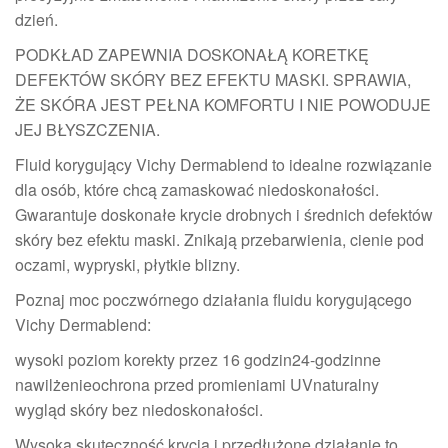
dzień.
PODKŁAD ZAPEWNIA DOSKONAŁĄ KORETKĘ
DEFEKTÓW SKÓRY BEZ EFEKTU MASKI. SPRAWIA,
ŻE SKÓRA JEST PEŁNA KOMFORTU I NIE POWODUJE
JEJ BŁYSZCZENIA.
Fluid korygujący Vichy Dermablend to idealne rozwiązanie
dla osób, które chcą zamaskować niedoskonałości.
Gwarantuje doskonałe krycie drobnych i średnich defektów
skóry bez efektu maski. Znikają przebarwienia, cienie pod
oczami, wypryski, płytkie blizny.
Poznaj moc poczwórnego działania fluidu korygującego
Vichy Dermablend:
wysoki poziom korekty przez 16 godzin24-godzinne
nawilżenieochrona przed promieniami UVnaturalny
wygląd skóry bez niedoskonałości.
Wysoka skuteczność krycia i przedłużone działanie to