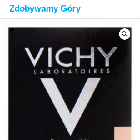
Przejdź
Zdobywamy Góry
do
treści