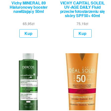
Vichy MINERAL 89
VICHY CAPITAL SOLEIL
Hialuronowy booster
UV-AGE DAILY Fluid
nawilżający 50ml
przeciw fotostarzeniu się
skóry SPF50+ 40ml
65,95
zł
75,19
zł
Kup
Kup