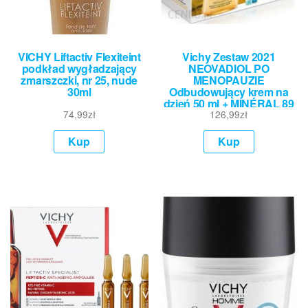
VICHY Liftactiv Flexiteint
Vichy Zestaw 2021
podkład wygładzający
NEOVADIOL PO
zmarszczki, nr 25, nude
MENOPAUZIE
30ml
Odbudowujący krem na
dzień 50 ml + MINÉRAL 89
74,99
zł
Booster 10 ml + URETÉ
126,99
zł
THERMALE 3w1, 100 ml
Kup
Kup