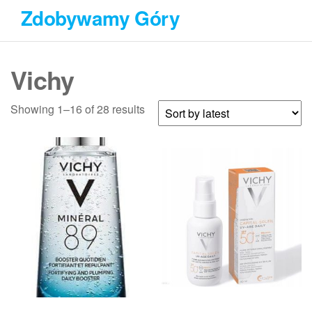
Przejdź
Zdobywamy Góry
do
treści
Vichy
Showing 1–16 of 28 results