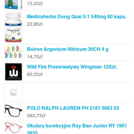
13,33
zł
Medicaherbs Dong Quai 5:1 540mg 60 kaps.
22,95
zł
Boiron Argentum Nitricum 30CH 4 g
14,75
zł
Wild Fire Prezerwatywy Wingman 12Szt.
60,33
zł
POLO RALPH LAUREN PH 2181 5663 53
363,73
zł
Okulary korekcyjne Ray Ban Junior RY 1901
3835