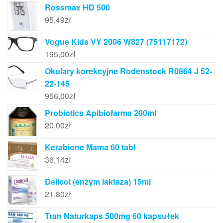
Rossmax HD 500
95,49
zł
Vogue Kids VY 2006 W827 (75117172)
195,00
zł
Okulary korekcyjne Rodenstock R0864 J 52-
22-145
956,00
zł
Probiotics Apibiofarma 200ml
20,00
zł
Kerabione Mama 60 tabl
36,14
zł
Delicol (enzym laktaza) 15ml
21,80
zł
Tran Naturkaps 500mg 60 kapsułek