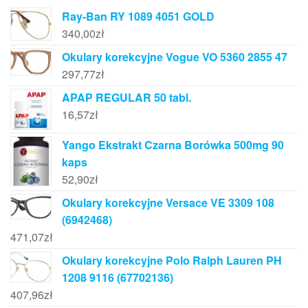
Ray-Ban RY 1089 4051 GOLD
340,00
zł
Okulary korekcyjne Vogue VO 5360 2855 47
297,77
zł
APAP REGULAR 50 tabl.
16,57
zł
Yango Ekstrakt Czarna Borówka 500mg 90
kaps
52,90
zł
Okulary korekcyjne Versace VE 3309 108
(6942468)
471,07
zł
Okulary korekcyjne Polo Ralph Lauren PH
1208 9116 (67702136)
407,96
zł