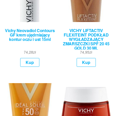
Vichy Neovadiol Contours
VICHY LIFTACTIV
GF krem ujędrniający
FLEXITEINT PODKŁAD
kontur oczu i ust 15ml
WYGŁADZAJĄCY
ZMARSZCZKI SPF 20 45
GOLD 30 ML
74,28
zł
74,95
zł
Kup
Kup