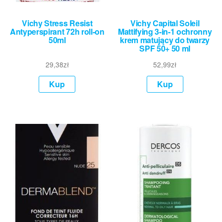
Vichy Stress Resist
Vichy Capital Soleil
Antyperspirant 72h roll-on
Mattifying 3-in-1 ochronny
50ml
krem matujący do twarzy
SPF 50+ 50 ml
29,38
zł
52,99
zł
Kup
Kup