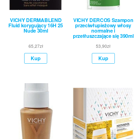
VICHY DERMABLEND
VICHY DERCOS Szampon
Fluid korygujący 16H 25
przeciwłupieżowy włosy
Nude 30ml
normalne i
przetłuszczające się 390ml
65,27
zł
53,90
zł
Kup
Kup