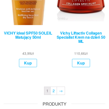
VICHY Ideal SPF50 SOLEIL
Vichy Liftactiv Collagen
Matujący 50ml
Specialist Krem na dzień 50
ML
43,99
zł
110,66
zł
Kup
Kup
1
2
→
PRODUKTY