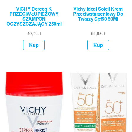
VICHY Dercos K
Vichy Ideal Soleil Krem
PRZECIWŁUPIEŻOWY
Przeciwstarzeniowy Do
SZAMPON
Twarzy Spf50 50Ml
OCZYSZCZAJĄCY 250ml
40,79
zł
55,98
zł
Kup
Kup