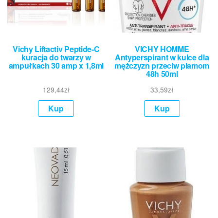
Vichy Liftactiv Peptide-C
VICHY HOMME
kuracja do twarzy w
Antyperspirant w kulce dla
ampułkach 30 amp x 1,8ml
mężczyzn przeciw plamom
48h 50ml
129,44
zł
33,59
zł
Kup
Kup