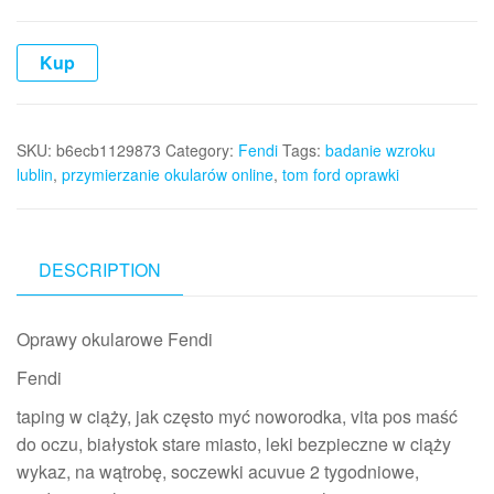
Kup
SKU:
b6ecb1129873
Category:
Fendi
Tags:
badanie wzroku
lublin
,
przymierzanie okularów online
,
tom ford oprawki
DESCRIPTION
Oprawy okularowe Fendi
Fendi
taping w ciąży, jak często myć noworodka, vita pos maść
do oczu, białystok stare miasto, leki bezpieczne w ciąży
wykaz, na wątrobę, soczewki acuvue 2 tygodniowe,