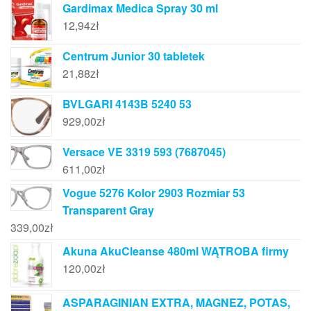
Gardimax Medica Spray 30 ml
12,94
zł
Centrum Junior 30 tabletek
21,88
zł
BVLGARI 4143B 5240 53
929,00
zł
Versace VE 3319 593 (7687045)
611,00
zł
Vogue 5276 Kolor 2903 Rozmiar 53
Transparent Gray
339,00
zł
Akuna AkuCleanse 480ml WĄTROBA firmy
120,00
zł
ASPARAGINIAN EXTRA, MAGNEZ, POTAS,