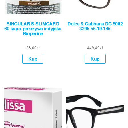
SINGULARIS SLIMGARD
Dolce & Gabbana DG 5062
60 kaps. pokrzywa indyjska
3295 55-19-145
Bioperine
28,00
zł
449,40
zł
Kup
Kup