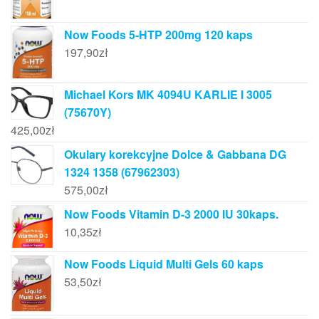
Now Foods 5-HTP 200mg 120 kaps
197,90
zł
Michael Kors MK 4094U KARLIE I 3005
(75670Y)
425,00
zł
Okulary korekcyjne Dolce & Gabbana DG
1324 1358 (67962303)
575,00
zł
Now Foods Vitamin D-3 2000 IU 30kaps.
10,35
zł
Now Foods Liquid Multi Gels 60 kaps
53,50
zł