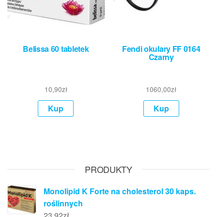
Belissa 60 tabletek
Fendi okulary FF 0164
Czarny
10,90
zł
1060,00
zł
Kup
Kup
PRODUKTY
Monolipid K Forte na cholesterol 30 kaps.
roślinnych
23,92
zł