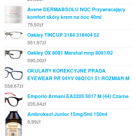
Avene DERMABSOLU NOC Przywracający
komfort skóry krem na noc 40ml
75,50
zł
Oakley TINCUP 3184 318404 52
551,97
zł
Oakley OX 8091 Marshal mnp 8091/02
590,00
zł
OKULARY KOREKCYJNE PRADA
EYEWEAR PR 04YV 08Q1O1 51 ROZMIAR M
558,67
zł
Emporio Armani EA3205 5017 M (44) Czarne
235,64
zł
Ambroksol Junior 15mg/5ml 150ml
8,99
zł