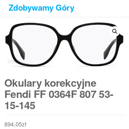
Przejdź
Zdobywamy Góry
do
treści
Okulary korekcyjne
Fendi FF 0364F 807 53-
15-145
894,05
zł