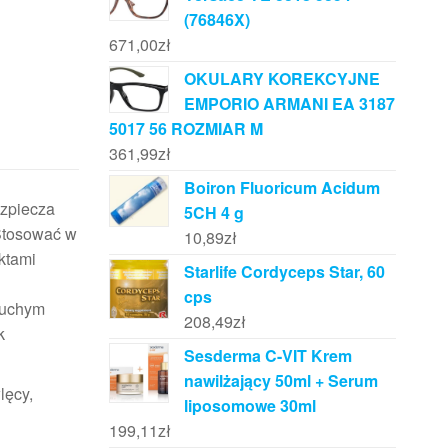
(76846X)
671,00
zł
OKULARY KOREKCYJNE
EMPORIO ARMANI EA 3187
5017 56 ROZMIAR M
361,99
zł
Boiron Fluoricum Acidum
ezpiecza
5CH 4 g
Stosować w
10,89
zł
ktami
Starlife Cordyceps Star, 60
cps
suchym
208,49
zł
k
Sesderma C-VIT Krem
nawilżający 50ml + Serum
lęcy,
liposomowe 30ml
199,11
zł