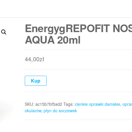
EnergygREPOFIT NO
AQUA 20ml
44,00
zł
Kup
SKU:
ac15b7bf5ad2
Tags:
cienkie oprawki damskie
,
opra
okularów
,
płyn do soczewek