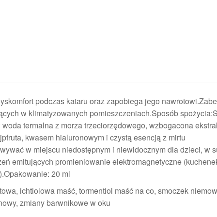
skomfort podczas kataru oraz zapobiega jego nawrotowi.Zab
ających w klimatyzowanych pomieszczeniach.Sposób spożycia:
: woda termalna z morza trzeciorzędowego, wzbogacona ekstra
grejpfruta, kwasem hialuronowym i czystą esencją z mirtu
wywać w miejscu niedostępnym i niewidocznym dla dzieci, w 
ądzeń emitujących promieniowanie elektromagnetyczne (kuchene
h).Opakowanie: 20 ml
itowa, ichtiolowa maść, tormentiol maść na co, smoczek niemow
onowy, zmiany barwnikowe w oku