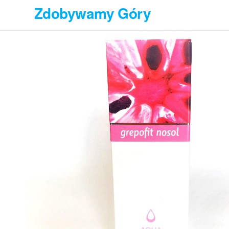
Przejdź
Zdobywamy Góry
do
treści