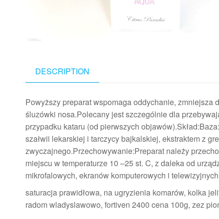
DESCRIPTION
Powyższy preparat wspomaga oddychanie, zmniejsza dy
śluzówki nosa.Polecany jest szczególnie dla przebyw
przypadku kataru (od pierwszych objawów).Skład:Baza
szałwii lekarskiej i tarczycy bajkalskiej, ekstraktem z 
zwyczajnego.Przechowywanie:Preparat należy przecho
miejscu w temperaturze 10 –25 st. C, z daleka od urz
mikrofalowych, ekranów komputerowych i telewizyjnyc
saturacja prawidłowa, na ugryzienia komarów, kolka jel
radom wladyslawowo, fortiven 2400 cena 100g, zez pi