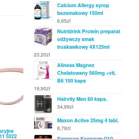
Calcium Allergy syrop
bezsmakowy 150ml
6,65
zł
Nutridrink Protein preparat
odżywczy smak
truskawkowy 4X125ml
23,20
zł
Aliness Magnez
Chelatowany 560mg +vit.
B6 100 kaps
19,90
zł
Hairvity Men 60 kaps.
34,99
zł
Maxon Active 25mg 4 tabl.
8,79
zł
kcyjne
11 5322
Swanson Koenzym Q10