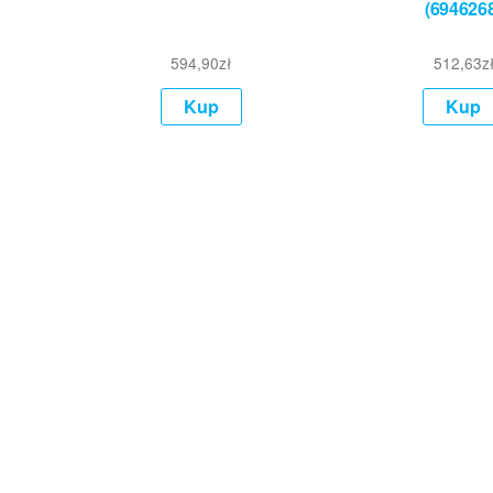
(694626
594,90
zł
512,63
z
Kup
Kup