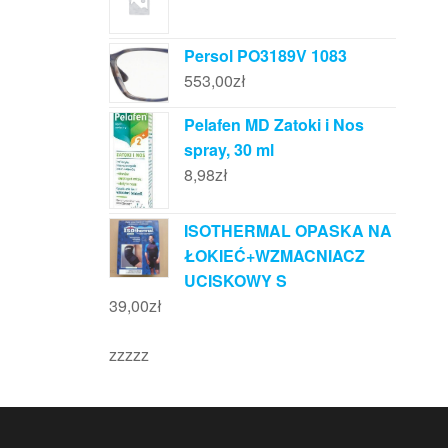
Persol PO3189V 1083
553,00
zł
Pelafen MD Zatoki i Nos
spray, 30 ml
8,98
zł
ISOTHERMAL OPASKA NA
ŁOKIEĆ+WZMACNIACZ
UCISKOWY S
39,00
zł
zzzzz