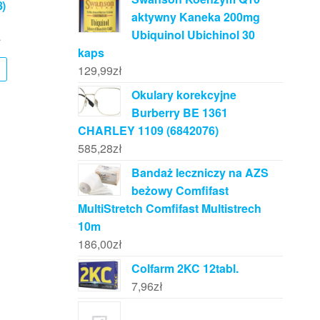
8)
aktywny Kaneka 200mg
Ubiquinol Ubichinol 30
ł
kaps
129,99
zł
Okulary korekcyjne
Burberry BE 1361
CHARLEY 1109 (6842076)
585,28
zł
Bandaż leczniczy na AZS
beżowy Comfifast
MultiStretch Comfifast Multistrech
10m
186,00
zł
Colfarm 2KC 12tabl.
7,96
zł