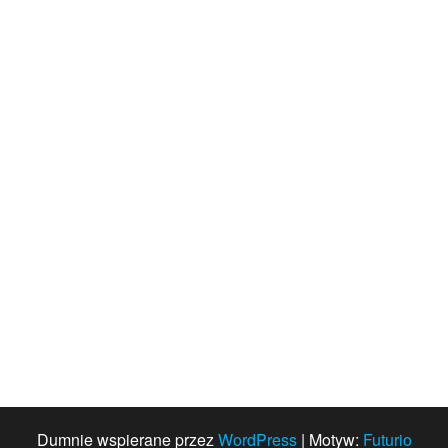
Dumnie wspierane przez
WordPress
|
Motyw:
Futurio