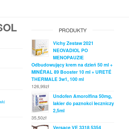
SOL
PRODUKTY
Vichy Zestaw 2021
NEOVADIOL PO
MENOPAUZIE
Odbudowujący krem na dzień 50 ml +
MINÉRAL 89 Booster 10 ml + URETÉ
THERMALE 3w1, 100 ml
126,99
zł
Undofen Amorolfina 50mg,
wki
lakier do paznokci leczniczy
2,5ml
35,50
zł
Versace VE 3318 5354