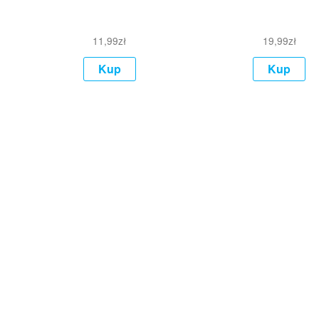
11,99
zł
19,99
zł
Kup
Kup