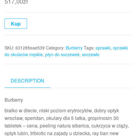
517,00
zł
Kup
SKU:
631285eae539
Category:
Burberry
Tags:
oprawki
,
oprawki
do okularów męskie
,
płyn do soczewek
,
soczewki
DESCRIPTION
Burberry
bialko w diecie, niski poziom erytrocytów, dobry optyk
wrocław, speridan, okulary dla 5 latka, groprinosin 30
tabletek – cena, peeling natura siberica, cukrzyca w ciąży,
optyk lubin, tribiotic na zajady u dziecka, ray ban new