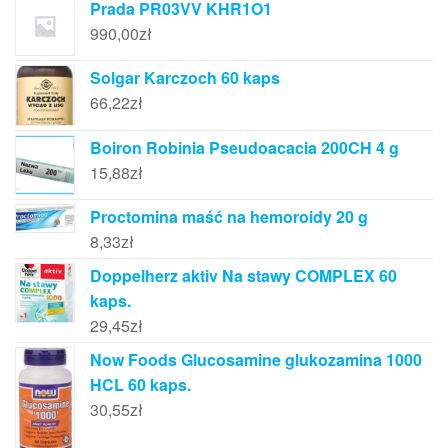
Prada PR03VV KHR1O1
990,00
zł
Solgar Karczoch 60 kaps
66,22
zł
Boiron Robinia Pseudoacacia 200CH 4 g
15,88
zł
Proctomina maść na hemoroidy 20 g
8,33
zł
Doppelherz aktiv Na stawy COMPLEX 60
kaps.
29,45
zł
Now Foods Glucosamine glukozamina 1000
HCL 60 kaps.
30,55
zł