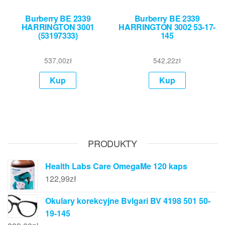
Burberry BE 2339
Burberry BE 2339
HARRINGTON 3001
HARRINGTON 3002 53-17-
(53197333)
145
537,00
zł
542,22
zł
Kup
Kup
PRODUKTY
Health Labs Care OmegaMe 120 kaps
122,99
zł
Okulary korekcyjne Bvlgari BV 4198 501 50-
19-145