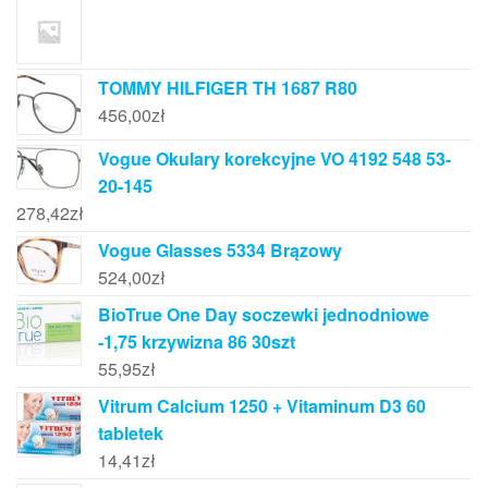
TOMMY HILFIGER TH 1687 R80
456,00
zł
Vogue Okulary korekcyjne VO 4192 548 53-
20-145
278,42
zł
Vogue Glasses 5334 Brązowy
524,00
zł
BioTrue One Day soczewki jednodniowe
-1,75 krzywizna 86 30szt
55,95
zł
Vitrum Calcium 1250 + Vitaminum D3 60
tabletek
14,41
zł