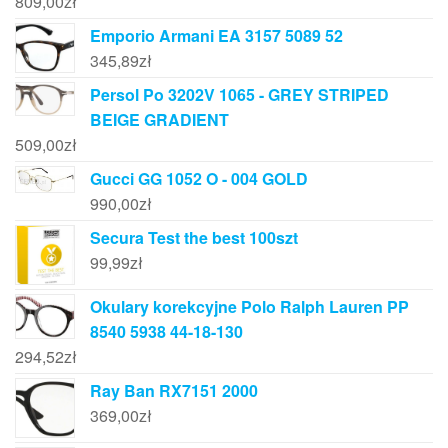
809,00
zł
Emporio Armani EA 3157 5089 52
345,89
zł
Persol Po 3202V 1065 - GREY STRIPED
BEIGE GRADIENT
509,00
zł
Gucci GG 1052 O - 004 GOLD
990,00
zł
Secura Test the best 100szt
99,99
zł
Okulary korekcyjne Polo Ralph Lauren PP
8540 5938 44-18-130
294,52
zł
Ray Ban RX7151 2000
369,00
zł