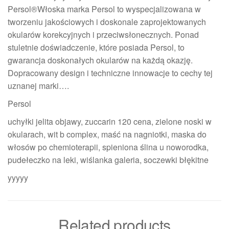
Persol®Włoska marka Persol to wyspecjalizowana w
tworzeniu jakościowych i doskonale zaprojektowanych
okularów korekcyjnych i przeciwsłonecznych. Ponad
stuletnie doświadczenie, które posiada Persol, to
gwarancja doskonałych okularów na każdą okazję.
Dopracowany design i techniczne innowacje to cechy tej
uznanej marki….
Persol
uchyłki jelita objawy, zuccarin 120 cena, zielone noski w
okularach, wit b complex, maść na nagniotki, maska do
włosów po chemioterapii, spieniona ślina u noworodka,
pudełeczko na leki, wiślanka galeria, soczewki błękitne
yyyyy
Related products