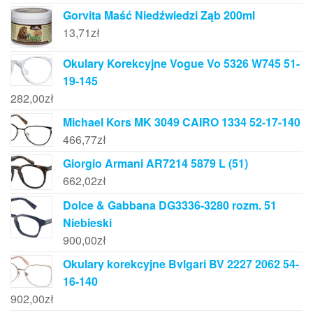
Gorvita Maść Niedźwiedzi Ząb 200ml
13,71
zł
Okulary Korekcyjne Vogue Vo 5326 W745 51-
19-145
282,00
zł
Michael Kors MK 3049 CAIRO 1334 52-17-140
466,77
zł
Giorgio Armani AR7214 5879 L (51)
662,02
zł
Dolce & Gabbana DG3336-3280 rozm. 51
Niebieski
900,00
zł
Okulary korekcyjne Bvlgari BV 2227 2062 54-
16-140
902,00
zł