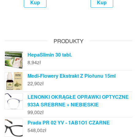
Kup
Kup
PRODUKTY
HepaSlimin 30 tabl.
8,94
zł
Medi-Flowery Ekstrakt Z Piołunu 15ml
22,90
zł
LENONKI OKRĄGŁE OPRAWKI OPTYCZNE
933A SREBRNE + NIEBIESKIE
99,00
zł
Prada PR 02 YV - 1AB1O1 CZARNE
548,00
zł