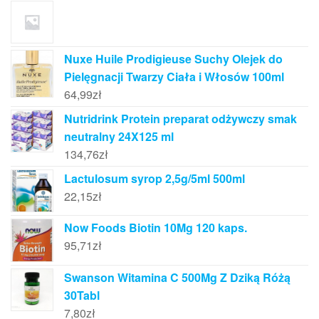
Nuxe Huile Prodigieuse Suchy Olejek do
Pielęgnacji Twarzy Ciała i Włosów 100ml
64,99
zł
Nutridrink Protein preparat odżywczy smak
neutralny 24X125 ml
134,76
zł
Lactulosum syrop 2,5g/5ml 500ml
22,15
zł
Now Foods Biotin 10Mg 120 kaps.
95,71
zł
Swanson Witamina C 500Mg Z Dziką Różą
30Tabl
7,80
zł