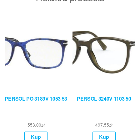
PERSOL PO 3189V 1053 53
PERSOL 3240V 1103 50
553,00
zł
497,55
zł
Kup
Kup