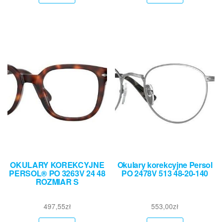
OKULARY KOREKCYJNE
Okulary korekcyjne Persol
PERSOL® PO 3263V 24 48
PO 2478V 513 48-20-140
ROZMIAR S
497,55
zł
553,00
zł