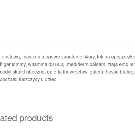
ą dostawą, maść na atopowe zapalenie skóry, lek na opryszczkę
lfiger tommy, witamina d3 600j, mediderm balsam, ziaja emolien
codyl skutki uboczne, galeria inowrocław, galeria hosso białogar
początki łuszczycy u dzieci
ated products