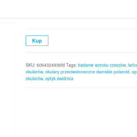
Kup
SKU:
6064324936fd
Tags:
badanie wzroku rzeszów
,
łańc
okularów
,
okulary przeciwsłoneczne damskie polaroid
,
op
okularów
,
optyk świdnica