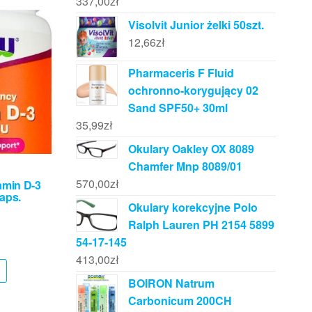
337,00
zł
Visolvit Junior żelki 50szt.
12,66
zł
Pharmaceris F Fluid
ochronno-korygujący 02
Sand SPF50+ 30ml
35,99
zł
Okulary Oakley OX 8089
Chamfer Mnp 8089/01
570,00
zł
amin D-3
aps.
Okulary korekcyjne Polo
Ralph Lauren PH 2154 5899
54-17-145
413,00
zł
BOIRON Natrum
Carbonicum 200CH