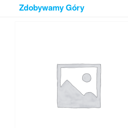
Przejdź
Zdobywamy Góry
do
treści