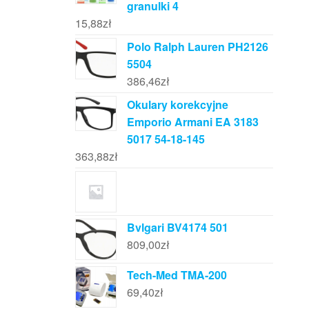
granulki 4
15,88
zł
Polo Ralph Lauren PH2126
5504
386,46
zł
Okulary korekcyjne
Emporio Armani EA 3183
5017 54-18-145
363,88
zł
Bvlgari BV4174 501
809,00
zł
Tech-Med TMA-200
69,40
zł