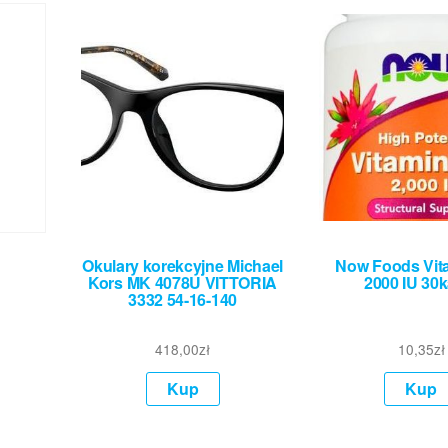
Okulary korekcyjne Michael
Now Foods Vit
Kors MK 4078U VITTORIA
2000 IU 30k
3332 54-16-140
418,00
zł
10,35
zł
Kup
Kup