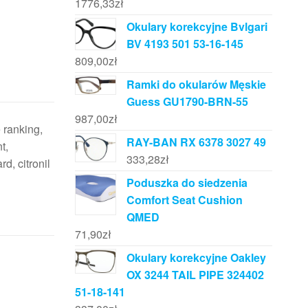
1776,33
zł
Okulary korekcyjne Bvlgari
BV 4193 501 53-16-145
809,00
zł
Ramki do okularów Męskie
Guess GU1790-BRN-55
987,00
zł
 ranking,
RAY-BAN RX 6378 3027 49
t,
333,28
zł
d, citronil
Poduszka do siedzenia
Comfort Seat Cushion
QMED
71,90
zł
Okulary korekcyjne Oakley
OX 3244 TAIL PIPE 324402
51-18-141