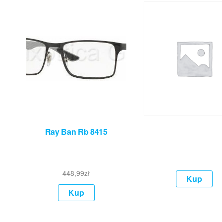
Ray Ban Rb 8415
448,99
zł
Kup
Kup