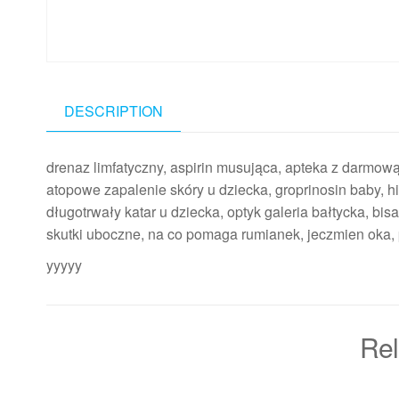
DESCRIPTION
drenaz limfatyczny, aspirin musująca, apteka z darmow
atopowe zapalenie skóry u dziecka, groprinosin baby, hi
długotrwały katar u dziecka, optyk galeria bałtycka, bisa
skutki uboczne, na co pomaga rumianek, jeczmien oka, 
yyyyy
Rel