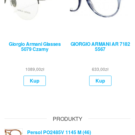
Giorgio Armani Glasses
GIORGIO ARMANI AR 7182
5079 Czarny
5567
1089,00
zł
633,00
zł
Kup
Kup
PRODUKTY
Persol PO2485V 1145 M (46)