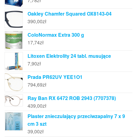
7,78
zł
Oakley Chamfer Squared OX8143-04
390,00
zł
ColoNormax Extra 300 g
17,74
zł
Litoxen Elektrolity 24 tabl. musujące
7,90
zł
Prada PR62UV YEE1O1
794,69
zł
Ray Ban RX 6472 ROB 2943 (7707378)
439,00
zł
Plaster znieczulający przeciwzapalny 7 x 9
cm 3 szt
39,00
zł