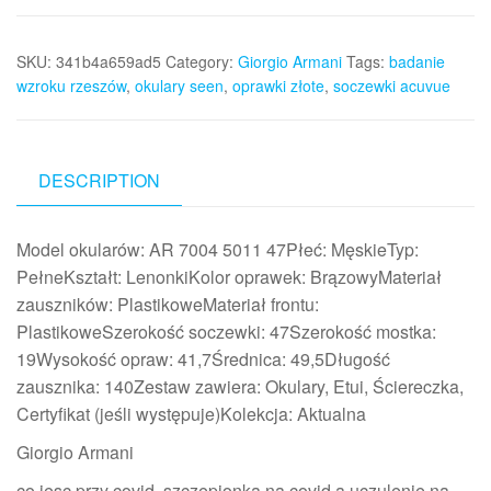
SKU:
341b4a659ad5
Category:
Giorgio Armani
Tags:
badanie
wzroku rzeszów
,
okulary seen
,
oprawki złote
,
soczewki acuvue
DESCRIPTION
Model okularów: AR 7004 5011 47Płeć: MęskieTyp:
PełneKształt: LenonkiKolor oprawek: BrązowyMateriał
zauszników: PlastikoweMateriał frontu:
PlastikoweSzerokość soczewki: 47Szerokość mostka:
19Wysokość opraw: 41,7Średnica: 49,5Długość
zausznika: 140Zestaw zawiera: Okulary, Etui, Ściereczka,
Certyfikat (jeśli występuje)Kolekcja: Aktualna
Giorgio Armani
co jesc przy covid, szczepionka na covid a uczulenie na