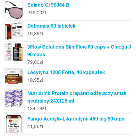
Solano Cl 90064 B
249,00
zł
Detramax 60 tabletek
19,89
zł
3Flow Solutions SlimFlow 60 caps + Omega 3
90 caps
79,00
zł
Lecytyna 1200 Forte, 40 kapsułek
10,95
zł
Nutridrink Protein preparat odżywczy smak
neutralny 24X125 ml
134,76
zł
Yango Acetylo-L-karnityna 460 mg 90kaps
41,95
zł