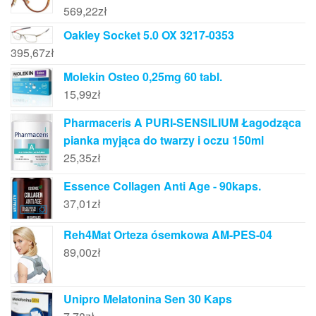
569,22
zł
Oakley Socket 5.0 OX 3217-0353
395,67
zł
Molekin Osteo 0,25mg 60 tabl.
15,99
zł
Pharmaceris A PURI-SENSILIUM Łagodząca
pianka myjąca do twarzy i oczu 150ml
25,35
zł
Essence Collagen Anti Age - 90kaps.
37,01
zł
Reh4Mat Orteza ósemkowa AM-PES-04
89,00
zł
Unipro Melatonina Sen 30 Kaps