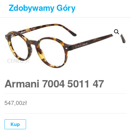
Przejdź
Zdobywamy Góry
do
treści
Armani 7004 5011 47
547,00
zł
Kup