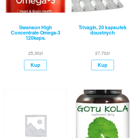
Swanson High
Trivagin, 20 kapsułek
Concentrate Omega-3
doustnych
120kaps.
25,30
zł
27,70
zł
Kup
Kup