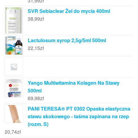
31,99
zł
SVR Sebiaclear Żel do mycia 400ml
38,99
zł
Lactulosum syrop 2,5g/5ml 500ml
22,15
zł
Yango Multiwitamina Kolagen Na Stawy
500ml
69,98
zł
PANI TERESA® PT 0302 Opaska elastyczna
stawu skokowego - taśma zapinana na rzep
(rozm. S)
20,74
zł