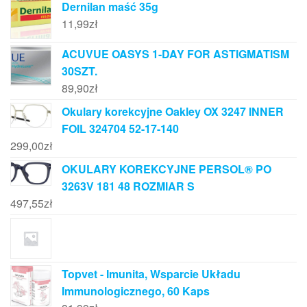
Dernilan maść 35g
11,99
zł
ACUVUE OASYS 1-DAY FOR ASTIGMATISM
30SZT.
89,90
zł
Okulary korekcyjne Oakley OX 3247 INNER
FOIL 324704 52-17-140
299,00
zł
OKULARY KOREKCYJNE PERSOL® PO
3263V 181 48 ROZMIAR S
497,55
zł
Topvet - Imunita, Wsparcie Układu
Immunologicznego, 60 Kaps