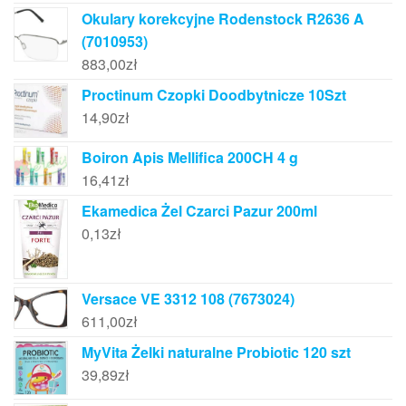
Okulary korekcyjne Rodenstock R2636 A
(7010953)
883,00
zł
Proctinum Czopki Doodbytnicze 10Szt
14,90
zł
Boiron Apis Mellifica 200CH 4 g
16,41
zł
Ekamedica Żel Czarci Pazur 200ml
0,13
zł
Versace VE 3312 108 (7673024)
611,00
zł
MyVita Żelki naturalne Probiotic 120 szt
39,89
zł