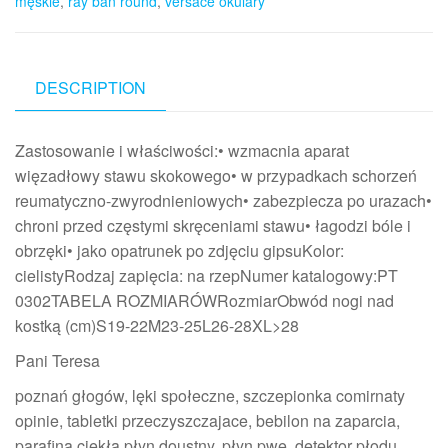
męskie
,
ray ban round
,
versace okulary
DESCRIPTION
Zastosowanie i właściwości:• wzmacnia aparat
więzadłowy stawu skokowego• w przypadkach schorzeń
reumatyczno-zwyrodnieniowych• zabezpiecza po urazach•
chroni przed częstymi skręceniami stawu• łagodzi bóle i
obrzęki• jako opatrunek po zdjęciu gipsuKolor:
cielistyRodzaj zapięcia: na rzepNumer katalogowy:PT
0302TABELA ROZMIARÓWRozmiarObwód nogi nad
kostką (cm)S19-22M23-25L26-28XL>28
Pani Teresa
poznań głogów, lęki społeczne, szczepionka comirnaty
opinie, tabletki przeczyszczajace, bebilon na zaparcia,
parafina ciekła płyn doustny, płyn pwe, detektor płodu,