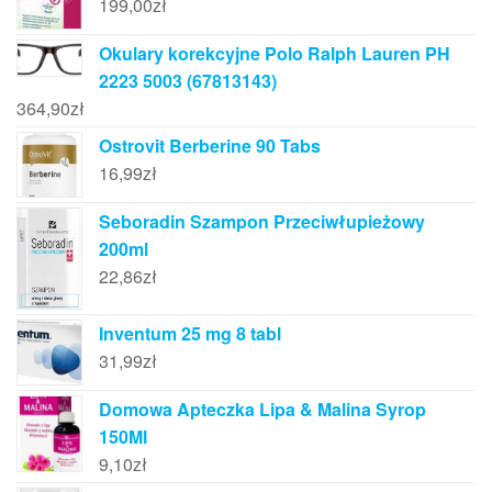
199,00
zł
Okulary korekcyjne Polo Ralph Lauren PH
2223 5003 (67813143)
364,90
zł
Ostrovit Berberine 90 Tabs
16,99
zł
Seboradin Szampon Przeciwłupieżowy
200ml
22,86
zł
Inventum 25 mg 8 tabl
31,99
zł
Domowa Apteczka Lipa & Malina Syrop
150Ml
9,10
zł