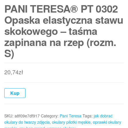
PANI TERESA® PT 0302
Opaska elastyczna stawu
skokowego – taśma
zapinana na rzep (rozm.
S)
20,74
zł
Kup
SKU:
a8f09e7df917
Category:
Pani Teresa
Tags:
jak dobrać
okulary do twarzy zdjęcia
,
okulary pilotki męskie
,
oprawki okulary