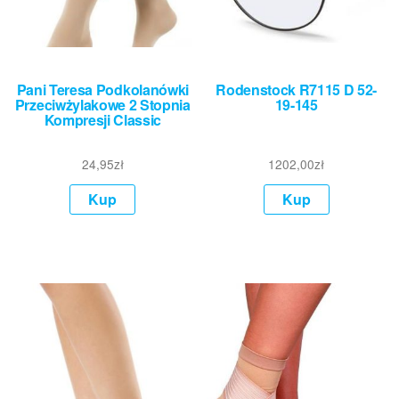
Pani Teresa Podkolanówki
Rodenstock R7115 D 52-
Przeciwżylakowe 2 Stopnia
19-145
Kompresji Classic
24,95
zł
1202,00
zł
Kup
Kup