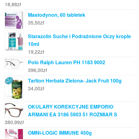
18,88
zł
Mastodynon, 60 tabletek
35,50
zł
Starazolin Suche i Podrażnione Oczy krople
10ml
19,22
zł
Polo Ralph Lauren PH 1183 9002
396,00
zł
Tarlton Herbata Zielona- Jack Fruit 100g
34,00
zł
OKULARY KOREKCYJNE EMPORIO
ARMANI EA 3186 5903 51 ROZMIAR S
380,99
zł
OMNi-LOGiC IMMUNE 450g