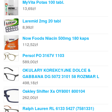
MyVita Potas 100 tabl.
13,69
zł
Laremid 2mg 20 tabl
8,99
zł
Now Foods Niacin 500mg 180 kaps
112,52
zł
Persol PO 3167V 1103
589,00
zł
OKULARY KOREKCYJNE DOLCE &
GABBANA DG 5072 3101 58 ROZMIAR L
498,18
zł
Oakley Shifter Xs OY8001 800104
262,00
zł
Ralph Lauren RL 6133 5427 (7581331)