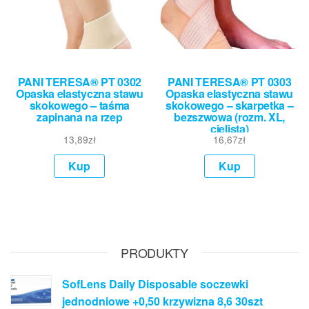
PANI TERESA® PT 0302
PANI TERESA® PT 0303
Opaska elastyczna stawu
Opaska elastyczna stawu
skokowego – taśma
skokowego – skarpetka –
zapinana na rzep
bezszwowa (rozm. XL,
cielista)
13,89
zł
16,67
zł
Kup
Kup
PRODUKTY
SofLens Daily Disposable soczewki
jednodniowe +0,50 krzywizna 8,6 30szt