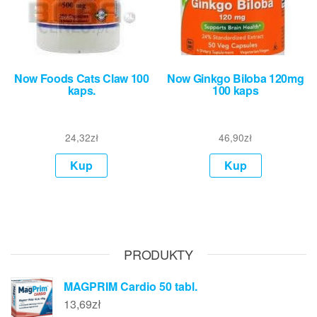
Now Foods Cats Claw 100
Now Ginkgo Biloba 120mg
kaps.
100 kaps
24,32
zł
46,90
zł
Kup
Kup
PRODUKTY
MAGPRIM Cardio 50 tabl.
13,69
zł