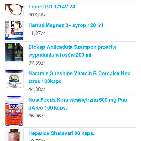
Persol PO 9714V 24
557,49
zł
Hartuś Magnez 3+ syrop 120 ml
11,27
zł
Biokap Anticaduta Szampon przeciw
wypadaniu włosów 200 ml
37,89
zł
Nature's Sunshine Vitamin B Complex Nsp
stres 120kaps
44,88
zł
Now Foods Kora wewnętrzna 500 mg Pau
dArco 100 kaps.
25,06
zł
Hepatica Shatavari 90 kaps.
19,75
zł