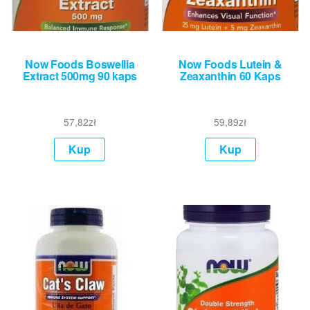
Now Foods Boswellia
Now Foods Lutein &
Extract 500mg 90 kaps
Zeaxanthin 60 Kaps
57,82
zł
59,89
zł
Kup
Kup