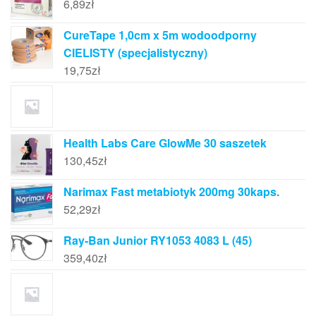
6,89
zł
CureTape 1,0cm x 5m wodoodporny
CIELISTY (specjalistyczny)
19,75
zł
Health Labs Care GlowMe 30 saszetek
130,45
zł
Narimax Fast metabiotyk 200mg 30kaps.
52,29
zł
Ray-Ban Junior RY1053 4083 L (45)
359,40
zł