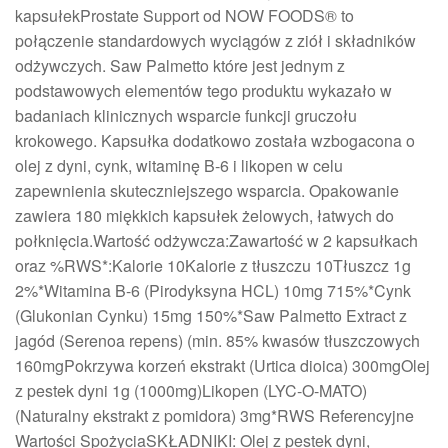
kapsułekProstate Support od NOW FOODS® to
połączenie standardowych wyciągów z ziół i składników
odżywczych. Saw Palmetto które jest jednym z
podstawowych elementów tego produktu wykazało w
badaniach klinicznych wsparcie funkcji gruczołu
krokowego. Kapsułka dodatkowo została wzbogacona o
olej z dyni, cynk, witaminę B-6 i likopen w celu
zapewnienia skuteczniejszego wsparcia. Opakowanie
zawiera 180 miękkich kapsułek żelowych, łatwych do
połknięcia.Wartość odżywcza:Zawartość w 2 kapsułkach
oraz %RWS*:Kalorie 10Kalorie z tłuszczu 10Tłuszcz 1g
2%*Witamina B-6 (Pirodyksyna HCL) 10mg 715%*Cynk
(Glukonian Cynku) 15mg 150%*Saw Palmetto Extract z
jagód (Serenoa repens) (min. 85% kwasów tłuszczowych
160mgPokrzywa korzeń ekstrakt (Urtica dioica) 300mgOlej
z pestek dyni 1g (1000mg)Likopen (LYC-O-MATO)
(Naturalny ekstrakt z pomidora) 3mg*RWS Referencyjne
Wartości SpożyciaSKŁADNIKI: Olej z pestek dyni,