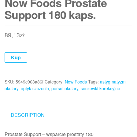
Now Foods Prostate
Support 180 kaps.
89,13
zł
Kup
SKU:
5949c963a86f
Category:
Now Foods
Tags:
astygmatyzm
okulary
,
optyk szczecin
,
persol okulary
,
soczewki korekcyjne
DESCRIPTION
Prostate Support – wsparcie prostaty 180