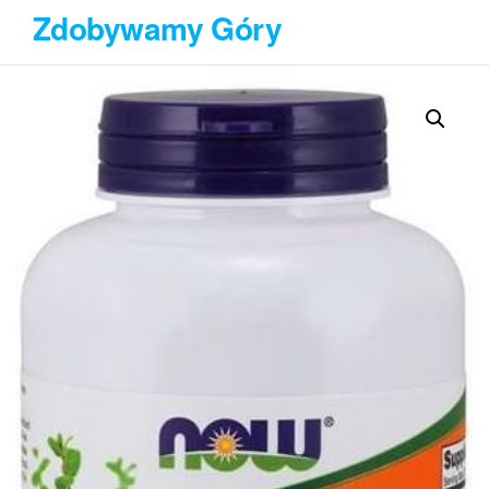
Przejdź
Zdobywamy Góry
do
treści