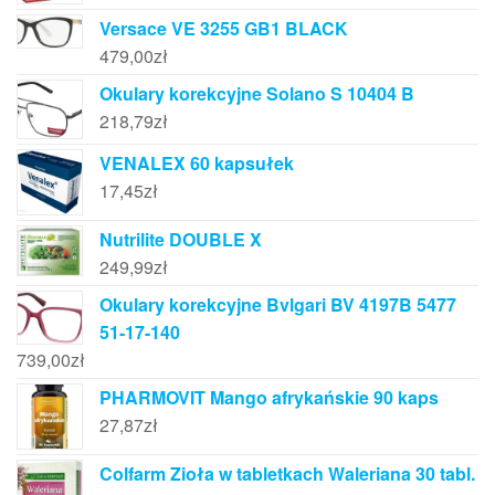
Versace VE 3255 GB1 BLACK
479,00
zł
Okulary korekcyjne Solano S 10404 B
218,79
zł
VENALEX 60 kapsułek
17,45
zł
Nutrilite DOUBLE X
249,99
zł
Okulary korekcyjne Bvlgari BV 4197B 5477
51-17-140
739,00
zł
PHARMOVIT Mango afrykańskie 90 kaps
27,87
zł
Colfarm Zioła w tabletkach Waleriana 30 tabl.