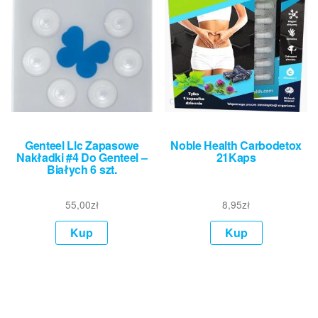
Genteel Llc Zapasowe
Noble Health Carbodetox
Nakładki #4 Do Genteel –
21Kaps
Białych 6 szt.
55,00
zł
8,95
zł
Kup
Kup