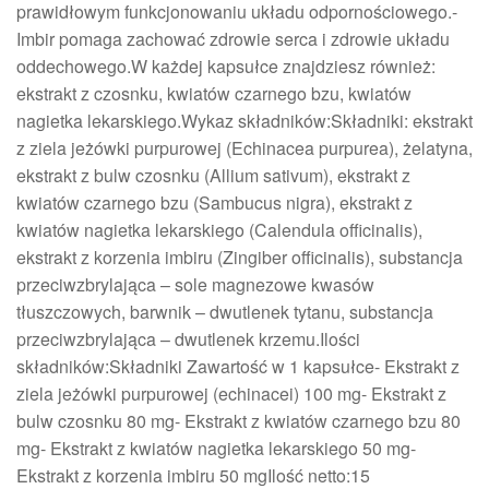
prawidłowym funkcjonowaniu układu odpornościowego.-
Imbir pomaga zachować zdrowie serca i zdrowie układu
oddechowego.W każdej kapsułce znajdziesz również:
ekstrakt z czosnku, kwiatów czarnego bzu, kwiatów
nagietka lekarskiego.Wykaz składników:Składniki: ekstrakt
z ziela jeżówki purpurowej (Echinacea purpurea), żelatyna,
ekstrakt z bulw czosnku (Allium sativum), ekstrakt z
kwiatów czarnego bzu (Sambucus nigra), ekstrakt z
kwiatów nagietka lekarskiego (Calendula officinalis),
ekstrakt z korzenia imbiru (Zingiber officinalis), substancja
przeciwzbrylająca – sole magnezowe kwasów
tłuszczowych, barwnik – dwutlenek tytanu, substancja
przeciwzbrylająca – dwutlenek krzemu.Ilości
składników:Składniki Zawartość w 1 kapsułce- Ekstrakt z
ziela jeżówki purpurowej (echinacei) 100 mg- Ekstrakt z
bulw czosnku 80 mg- Ekstrakt z kwiatów czarnego bzu 80
mg- Ekstrakt z kwiatów nagietka lekarskiego 50 mg-
Ekstrakt z korzenia imbiru 50 mgIlość netto:15