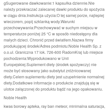
gSugerowane dawkowanie:1 kapsułka dziennie.Nie
należy przekraczać zalecanej dawki produktu do spożycia
w ciągu dnia.Instrukcja użycia:O tej samej porze, najlepiej
wieczorem, popij szklanką wody.Warunki
przechowywania:Przechowywać w suchym miejscu w
temperaturze poniżej 25 °C w sposób niedostępny dla
małych dzieci. Chronić przed światłem.Nazwa firmy
produkującej środek/Adres podmiotu:Noble Health Sp. z
o.o.ul. Graniczna 17 lok. 726-600 RadomKraj lub miejsce
pochodzenia:Wyprodukowano w Unii
Europejskiej.Suplement diety (środek spożywczy) nie
może być stosowany jako substytut zróżnicowanej
diety.Celem suplementu diety jest uzupełnienie normalnej
diety.Dodatkowe informacje o produkcie znajdują się w
ulotce załączonej do produktu bądź na jego opakowaniu.
Noble Health
kwas borowy apteka, ray ban meteor, minimalna saturacja,