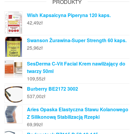
PRODUKTY
Wish Kapsaicyna Piperyna 120 kaps.
42,49
zł
Swanson Żurawina-Super Strength 60 kaps.
25,96
zł
SesDerma C-Vit Facial Krem nawilżający do
twarzy 50ml
109,55
zł
Burberry BE2172 3002
537,00
zł
Aries Opaska Elastyczna Stawu Kolanowego
Z Silikonową Stabilizacją Rzepki
69,99
zł