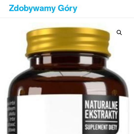
Przejdź
Zdobywamy Góry
do
treści