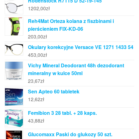
Rodenstock R7115 D 52-19-145
1202,00
zł
Reh4Mat Orteza kolana z fiszbinami i
pierścieniem FIX-KD-06
203,00
zł
Okulary korekcyjne Versace VE 1271 1433 54
453,00
zł
Vichy Mineral Deodorant 48h dezodorant
mineralny w kulce 50ml
23,67
zł
Sen Apteo 60 tabletek
12,62
zł
Femibion 3 28 tabl. + 28 kaps.
43,88
zł
Glucomaxx Paski do glukozy 50 szt.