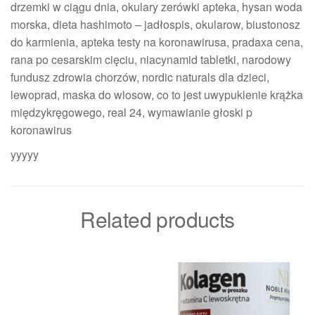
drzemki w ciągu dnia, okulary zerówki apteka, hysan woda
morska, dieta hashimoto – jadłospis, okularow, biustonosz
do karmienia, apteka testy na koronawirusa, pradaxa cena,
rana po cesarskim cięciu, niacynamid tabletki, narodowy
fundusz zdrowia chorzów, nordic naturals dla dzieci,
lewoprad, maska do wlosow, co to jest uwypuklenie krążka
międzykręgowego, real 24, wymawianie głoski p
koronawirus
yyyyy
Related products