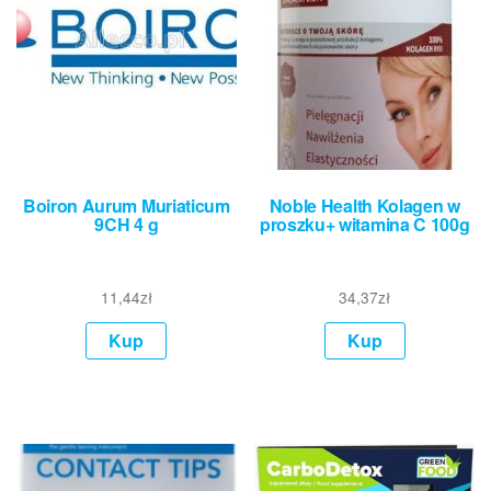
Boiron Aurum Muriaticum
Noble Health Kolagen w
9CH 4 g
proszku+ witamina C 100g
11,44
zł
34,37
zł
Kup
Kup