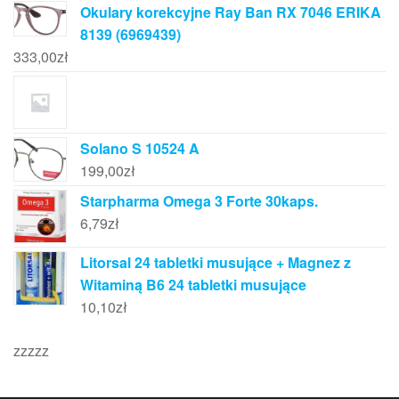
Okulary korekcyjne Ray Ban RX 7046 ERIKA
8139 (6969439)
333,00
zł
Solano S 10524 A
199,00
zł
Starpharma Omega 3 Forte 30kaps.
6,79
zł
Litorsal 24 tabletki musujące + Magnez z
Witaminą B6 24 tabletki musujące
10,10
zł
zzzzz