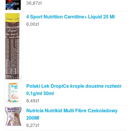
36,87
zł
4 Sport Nutrition Carnitine+ Liquid 25 Ml
6,00
zł
Polski Lek DropiCe krople doustne roztwór
0,1g/ml 30ml
8,49
zł
Nutricia Nutrikid Multi Fibre Czekoladowy
200Ml
6,27
zł