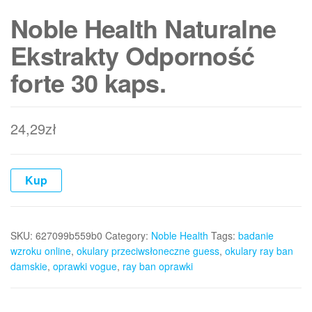
Noble Health Naturalne
Ekstrakty Odporność
forte 30 kaps.
24,29
zł
Kup
SKU:
627099b559b0
Category:
Noble Health
Tags:
badanie
wzroku online
,
okulary przeciwsłoneczne guess
,
okulary ray ban
damskie
,
oprawki vogue
,
ray ban oprawki