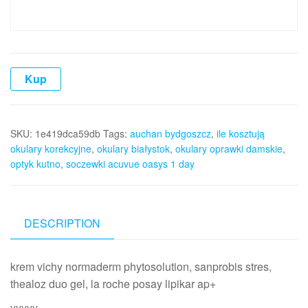
Kup
SKU:
1e419dca59db
Tags:
auchan bydgoszcz
,
ile kosztują
okulary korekcyjne
,
okulary białystok
,
okulary oprawki damskie
,
optyk kutno
,
soczewki acuvue oasys 1 day
DESCRIPTION
krem vichy normaderm phytosolution, sanprobis stres,
thealoz duo gel, la roche posay lipikar ap+
yyyyy