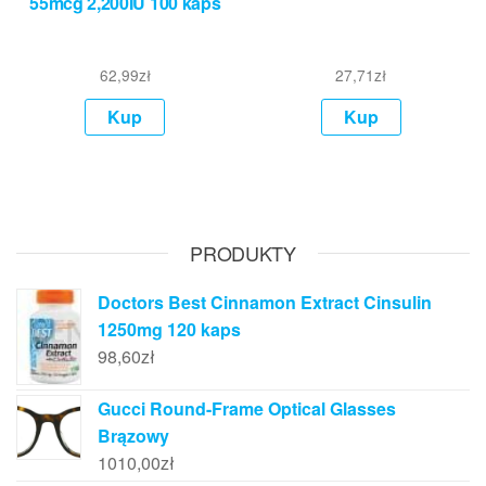
55mcg 2,200IU 100 kaps
62,99
zł
27,71
zł
Kup
Kup
PRODUKTY
Doctors Best Cinnamon Extract Cinsulin
1250mg 120 kaps
98,60
zł
Gucci Round-Frame Optical Glasses
Brązowy
1010,00
zł