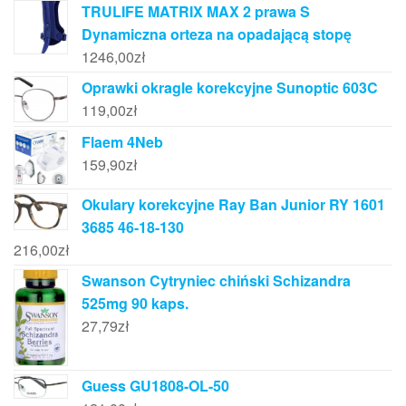
TRULIFE MATRIX MAX 2 prawa S
Dynamiczna orteza na opadającą stopę
1246,00
zł
Oprawki okragle korekcyjne Sunoptic 603C
119,00
zł
Flaem 4Neb
159,90
zł
Okulary korekcyjne Ray Ban Junior RY 1601
3685 46-18-130
216,00
zł
Swanson Cytryniec chiński Schizandra
525mg 90 kaps.
27,79
zł
Guess GU1808-OL-50