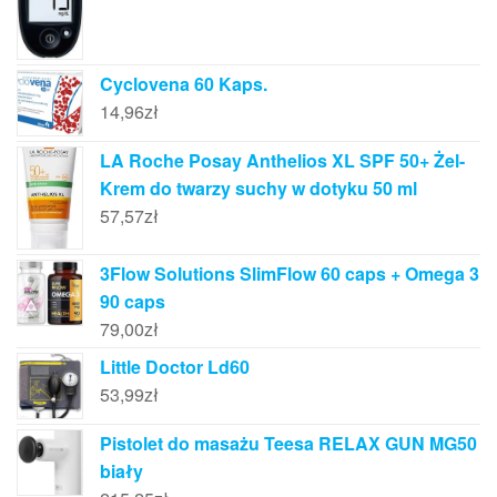
Cyclovena 60 Kaps.
14,96
zł
LA Roche Posay Anthelios XL SPF 50+ Żel-
Krem do twarzy suchy w dotyku 50 ml
57,57
zł
3Flow Solutions SlimFlow 60 caps + Omega 3
90 caps
79,00
zł
Little Doctor Ld60
53,99
zł
Pistolet do masażu Teesa RELAX GUN MG50
biały