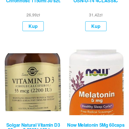
Chłonność 1150ml 30 szt.
OSN-U-14 4CLASSIC
26,99
zł
31,42
zł
Kup
Kup
Solgar Natural Vitamin D3
Now Melatonin 5Mg 60caps