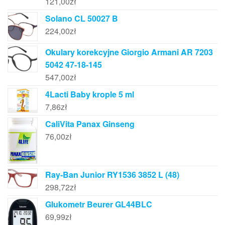
121,00
zł
Solano CL 50027 B
224,00
zł
Okulary korekcyjne Giorgio Armani AR 7203
5042 47-18-145
547,00
zł
4Lacti Baby krople 5 ml
7,86
zł
CaliVita Panax Ginseng
76,00
zł
Ray-Ban Junior RY1536 3852 L (48)
298,72
zł
Glukometr Beurer GL44BLC
69,99
zł