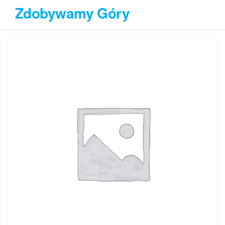
Przejdź
Zdobywamy Góry
do
treści