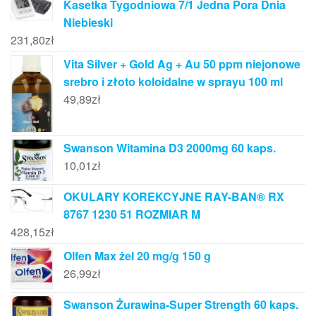
Kasetka Tygodniowa 7/1 Jedna Pora Dnia
Niebieski
231,80
zł
Vita Silver + Gold Ag + Au 50 ppm niejonowe
srebro i złoto koloidalne w sprayu 100 ml
49,89
zł
Swanson Witamina D3 2000mg 60 kaps.
10,01
zł
OKULARY KOREKCYJNE RAY-BAN® RX
8767 1230 51 ROZMIAR M
428,15
zł
Olfen Max żel 20 mg/g 150 g
26,99
zł
Swanson Żurawina-Super Strength 60 kaps.