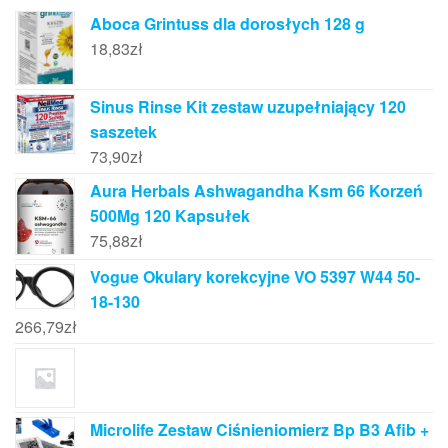
Aboca Grintuss dla dorosłych 128 g
18,83
zł
Sinus Rinse Kit zestaw uzupełniający 120
saszetek
73,90
zł
Aura Herbals Ashwagandha Ksm 66 Korzeń
500Mg 120 Kapsułek
75,88
zł
Vogue Okulary korekcyjne VO 5397 W44 50-
18-130
266,79
zł
Microlife Zestaw Ciśnieniomierz Bp B3 Afib +