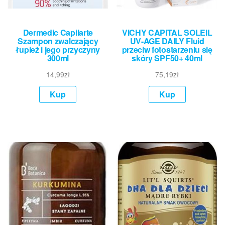
Dermedic Capilarte
VICHY CAPITAL SOLEIL
Szampon zwalczający
UV-AGE DAILY Fluid
łupież i jego przyczyny
przeciw fotostarzeniu się
300ml
skóry SPF50+ 40ml
14,99
zł
75,19
zł
Kup
Kup