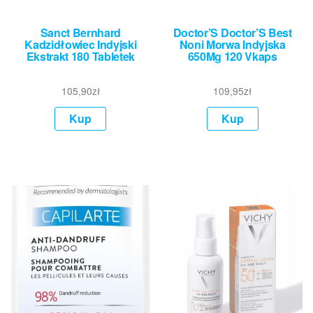
Sanct Bernhard
Doctor’S Doctor’S Best
Kadzidłowiec Indyjski
Noni Morwa Indyjska
Ekstrakt 180 Tabletek
650Mg 120 Vkaps
105,90
zł
109,95
zł
Kup
Kup