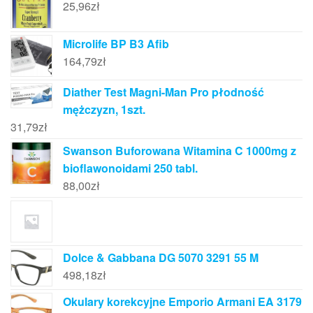
25,96
zł
Microlife BP B3 Afib
164,79
zł
Diather Test Magni-Man Pro płodność
mężczyzn, 1szt.
31,79
zł
Swanson Buforowana Witamina C 1000mg z
bioflawonoidami 250 tabl.
88,00
zł
Dolce & Gabbana DG 5070 3291 55 M
498,18
zł
Okulary korekcyjne Emporio Armani EA 3179