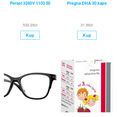
Persol 3265V 1103 50
Pregna DHA 30 kaps
532,29
zł
21,99
zł
Kup
Kup