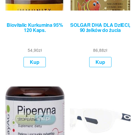
Biovitalic Kurkumina 95%
SOLGAR DHA DLA DzIECI,
120 Kaps.
90 żelków do żucia
54,90
zł
86,88
zł
Kup
Kup