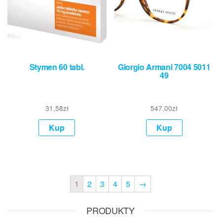
Stymen 60 tabl.
Giorgio Armani 7004 5011
49
31,58
zł
547,00
zł
Kup
Kup
1
2
3
4
5
→
PRODUKTY