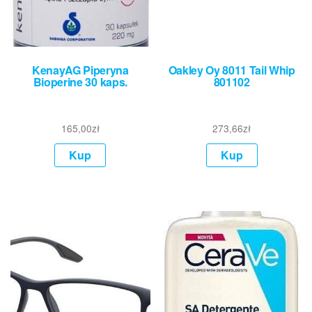
KenayAG Piperyna
Oakley Oy 8011 Tail Whip
Bioperine 30 kaps.
801102
165,00
zł
273,66
zł
Kup
Kup