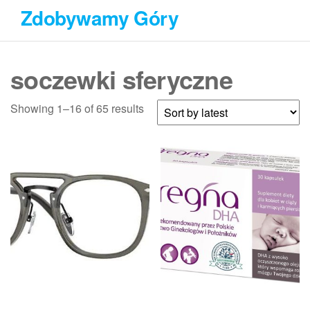
Przejdź
Zdobywamy Góry
do
treści
soczewki sferyczne
Showing 1–16 of 65 results