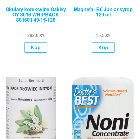
Okulary korekcyjne Oakley
Magnefar B6 Junior syrop
OY 8016 WHIPBACK
120 ml
801601 49-15-128
262,00
zł
15,50
zł
Kup
Kup