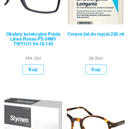
Okulary korekcyjne Prada
Cerave żel do mycia 236 ml
Linea Rossa PS 04MV
TWY1O1 54-16-145
494,16
zł
38,35
zł
Kup
Kup