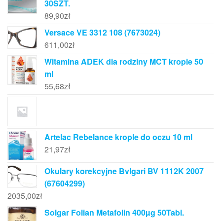
30SZT.
89,90
zł
Versace VE 3312 108 (7673024)
611,00
zł
Witamina ADEK dla rodziny MCT krople 50
ml
55,68
zł
Artelac Rebelance krople do oczu 10 ml
21,97
zł
Okulary korekcyjne Bvlgari BV 1112K 2007
(67604299)
2035,00
zł
Solgar Folian Metafolin 400µg 50Tabl.