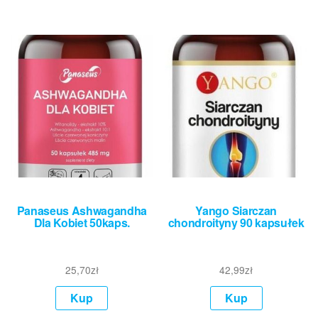
Panaseus Ashwagandha
Yango Siarczan
Dla Kobiet 50kaps.
chondroityny 90 kapsułek
25,70
zł
42,99
zł
Kup
Kup