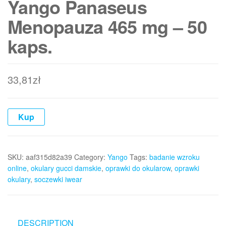
Yango Panaseus
Menopauza 465 mg – 50
kaps.
33,81
zł
Kup
SKU:
aaf315d82a39
Category:
Yango
Tags:
badanie wzroku
online
,
okulary gucci damskie
,
oprawki do okularow
,
oprawki
okulary
,
soczewki iwear
DESCRIPTION