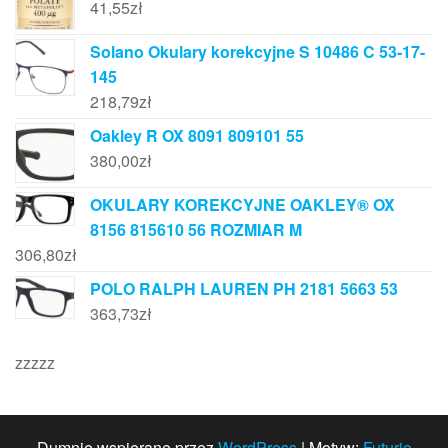
41,55
zł
Solano Okulary korekcyjne S 10486 C 53-17-
145
218,79
zł
Oakley R OX 8091 809101 55
380,00
zł
OKULARY KOREKCYJNE OAKLEY® OX
8156 815610 56 ROZMIAR M
306,80
zł
POLO RALPH LAUREN PH 2181 5663 53
363,73
zł
zzzzz
Dumnie wspierane przez
WordPress
|
Motyw:
Futurio