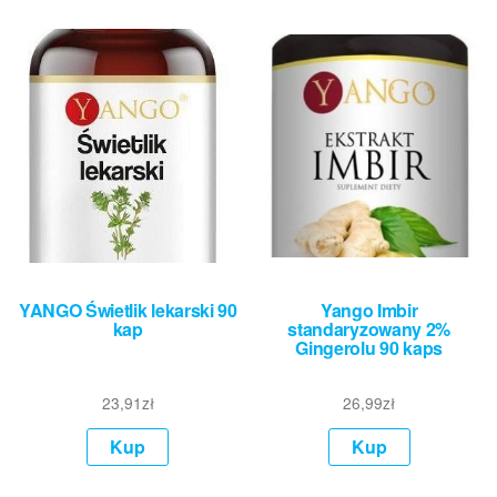
YANGO Świetlik lekarski 90
Yango Imbir
kap
standaryzowany 2%
Gingerolu 90 kaps
23,91
zł
26,99
zł
Kup
Kup