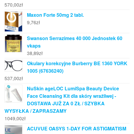
570,00
zł
Maxon Forte 50mg 2 tabl.
9,76
zł
Swanson Serrazimes 40 000 Jednostek 60
vkaps
38,89
zł
Okulary korekcyjne Burberry BE 1360 YORK
1005 (67636240)
537,00
zł
NuSkin ageLOC LumiSpa Beauty Device
Face Cleansing Kit dla skóry wrażliwej -
DOSTAWA JUŻ ZA 0 ZŁ / SZYBKA
WYSYŁKA / ZAPRASZAMY
1049,00
zł
ACUVUE OASYS 1-DAY FOR ASTIGMATISM