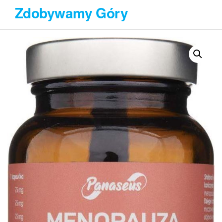
Przejdź
Zdobywamy Góry
do
treści