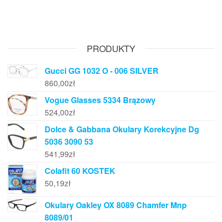
PRODUKTY
Gucci GG 1032 O - 006 SILVER
860,00
zł
Vogue Glasses 5334 Brązowy
524,00
zł
Dolce & Gabbana Okulary Korekcyjne Dg
5036 3090 53
541,99
zł
Colafit 60 KOSTEK
50,19
zł
Okulary Oakley OX 8089 Chamfer Mnp
8089/01