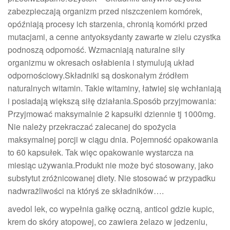
zabezpieczają organizm przed niszczeniem komórek,
opóźniają procesy ich starzenia, chronią komórki przed
mutacjami, a cenne antyoksydanty zawarte w zielu czystka
podnoszą odporność. Wzmacniają naturalne siły
organizmu w okresach osłabienia i stymulują układ
odpornościowy.Składniki są doskonałym źródłem
naturalnych witamin. Takie witaminy, łatwiej się wchłaniają
i posiadają większą siłę działania.Sposób przyjmowania:
Przyjmować maksymalnie 2 kapsułki dziennie tj 1000mg.
Nie należy przekraczać zalecanej do spożycia
maksymalnej porcji w ciągu dnia. Pojemność opakowania
to 60 kapsułek. Tak więc opakowanie wystarcza na
miesiąc używania.Produkt nie może być stosowany, jako
substytut zróżnicowanej diety. Nie stosować w przypadku
nadwrażliwości na któryś ze składników….
avedol lek, co wypełnia gałkę oczną, anticol gdzie kupic,
krem do skóry atopowej, co zawiera żelazo w jedzeniu,