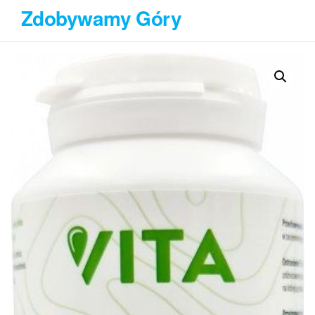
Przejdź
Zdobywamy Góry
do
treści