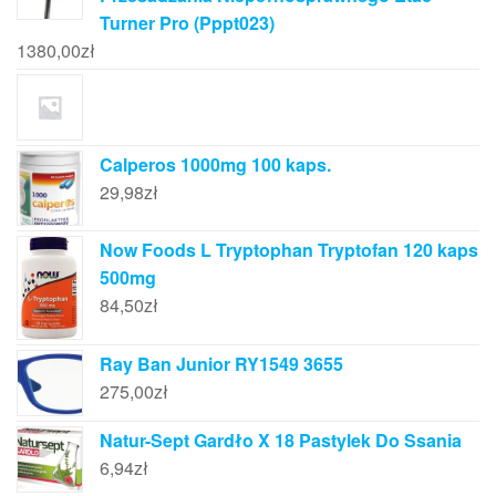
Turner Pro (Pppt023)
1380,00
zł
Calperos 1000mg 100 kaps.
29,98
zł
Now Foods L Tryptophan Tryptofan 120 kaps
500mg
84,50
zł
Ray Ban Junior RY1549 3655
275,00
zł
Natur-Sept Gardło X 18 Pastylek Do Ssania
6,94
zł