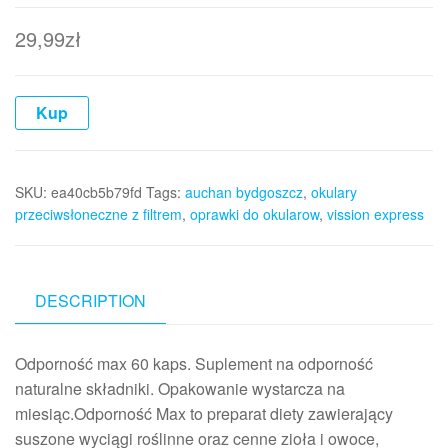
29,99
zł
Kup
SKU:
ea40cb5b79fd
Tags:
auchan bydgoszcz
,
okulary
przeciwsłoneczne z filtrem
,
oprawki do okularow
,
vission express
DESCRIPTION
Odporność max 60 kaps. Suplement na odporność
naturalne składniki. Opakowanie wystarcza na
miesiąc.Odporność Max to preparat diety zawierający
suszone wyciągi roślinne oraz cenne zioła i owoce,