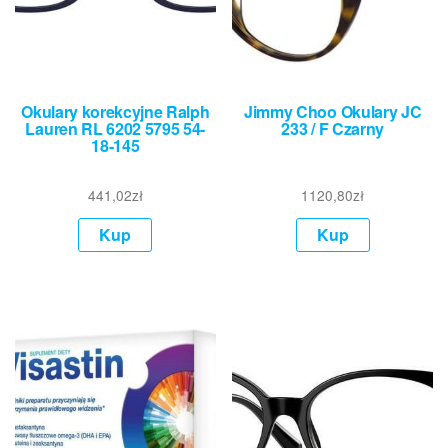
Okulary korekcyjne Ralph
Jimmy Choo Okulary JC
Lauren RL 6202 5795 54-
233 / F Czarny
18-145
441,02
zł
1120,80
zł
Kup
Kup