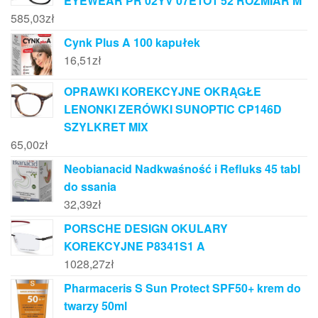
EYEWEAR PR 02YV 07E1O1 52 ROZMIAR M
585,03
zł
Cynk Plus A 100 kapułek
16,51
zł
OPRAWKI KOREKCYJNE OKRĄGŁE
LENONKI ZERÓWKI SUNOPTIC CP146D
SZYLKRET MIX
65,00
zł
Neobianacid Nadkwaśność i Refluks 45 tabl
do ssania
32,39
zł
PORSCHE DESIGN OKULARY
KOREKCYJNE P8341S1 A
1028,27
zł
Pharmaceris S Sun Protect SPF50+ krem do
twarzy 50ml