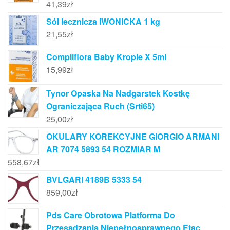
41,39
zł
Sól lecznicza IWONICKA 1 kg
21,55
zł
Compliflora Baby Krople X 5ml
15,99
zł
Tynor Opaska Na Nadgarstek Kostkę
Ograniczająca Ruch (Srti65)
25,00
zł
OKULARY KOREKCYJNE GIORGIO ARMANI
AR 7074 5893 54 ROZMIAR M
558,67
zł
BVLGARI 4189B 5333 54
859,00
zł
Pds Care Obrotowa Platforma Do
Przesadzania Niepełnosprawnego Etac