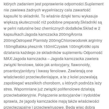
których zadaniem jest poprawienie odporności.Suplement
nie zawiewa żadnych wypełniaczy cała zawartość
kapsułki to składniki. To właśnie dzięki temu wykasuje
większą skuteczność niż podobne preparaty.Składniki są
w pełni naturalne bez chemicznych dodatków.Skład w 2
kapsułkach:Jagoda kamczacka 200mgAronia
200mgOstropest Plamisty 200mgChlorowodorek argininy
150mgBabka płesznik 150mlCzystek 100mgKrótki opis
działania każdego ze składników suplementu Odporność
MAX:Jagoda kamczacka – Jagoda kamczacka zawiera
związki fenolowe, takie jak antocyjany, flawonoidy,
proantocyjanidyny i kwasy fenolowe. Zawierają one
właściwości przeciwutleniające, a te z kolei pozwalają
zapobiegać wszelkich chorobom, u których podnóża leży
stres. Wspomniane już związki polifenolowe działają
przeciwbakteryjnie. Połączenie antocyjanów i irydoidów
sprawia, że jagody kamczackie mają także właściwości
przeciwzapalne i przeciwwirusowe. Będą więc dobrą