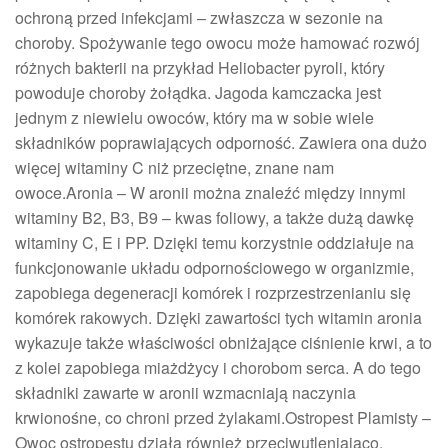
ochroną przed infekcjami – zwłaszcza w sezonie na
choroby. Spożywanie tego owocu może hamować rozwój
różnych bakterii na przykład Heliobacter pyroli, który
powoduje choroby żołądka. Jagoda kamczacka jest
jednym z niewielu owoców, który ma w sobie wiele
składników poprawiających odporność. Zawiera ona dużo
więcej witaminy C niż przeciętne, znane nam
owoce.Aronia – W aronii można znaleźć między innymi
witaminy B2, B3, B9 – kwas foliowy, a także dużą dawkę
witaminy C, E i PP. Dzięki temu korzystnie oddziałuje na
funkcjonowanie układu odpornościowego w organizmie,
zapobiega degeneracji komórek i rozprzestrzenianiu się
komórek rakowych. Dzięki zawartości tych witamin aronia
wykazuje także właściwości obniżające ciśnienie krwi, a to
z kolei zapobiega miażdżycy i chorobom serca. A do tego
składniki zawarte w aronii wzmacniają naczynia
krwionośne, co chroni przed żylakami.Ostropest Plamisty –
Owoc ostropestu działa również przeciwutleniająco,