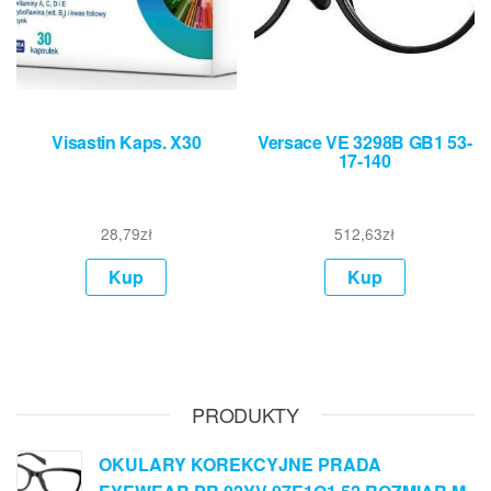
Visastin Kaps. X30
Versace VE 3298B GB1 53-
17-140
28,79
zł
512,63
zł
Kup
Kup
PRODUKTY
OKULARY KOREKCYJNE PRADA