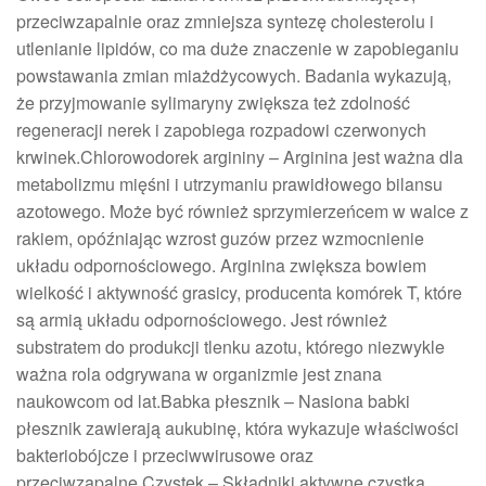
przeciwzapalnie oraz zmniejsza syntezę cholesterolu i
utlenianie lipidów, co ma duże znaczenie w zapobieganiu
powstawania zmian miażdżycowych. Badania wykazują,
że przyjmowanie sylimaryny zwiększa też zdolność
regeneracji nerek i zapobiega rozpadowi czerwonych
krwinek.Chlorowodorek argininy – Arginina jest ważna dla
metabolizmu mięśni i utrzymaniu prawidłowego bilansu
azotowego. Może być również sprzymierzeńcem w walce z
rakiem, opóźniając wzrost guzów przez wzmocnienie
układu odpornościowego. Arginina zwiększa bowiem
wielkość i aktywność grasicy, producenta komórek T, które
są armią układu odpornościowego. Jest również
substratem do produkcji tlenku azotu, którego niezwykle
ważna rola odgrywana w organizmie jest znana
naukowcom od lat.Babka płesznik – Nasiona babki
płesznik zawierają aukubinę, która wykazuje właściwości
bakteriobójcze i przeciwwirusowe oraz
przeciwzapalne.Czystek – Składniki aktywne czystka