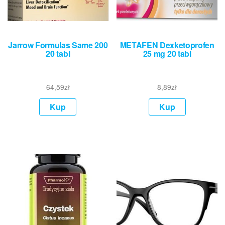
Jarrow Formulas Same 200
METAFEN Dexketoprofen
20 tabl
25 mg 20 tabl
64,59
zł
8,89
zł
Kup
Kup