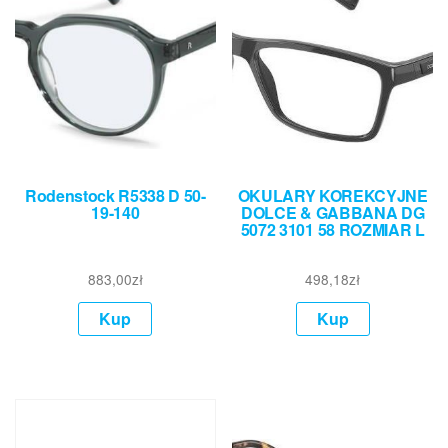
Rodenstock R5338 D 50-
OKULARY KOREKCYJNE
19-140
DOLCE & GABBANA DG
5072 3101 58 ROZMIAR L
883,00
zł
498,18
zł
Kup
Kup