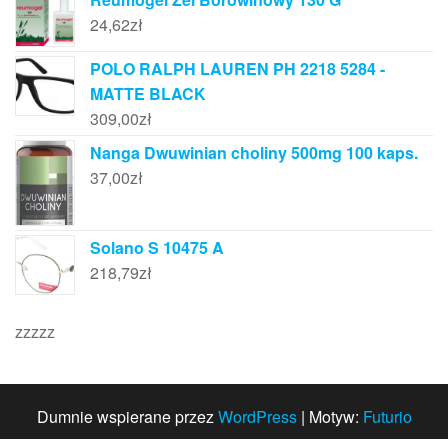
24,62
zł
POLO RALPH LAUREN PH 2218 5284 -
MATTE BLACK
309,00
zł
Nanga Dwuwinian choliny 500mg 100 kaps.
37,00
zł
Solano S 10475 A
218,79
zł
zzzzz
Dumnie wspierane przez
WordPress
|
Motyw:
Futurio