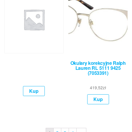
Okulary korekcyjne Ralph
Lauren RL 5111 9425
(7053391)
419,52
zł
Kup
Kup