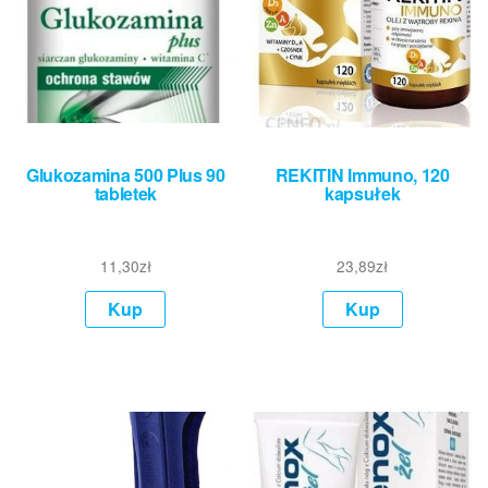
Glukozamina 500 Plus 90
REKITIN Immuno, 120
tabletek
kapsułek
11,30
zł
23,89
zł
Kup
Kup