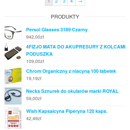
1
2
3
4
→
PRODUKTY
Persol Glasses 3189 Czarny
942,00
zł
4FIZJO MATA DO AKUPRESURY Z KOLCAMI
PODUSZKA
109,00
zł
Chrom Organiczny z niacyną 100 tabetek
19,19
zł
Necks Sznurek do okularów marki ROYAL
59,00
zł
Wish Kapsaicyna Piperyna 120 kaps.
42,49
zł