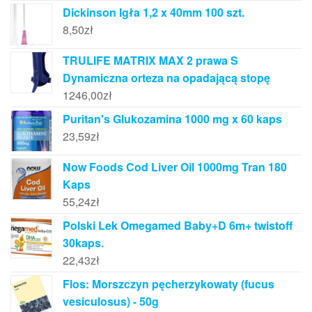
Dickinson Igła 1,2 x 40mm 100 szt.
8,50
zł
TRULIFE MATRIX MAX 2 prawa S
Dynamiczna orteza na opadającą stopę
1246,00
zł
Puritan's Glukozamina 1000 mg x 60 kaps
23,59
zł
Now Foods Cod Liver Oil 1000mg Tran 180
Kaps
55,24
zł
Polski Lek Omegamed Baby+D 6m+ twistoff
30kaps.
22,43
zł
Flos: Morszczyn pęcherzykowaty (fucus
vesiculosus) - 50g