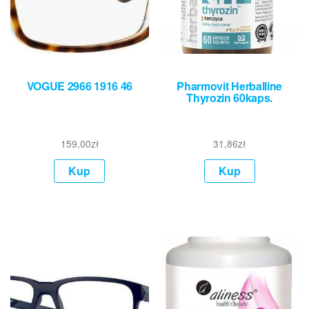
VOGUE 2966 1916 46
Pharmovit Herballine
Thyrozin 60kaps.
159,00
zł
31,86
zł
Kup
Kup