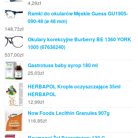
4,29
zł
Ramki do okularów Męskie Guess GU1905-
090-48 (ø 48 mm)
148,73
zł
Okulary korekcyjne Burberry BE 1360 YORK
1005 (67636240)
537,00
zł
Gastrotuss baby syrop 180 ml
25,03
zł
HERBAPOL Krople oczyszczające 35ml
HERBAPOL
12,99
zł
Now Foods Lecithin Granules 907g
116,95
zł
Reumogel Żel Borowinowy 130 G