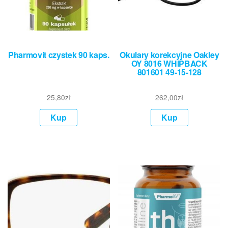
Pharmovit czystek 90 kaps.
Okulary korekcyjne Oakley
OY 8016 WHIPBACK
801601 49-15-128
25,80
zł
262,00
zł
Kup
Kup