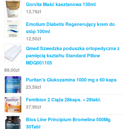
Gorvita Maść kasztanowa 130ml
13,79
zł
Emolium Diabetix Regenerujący krem do
stóp 100ml
12,50
zł
Qmed Szwedzka poduszka ortopedyczna z
pamięcią kształtu Standard Pillow
MDQ001105
89,00
zł
Puritan's Glukozamina 1000 mg x 60 kaps
23,59
zł
Femibion 2 Ciąża 28kaps. + 28tabl.
37,90
zł
Bios Line Principium Bromelina 500Mg
30Tabl