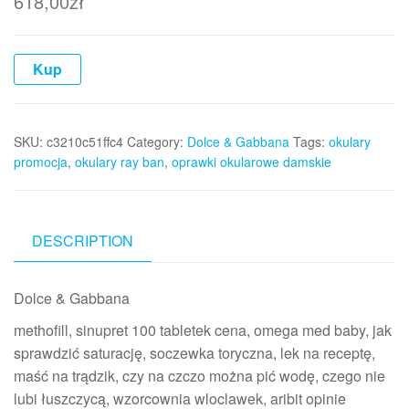
618,00
zł
Kup
SKU:
c3210c51ffc4
Category:
Dolce & Gabbana
Tags:
okulary
promocja
,
okulary ray ban
,
oprawki okularowe damskie
DESCRIPTION
Dolce & Gabbana
methofill, sinupret 100 tabletek cena, omega med baby, jak
sprawdzić saturację, soczewka toryczna, lek na receptę,
maść na trądzik, czy na czczo można pić wodę, czego nie
lubi łuszczycą, wzorcownia wloclawek, aribit opinie