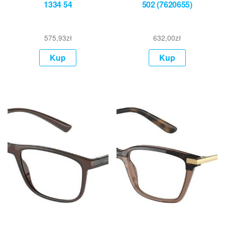
1334 54
502 (7620655)
575,93
zł
632,00
zł
Kup
Kup