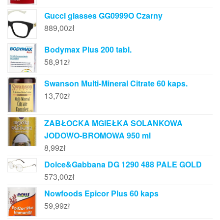
Gucci glasses GG0999O Czarny
889,00
zł
Bodymax Plus 200 tabl.
58,91
zł
Swanson Multi-Mineral Citrate 60 kaps.
13,70
zł
ZABŁOCKA MGIEŁKA SOLANKOWA
JODOWO-BROMOWA 950 ml
8,99
zł
Dolce&Gabbana DG 1290 488 PALE GOLD
573,00
zł
Nowfoods Epicor Plus 60 kaps
59,99
zł