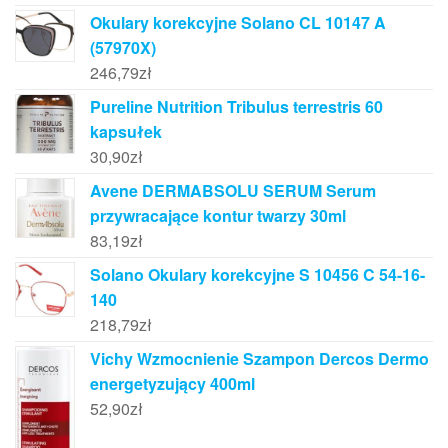
Okulary korekcyjne Solano CL 10147 A
(57970X)
246,79
zł
Pureline Nutrition Tribulus terrestris 60
kapsułek
30,90
zł
Avene DERMABSOLU SERUM Serum
przywracające kontur twarzy 30ml
83,19
zł
Solano Okulary korekcyjne S 10456 C 54-16-
140
218,79
zł
Vichy Wzmocnienie Szampon Dercos Dermo
energetyzujący 400ml
52,90
zł