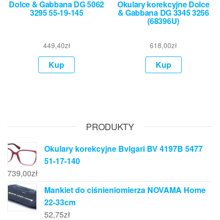
Dolce & Gabbana DG 5062
Okulary korekcyjne Dolce
3295 55-19-145
& Gabbana DG 3345 3256
(68396U)
449,40
zł
618,00
zł
Kup
Kup
PRODUKTY
Okulary korekcyjne Bvlgari BV 4197B 5477
51-17-140
739,00
zł
Mankiet do ciśnieniomierza NOVAMA Home
22-33cm
52,75
zł