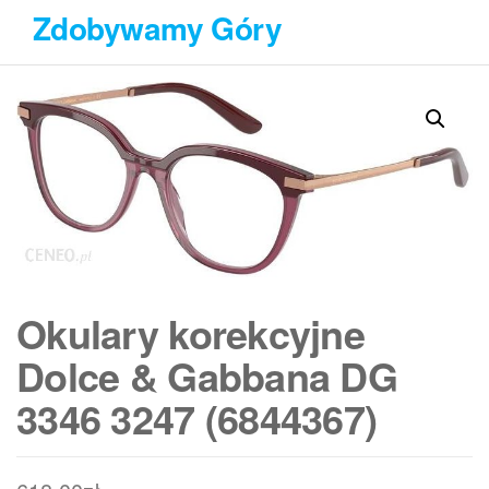
Przejdź
Zdobywamy Góry
do
treści
Okulary korekcyjne
Dolce & Gabbana DG
3346 3247 (6844367)