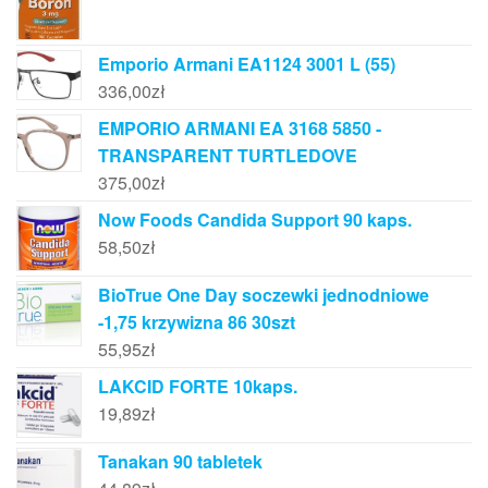
Emporio Armani EA1124 3001 L (55)
336,00
zł
EMPORIO ARMANI EA 3168 5850 -
TRANSPARENT TURTLEDOVE
375,00
zł
Now Foods Candida Support 90 kaps.
58,50
zł
BioTrue One Day soczewki jednodniowe
-1,75 krzywizna 86 30szt
55,95
zł
LAKCID FORTE 10kaps.
19,89
zł
Tanakan 90 tabletek