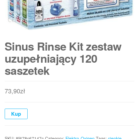
Sinus Rinse Kit zestaw
uzupełniający 120
saszetek
73,90
zł
Kup
SKU:
8f678c67147c
Category:
Elektro-Oxigen
Tags:
cienkie