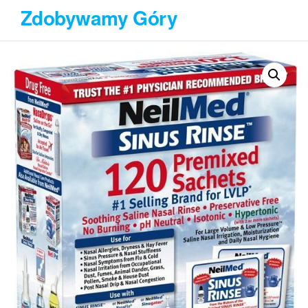
Przejdź
Zdobywamy Góry
do
treści