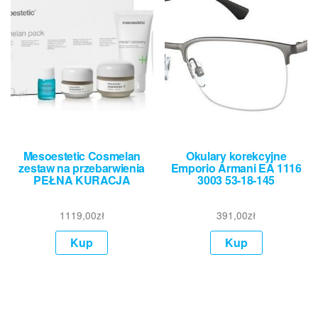
Mesoestetic Cosmelan
Okulary korekcyjne
zestaw na przebarwienia
Emporio Armani EA 1116
PEŁNA KURACJA
3003 53-18-145
1119,00
zł
391,00
zł
Kup
Kup