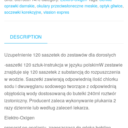
oprawki damskie
,
okulary przeciwsłoneczne meskie
,
optyk gliwice
,
soczewki korekcyjne
,
vission expres
DESCRIPTION
Uzupełnienie 120 saszetek do zestawów dla dorosłych
-saszetki 120 sztuk-instrukcja w języku polskimW zestawie
znajduje się 120 saszetek z substancją do rozpuszczenia
w wodzie. Saszetki zawierają odpowiednią ilość chlorku
sodu i dwuwęglanu sodowego tworzące z odpowiednią
objętością wody dostosowaną do butelki 240ml roztwór
izotoniczny. Producent zaleca wykonywanie płukania 2
razy dziennie lub według zaleceń lekarza.
Elektro-Oxigen
preparat po opalaniu, zagęszczacz do mleka bebilon,