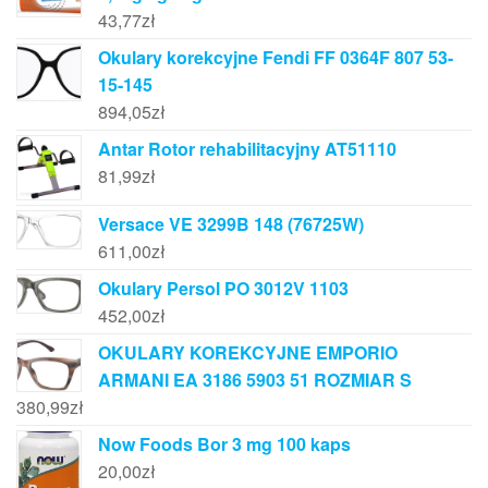
43,77
zł
Okulary korekcyjne Fendi FF 0364F 807 53-
15-145
894,05
zł
Antar Rotor rehabilitacyjny AT51110
81,99
zł
Versace VE 3299B 148 (76725W)
611,00
zł
Okulary Persol PO 3012V 1103
452,00
zł
OKULARY KOREKCYJNE EMPORIO
ARMANI EA 3186 5903 51 ROZMIAR S
380,99
zł
Now Foods Bor 3 mg 100 kaps
20,00
zł