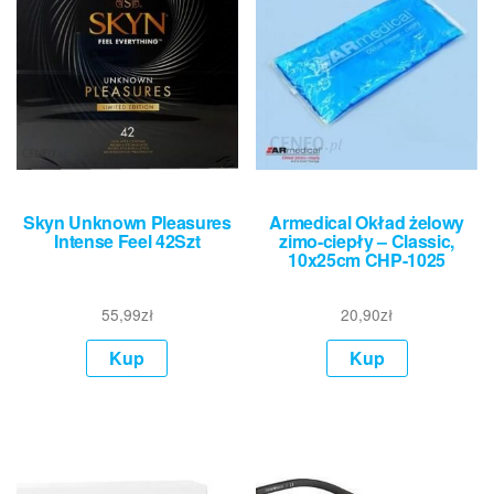
Skyn Unknown Pleasures
Armedical Okład żelowy
Intense Feel 42Szt
zimo-ciepły – Classic,
10x25cm CHP-1025
55,99
zł
20,90
zł
Kup
Kup