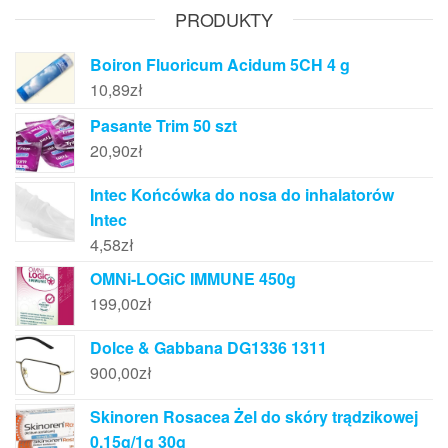
PRODUKTY
Boiron Fluoricum Acidum 5CH 4 g
10,89
zł
Pasante Trim 50 szt
20,90
zł
Intec Końcówka do nosa do inhalatorów
Intec
4,58
zł
OMNi-LOGiC IMMUNE 450g
199,00
zł
Dolce & Gabbana DG1336 1311
900,00
zł
Skinoren Rosacea Żel do skóry trądzikowej
0,15g/1g 30g