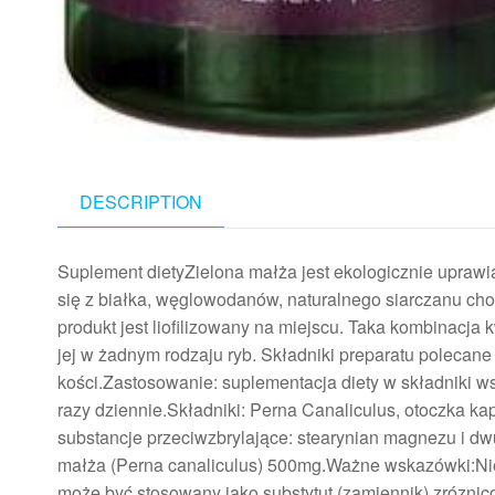
DESCRIPTION
Suplement dietyZielona małża jest ekologicznie uprawi
się z białka, węglowodanów, naturalnego siarczanu cho
produkt jest liofilizowany na miejscu. Taka kombinacja
jej w żadnym rodzaju ryb. Składniki preparatu polecan
kości.Zastosowanie: suplementacja diety w składniki w
razy dziennie.Składniki: Perna Canaliculus, otoczka kap
substancje przeciwzbrylające: stearynian magnezu i dw
małża (Perna canaliculus) 500mg.Ważne wskazówki:Nie 
może być stosowany jako substytut (zamiennik) zrózni