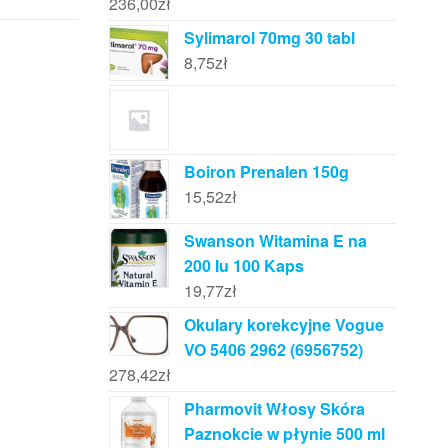
236,00
zł
Sylimarol 70mg 30 tabl
8,75
zł
Boiron Prenalen 150g
15,52
zł
Swanson Witamina E na
200 Iu 100 Kaps
19,77
zł
Okulary korekcyjne Vogue
VO 5406 2962 (6956752)
278,42
zł
Pharmovit Włosy Skóra
Paznokcie w płynie 500 ml