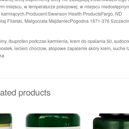
m miejscu, w temperaturze pokojowej, w miejscu niedostępnym
y i karmiących.Producent:Swanson Health ProductsFargo, ND
ołaj Filarski, Małgorzata MajdaniecPogodna 1871-376 Szczeci
iny, ibuprofen podczas karmienia, krem do opalania 50, sudocr
dnostek, leclerc chorzow, atopowe zapalenie skóry krem, suche ł
eka
ated products