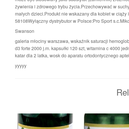
żywienia i zdrowego trybu życia.Przechowywać w suchy
małych dzieci.Produkt nie wskazany dla kobiet w ciąż
58108Wyłączny dystrybutor w Polsce:Pro Sport s.c.Mik
Swanson
galeria młociny warszawa, wskaźnik saturacji hemoglob
d3 forte 2000 j.m. kapsułki 120 szt, witamina c 4000 je
katar dla 2 latka, wosk do aparatu ortodontycznego apt
yyyyy
Rel