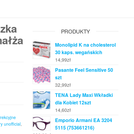
zka
PRODUKTY
małża
Monolipid K na cholesterol
30 kaps. wegańskich
14,99
zł
Pasante Feel Sensitive 50
szt
32,99
zł
TENA Lady Maxi Wkładki
dla Kobiet 12szt
14,60
zł
orekcyjne
Emporio Armani EA 3204
y unofficial
,
5115 (753661216)