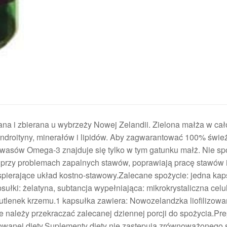
ana i zbierana u wybrzeży Nowej Zelandii. Zielona małża w cał
ndroityny, minerałów i lipidów. Aby zagwarantować 100% śwież
 kwasów Omega-3 znajduje się tylko w tym gatunku małż. Nie sp
e przy problemach zapalnych stawów, poprawiają pracę stawów 
spierające układ kostno-stawowy.Zalecane spożycie: jedna kap
sułki: żelatyna, subtancja wypełniająca: mikrokrystaliczna celu
utlenek krzemu.1 kapsułka zawiera: Nowozelandzka liofilizowa
należy przekraczać zalecanej dziennej porcji do spożycia.Pre
cowanej diety.Suplementy diety nie zastępują zrównoważonego