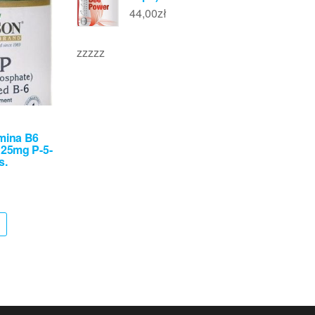
44,00
zł
zzzzz
mina B6
25mg P-5-
s.