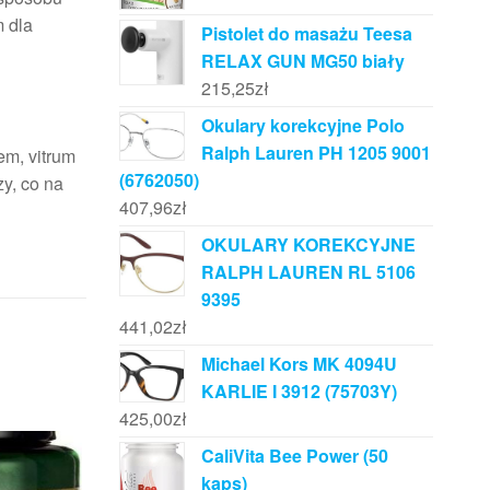
 dla
Pistolet do masażu Teesa
RELAX GUN MG50 biały
n
215,25
zł
Okulary korekcyjne Polo
Ralph Lauren PH 1205 9001
em, vitrum
(6762050)
zy, co na
407,96
zł
OKULARY KOREKCYJNE
RALPH LAUREN RL 5106
9395
441,02
zł
Michael Kors MK 4094U
KARLIE I 3912 (75703Y)
425,00
zł
CaliVita Bee Power (50
kaps)