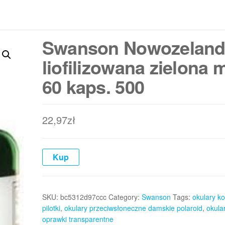
Swanson Nowozeland
liofilizowana zielona 
60 kaps. 500
22,97
zł
Kup
SKU:
bc5312d97ccc
Category:
Swanson
Tags:
okulary k
pilotki
,
okulary przeciwsłoneczne damskie polaroid
,
okular
oprawki transparentne