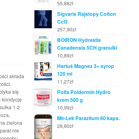
55,88
zł
Sigvaris Rajstopy Cotton
Ccl3
257,90
zł
BOIRON Hydrastis
Canadensis 5CH granulki
10,89
zł
Hartuś Magnez 3+ syrop
120 ml
ości składa
11,27
zł
ości,
otyka się
Polfa Poldermin Hydro
i kondycję
krem 500 g
sułka 1-2
10,99
zł
loza,
Mir-Lek Parazitum 60 kaps.
na zielona
28,80
zł
parat nie
 sposobu