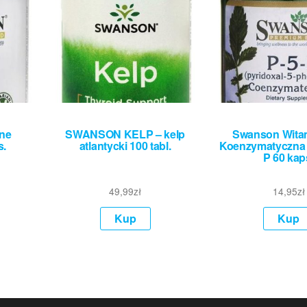
ne
SWANSON KELP – kelp
Swanson Wita
s.
atlantycki 100 tabl.
Koenzymatyczna 
P 60 kap
49,99
zł
14,95
zł
Kup
Kup