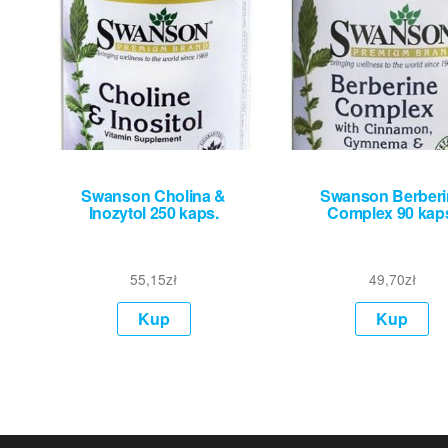
Swanson Cholina &
Swanson Berberi
Inozytol 250 kaps.
Complex 90 kap
55,15
zł
49,70
zł
Kup
Kup