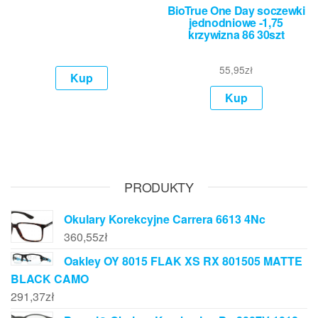
BioTrue One Day soczewki
jednodniowe -1,75
krzywizna 86 30szt
55,95
zł
Kup
Kup
PRODUKTY
Okulary Korekcyjne Carrera 6613 4Nc
360,55
zł
Oakley OY 8015 FLAK XS RX 801505 MATTE
BLACK CAMO
291,37
zł