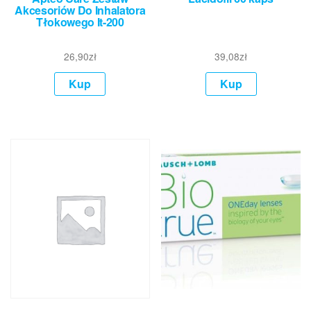
Akcesoriów Do Inhalatora
Tłokowego It-200
26,90
zł
39,08
zł
Kup
Kup