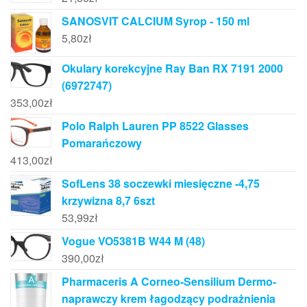
SANOSVIT CALCIUM Syrop - 150 ml
5,80
zł
Okulary korekcyjne Ray Ban RX 7191 2000
(6972747)
353,00
zł
Polo Ralph Lauren PP 8522 Glasses
Pomarańczowy
413,00
zł
SofLens 38 soczewki miesięczne -4,75
krzywizna 8,7 6szt
53,99
zł
Vogue VO5381B W44 M (48)
390,00
zł
Pharmaceris A Corneo-Sensilium Dermo-
naprawczy krem łagodzący podrażnienia