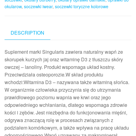
okularow
,
soczewki iwear
,
soczewki toryczne kolorowe
DESCRIPTION
Suplement marki Singularis zawiera naturalny wapń ze
skorupek kurzych jaj oraz witaminę D3 z tłuszczu skóry
owczej – lanoliny. Produkt wspomaga układ kostny.
Przeciwdziała osteoporozie.W skład produktu
wchodzi:Witamina D3 – nazywana także witaminą słońca.
W organizmie człowieka przyczynia się do utrzymania
prawidłowego poziomu wapnia we krwi oraz jego
odpowiedniego wchłaniania, dlatego wspomaga zdrowie
kości i zębów. Jest niezbędna do funkcjonowania mięśni,
odgrywa znaczącą rolę w procesach związanych z
podziałem komórkowym, a także wpływa na pracę układu
odpornościowego.Wapń uznawany za makrominerał.