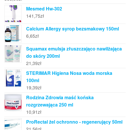
Mesmed Hw-302
141,75
zł
Calcium Allergy syrop bezsmakowy 150ml
6,65
zł
Squamax emulsja złuszczająco nawilżająca
do skóry 200ml
21,39
zł
STERIMAR Higiena Nosa woda morska
100ml
19,39
zł
Rodzina Zdrowia maść końska
rozgrzewająca 250 ml
10,91
zł
ProRectal żel ochronno - regenerujący 50ml
21,56
zł