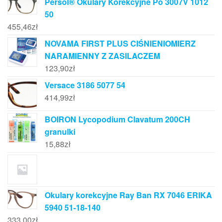
Persol® Okulary Korekcyjne Po 3007V 1012
50
455,46
zł
NOVAMA FIRST PLUS CIŚNIENIOMIERZ
NARAMIENNY Z ZASILACZEM
123,90
zł
Versace 3186 5077 54
414,99
zł
BOIRON Lycopodium Clavatum 200CH
granulki
15,88
zł
Okulary korekcyjne Ray Ban RX 7046 ERIKA
5940 51-18-140
333,00
zł