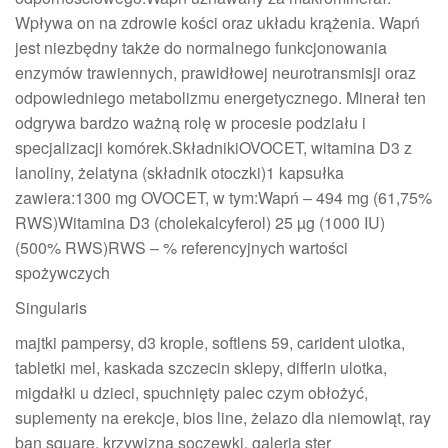
Wpływa on na zdrowie kości oraz układu krążenia. Wapń
jest niezbędny także do normalnego funkcjonowania
enzymów trawiennych, prawidłowej neurotransmisji oraz
odpowiedniego metabolizmu energetycznego. Minerał ten
odgrywa bardzo ważną rolę w procesie podziału i
specjalizacji komórek.SkładnikiOVOCET, witamina D3 z
lanoliny, żelatyna (składnik otoczki)1 kapsułka
zawiera:1300 mg OVOCET, w tym:Wapń – 494 mg (61,75%
RWS)Witamina D3 (cholekalcyferol) 25 µg (1000 IU)
(500% RWS)RWS – % referencyjnych wartości
spożywczych
Singularis
majtki pampersy, d3 krople, softlens 59, carident ulotka,
tabletki mel, kaskada szczecin sklepy, differin ulotka,
migdałki u dzieci, spuchnięty palec czym obłożyć,
suplementy na erekcje, bios line, żelazo dla niemowląt, ray
ban square, krzywizna soczewki, galeria ster