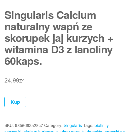
Singularis Calcium
naturalny wapń ze
skorupek jaj kurzych +
witamina D3 z lanoliny
60kaps.
24,99
zł
Kup
SKU:
9856d62a28c7
Category:
Singularis
Tags:
biofinity
soczewki
,
okulary burberry
,
okulary oprawki damskie
,
oprawki do