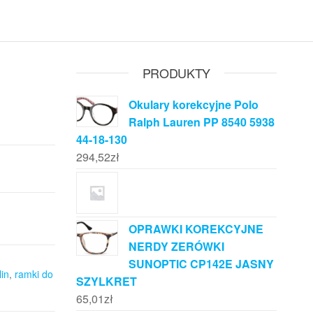
PRODUKTY
Okulary korekcyjne Polo
Ralph Lauren PP 8540 5938
44-18-130
294,52
zł
OPRAWKI KOREKCYJNE
NERDY ZERÓWKI
SUNOPTIC CP142E JASNY
in
,
ramki do
SZYLKRET
65,01
zł