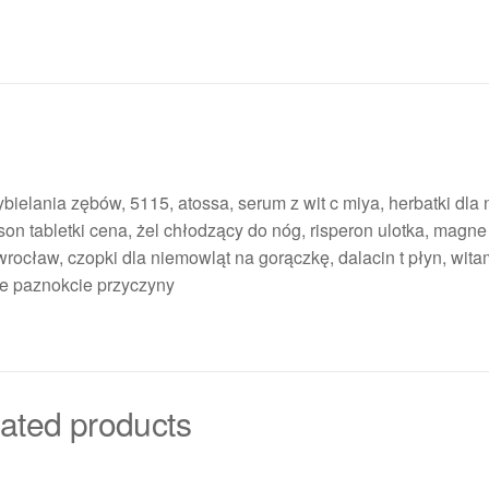
bielania zębów, 5115, atossa, serum z wit c miya, herbatki dla
son tabletki cena, żel chłodzący do nóg, risperon ulotka, magne
wrocław, czopki dla niemowląt na gorączkę, dalacin t płyn, wit
ałe paznokcie przyczyny
ated products