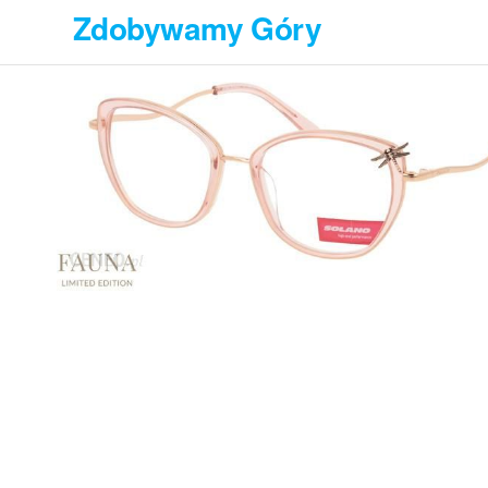
Przejdź
Zdobywamy Góry
do
treści