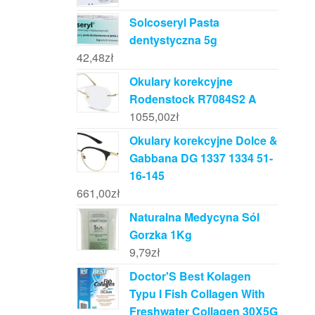
Solcoseryl Pasta
dentystyczna 5g
42,48
zł
Okulary korekcyjne
Rodenstock R7084S2 A
1055,00
zł
Okulary korekcyjne Dolce &
Gabbana DG 1337 1334 51-
16-145
661,00
zł
Naturalna Medycyna Sól
Gorzka 1Kg
9,79
zł
Doctor'S Best Kolagen
Typu I Fish Collagen With
Freshwater Collagen 30X5G