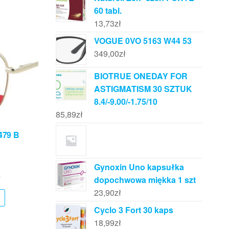
60 tabl.
13,73
zł
VOGUE 0VO 5163 W44 53
349,00
zł
BIOTRUE ONEDAY FOR
ASTIGMATISM 30 SZTUK
8.4/-9.00/-1.75/10
85,89
zł
479 B
Gynoxin Uno kapsułka
ł
dopochwowa miękka 1 szt
23,90
zł
Cyclo 3 Fort 30 kaps
18,99
zł