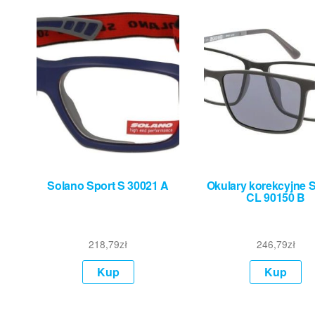
Solano Sport S 30021 A
Okulary korekcyjne 
CL 90150 B
218,79
zł
246,79
zł
Kup
Kup