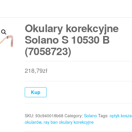
Okulary korekcyjne
Solano S 10530 B
(7058723)
218,79
zł
Kup
SKU:
93c940018b68
Category:
Solano
Tags:
optyk koszal
okularów
,
ray ban okulary korekcyjne