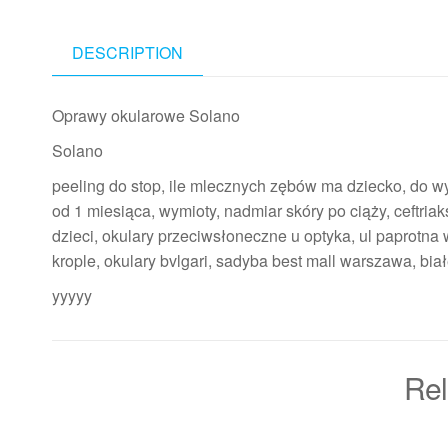
DESCRIPTION
Oprawy okularowe Solano
Solano
peeling do stop, ile mlecznych zębów ma dziecko, do wy
od 1 miesiąca, wymioty, nadmiar skóry po ciąży, ceftriak
dzieci, okulary przeciwsłoneczne u optyka, ul paprotna 
krople, okulary bvlgari, sadyba best mall warszawa, bi
yyyyy
Rel