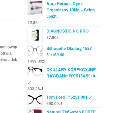
Aura Herbals Cynk
Organiczny 10Mg + Selen
36szt.
12,89
zł
DIAGNOSTIC NC PRO
87,90
zł
 niemowląt
Silhouette Okulary 1587 -
 b6 dla
51/16/140
amina adek
1499,00
zł
OKULARY KOREKCYJNE
RAY-BAN® RX 5154 5910
51
333,28
zł
Tom Ford Tf 5251 001 51
690,00
zł
Naturell Żeń–szeń FORTE