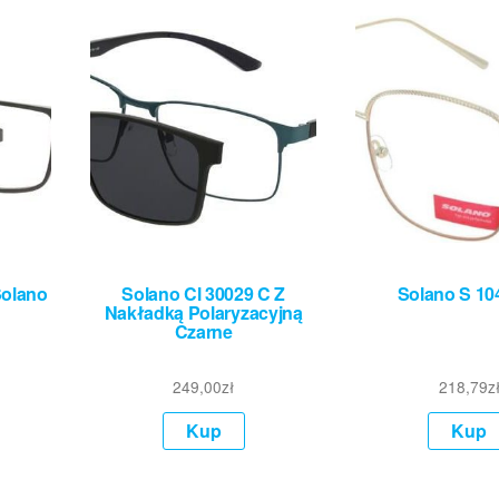
Solano
Solano Cl 30029 C Z
Solano S 10
Nakładką Polaryzacyjną
Czarne
249,00
zł
218,79
z
Kup
Kup