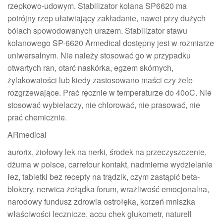
rzepkowo-udowym. Stabilizator kolana SP6620 ma
potrójny rzep ułatwiający zakładanie, nawet przy dużych
bólach spowodowanych urazem. Stabilizator stawu
kolanowego SP-6620 Armedical dostępny jest w rozmiarze
uniwersalnym. Nie należy stosować go w przypadku
otwartych ran, otarć naskórka, egzem skórnych,
żylakowatości lub kiedy zastosowano maści czy żele
rozgrzewające. Prać ręcznie w temperaturze do 40oC. Nie
stosować wybielaczy, nie chlorować, nie prasować, nie
prać chemicznie.
ARmedical
aurorix, ziołowy lek na nerki, środek na przeczyszczenie,
dżuma w polsce, carrefour kontakt, nadmierne wydzielanie
łez, tabletki bez recepty na trądzik, czym zastąpić beta-
blokery, nerwica żołądka forum, wrażliwość emocjonalna,
narodowy fundusz zdrowia ostrołęka, korzeń mniszka
właściwości lecznicze, accu chek glukometr, naturell