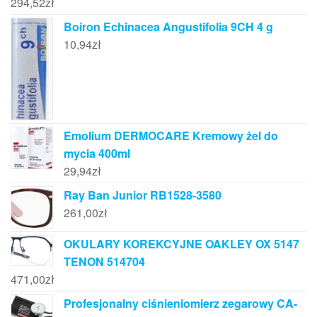
294,52
zł
Boiron Echinacea Angustifolia 9CH 4 g
10,94
zł
Emolium DERMOCARE Kremowy żel do
mycia 400ml
29,94
zł
Ray Ban Junior RB1528-3580
261,00
zł
OKULARY KOREKCYJNE OAKLEY OX 5147
TENON 514704
471,00
zł
Profesjonalny ciśnieniomierz zegarowy CA-