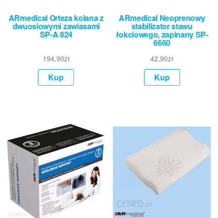
ARmedical Orteza kolana z
ARmedical Neoprenowy
dwuosiowymi zawiasami
stabilizator stawu
SP-A 824
łokciowego, zapinany SP-
6660
194,90
zł
42,90
zł
Kup
Kup