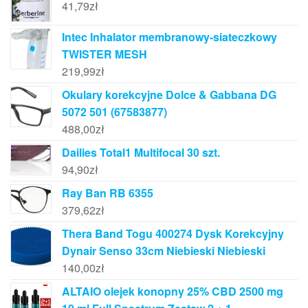
41,79
zł
Intec Inhalator membranowy-siateczkowy
TWISTER MESH
219,99
zł
Okulary korekcyjne Dolce & Gabbana DG
5072 501 (67583877)
488,00
zł
Dailies Total1 Multifocal 30 szt.
94,90
zł
Ray Ban RB 6355
379,62
zł
Thera Band Togu 400274 Dysk Korekcyjny
Dynair Senso 33cm Niebieski Niebieski
140,00
zł
ALTAIO olejek konopny 25% CBD 2500 mg