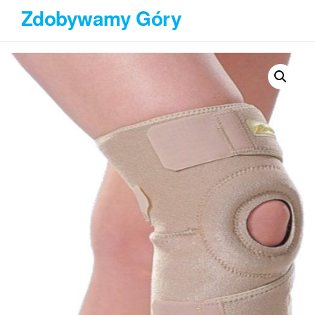
Przejdź
Zdobywamy Góry
do
treści