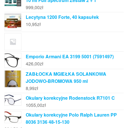
10 ml Full Spectrum Zestaw 2 + 1
999,00
zł
Lecytyna 1200 Forte, 40 kapsułek
10,95
zł
Emporio Armani EA 3199 5001 (7591497)
426,00
zł
ZABŁOCKA MGIEŁKA SOLANKOWA
JODOWO-BROMOWA 950 ml
8,99
zł
Okulary korekcyjne Rodenstock R7101 C
1055,00
zł
Okulary korekcyjne Polo Ralph Lauren PP
8036 3136 48-15-130