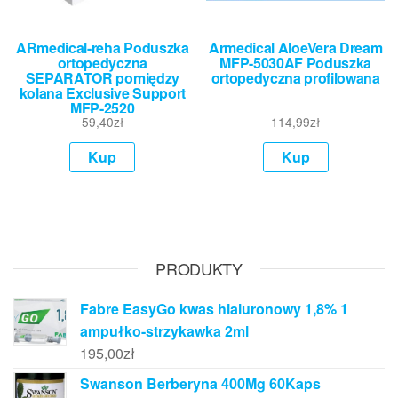
ARmedical-reha Poduszka
Armedical AloeVera Dream
ortopedyczna
MFP-5030AF Poduszka
SEPARATOR pomiędzy
ortopedyczna profilowana
kolana Exclusive Support
MFP-2520
59,40
zł
114,99
zł
Kup
Kup
PRODUKTY
Fabre EasyGo kwas hialuronowy 1,8% 1
ampułko-strzykawka 2ml
195,00
zł
Swanson Berberyna 400Mg 60Kaps